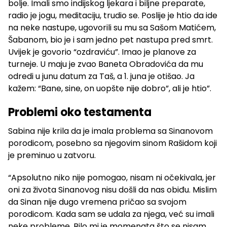
bolje. Imali smo indijskog ljekara i biljne preparate,
radio je jogu, meditaciju, trudio se. Poslije je htio da ide
na neke nastupe, ugovorili su mu sa Sašom Matićem,
Šabanom, bio je i sam jedno pet nastupa pred smrt.
Uvijek je govorio “ozdraviću”. Imao je planove za
turneje. U maju je zvao Baneta Obradovića da mu
odredi u junu datum za Taš, a 1. juna je otišao. Ja
kažem: “Bane, sine, on uopšte nije dobro”, ali je htio”.
Problemi oko testamenta
Sabina nije krila da je imala problema sa Sinanovom
porodicom, posebno sa njegovim sinom Rašidom koji
je preminuo u zatvoru.
“Apsolutno niko nije pomogao, nisam ni očekivala, jer
oni za života Sinanovog nisu došli da nas obiđu. Mislim
da Sinan nije dugo vremena pričao sa svojom
porodicom. Kada sam se udala za njega, već su imali
neke probleme. Bilo mi je momenata što se nisam