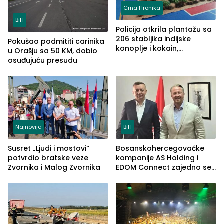
Crna Hronika
BiH
Policija otkrila plantažu sa
206 stabljika indijske
Pokušao podmititi carinika
konoplje i kokain,
u Orašju sa 50 KM, dobio
uhapšena jedna osoba
osuđujuću presudu
(FOTO)
Najnovije
BiH
Susret „Ljudi i mostovi“
Bosanskohercegovačke
potvrdio bratske veze
kompanije AS Holding i
Zvornika i Malog Zvornika
EDOM Connect zajedno se
šire na tržište Maroka