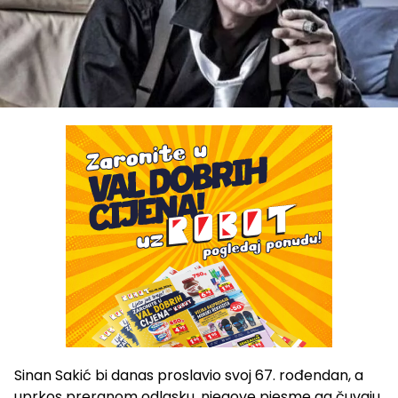
Sinan Sakić bi danas proslavio svoj 67. rođendan, a
uprkos preranom odlasku, njegove pjesme ga čuvaju