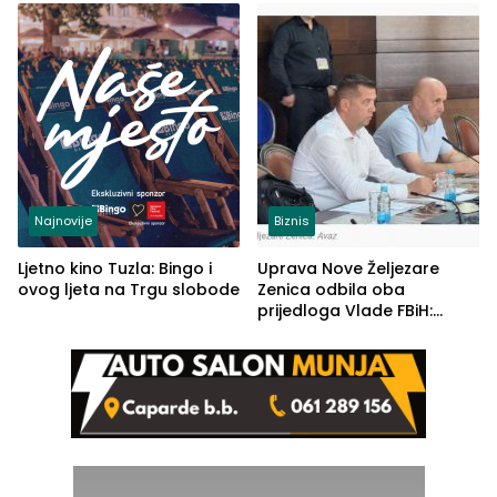
(FOTO)
Najnovije
Biznis
Ljetno kino Tuzla: Bingo i
Uprava Nove Željezare
ovog ljeta na Trgu slobode
Zenica odbila oba
prijedloga Vlade FBiH:
Ustrajni da je stečaj jedino
rješenje