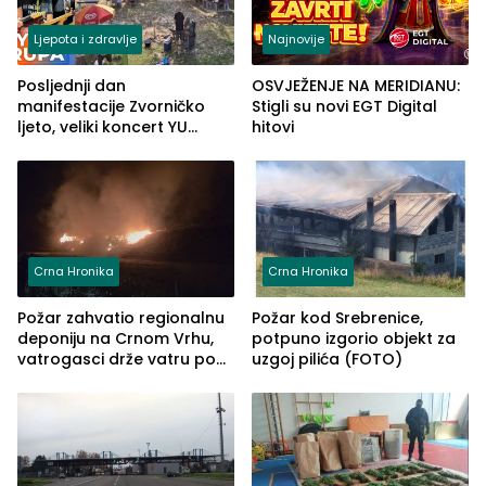
Ljepota i zdravlje
Najnovije
Posljednji dan
OSVJEŽENJE NA MERIDIANU:
manifestacije Zvorničko
Stigli su novi EGT Digital
ljeto, veliki koncert YU
hitovi
grupe zatvara program
ove godine
Crna Hronika
Crna Hronika
Požar zahvatio regionalnu
Požar kod Srebrenice,
deponiju na Crnom Vrhu,
potpuno izgorio objekt za
vatrogasci drže vatru pod
uzgoj pilića (FOTO)
kontrolom (FOTO)