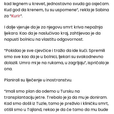
kad legnem u krevet, jednostavno svuda ga osjećam.
Kud god da krenem, tu su uspomene”, rekla je Sabina
za “
Kurir
“.
I dalje vjeruje da je za njegovu smrt kriva nepažnja
ljekara. Kao da je naslućivao kraj, zahtijevao je da
napusti bolnicu na vlastitu odgovornost.
“Pokidao je sve cjevčice i tražio da ide kući. Spremili
smo sve kao da je u bolnici, ljekari su svakodnevno
dolazili. Umro mi je na rukama, u zagrljaju”, ispričala je
ona.
Planirali su liječenje u inostranstvu.
“Imali smo plan da odemo u Tursku na
transplantaciju jetre. Trebalo je ja da mu je doniram.
Kad smo došli iz Tuzle, tamo je preživio i kliničku smrt,
otišli smo u Tajland, rekao je da će tamo da mu bude