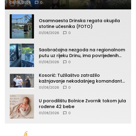
08/08/2026
0
Osamnaesta Drinska regata okupila
stotine učesnika (FOTO)
01/08/2026
0
Saobraćajna nezgoda na regionalnom
putu uz rijeku Drinu, ima povrijeđenih
lica (FOTO)
01/08/2026
0
Kosorić: Tužilaštvo zatražilo
kažnjavanje nekadašnjeg komandanta
Vlaseničke brigade
01/08/2026
0
U porodilištu Bolnice Zvornik tokom jula
rođene 42 bebe
01/08/2026
0