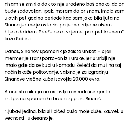
nisam se smirila dok to nije urađeno baš onako, da on
bude zadovoljan. Ipak, moram da priznam, imala sam
u ovih pet godina periode kad sam jako bila ljuta na
Sinana jer me je ostavio, pa jedno vrijeme nisam
htjela da idem. Prođe neko vrijeme, pa opet krenem”,
kaže Sabina.
Danas, Sinanov spomenik je zaista unikat – bijeli
mermer je transportovan iz Turske, jer u Srbiji nije
imalo gdje da se kupi u komadu. Želeći da mu i na taj
način iskaže poštovanje, Sabina je za izgradnju
Sinanove vječne kuće izdvojila 20.000 evra.
A ono što nikoga ne ostavlja ravnodušnim jeste
natpis na spomeniku bračnog para Sinanić.
“Ljubavi jedina, bila si i bićeš duša moje duše. Zauvek u
večnosti”, uklesano je.