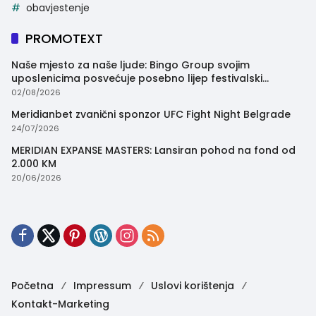
obavjestenje
PROMOTEXT
Naše mjesto za naše ljude: Bingo Group svojim
uposlenicima posvećuje posebno lijep festivalski
trenutak
02/08/2026
Meridianbet zvanični sponzor UFC Fight Night Belgrade
24/07/2026
MERIDIAN EXPANSE MASTERS: Lansiran pohod na fond od
2.000 KM
20/06/2026
Početna
Impressum
Uslovi korištenja
Kontakt-Marketing