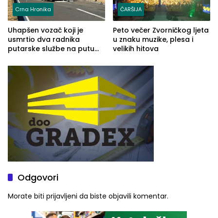
Crna Hronika
ČARŠIJA
Uhapšen vozač koji je
Peto večer Zvorničkog ljeta
usmrtio dva radnika
u znaku muzike, plesa i
putarske službe na putu
velikih hitova
od Loznice prema Šapcu
(FOTO)
Odgovori
Morate biti
prijavljeni
da biste objavili komentar.