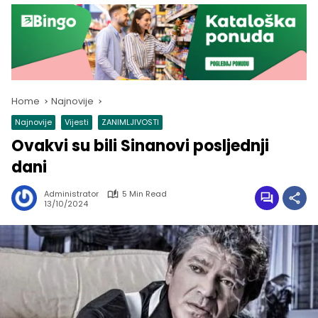
Home
Najnovije
Najnovije
Vijesti
ZANIMLJIVOSTI
Ovakvi su bili Sinanovi posljednji
dani
Administrator
5 Min Read
13/10/2024