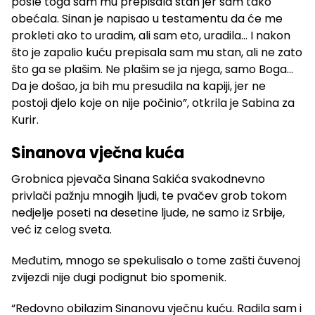
posle toga sam mu prepisala stan jer sam tako
obećala. Sinan je napisao u testamentu da će me
prokleti ako to uradim, ali sam eto, uradila… I nakon
što je zapalio kuću prepisala sam mu stan, ali ne zato
što ga se plašim. Ne plašim se ja njega, samo Boga…
Da je došao, ja bih mu presudila na kapiji, jer ne
postoji djelo koje on nije počinio”, otkrila je Sabina za
Kurir.
Sinanova vječna kuća
Grobnica pjevača Sinana Sakića svakodnevno
privlači pažnju mnogih ljudi, te pvačev grob tokom
nedjelje poseti na desetine ljude, ne samo iz Srbije,
već iz celog sveta.
Međutim, mnogo se spekulisalo o tome zašti čuvenoj
zvijezdi nije dugi podignut bio spomenik.
“Redovno obilazim Sinanovu vječnu kuću. Radila sam i