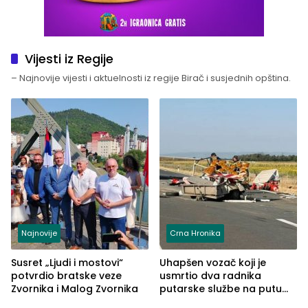
Vijesti iz Regije
– Najnovije vijesti i aktuelnosti iz regije Birač i susjednih opština.
Najnovije
Crna Hronika
Susret „Ljudi i mostovi“
Uhapšen vozač koji je
potvrdio bratske veze
usmrtio dva radnika
Zvornika i Malog Zvornika
putarske službe na putu
od Loznice prema Šapcu