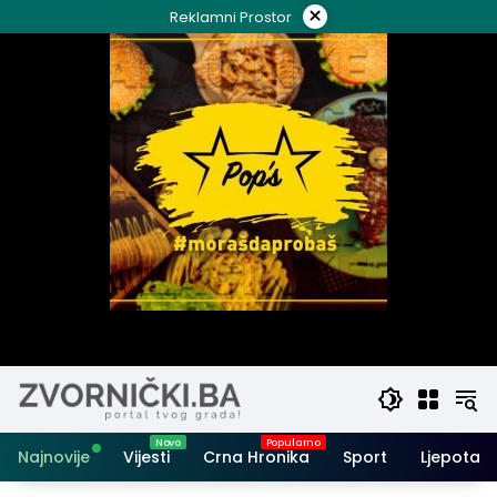
Skip
×
Reklamni Prostor
to
content
Najnovije
Vijesti
Crna Hronika
Sport
Ljepota i 