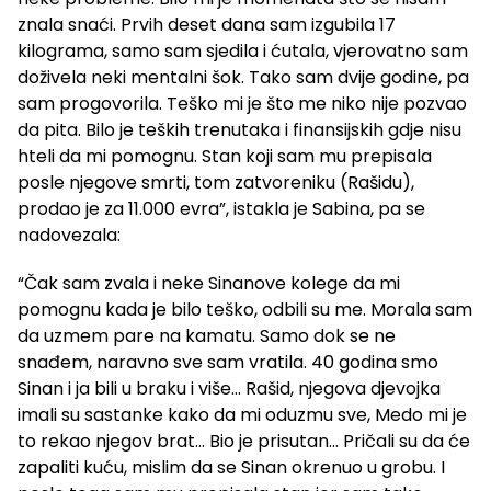
znala snaći. Prvih deset dana sam izgubila 17
kilograma, samo sam sjedila i ćutala, vjerovatno sam
doživela neki mentalni šok. Tako sam dvije godine, pa
sam progovorila. Teško mi je što me niko nije pozvao
da pita. Bilo je teških trenutaka i finansijskih gdje nisu
hteli da mi pomognu. Stan koji sam mu prepisala
posle njegove smrti, tom zatvoreniku (Rašidu),
prodao je za 11.000 evra”, istakla je Sabina, pa se
nadovezala:
“Čak sam zvala i neke Sinanove kolege da mi
pomognu kada je bilo teško, odbili su me. Morala sam
da uzmem pare na kamatu. Samo dok se ne
snađem, naravno sve sam vratila. 40 godina smo
Sinan i ja bili u braku i više… Rašid, njegova djevojka
imali su sastanke kako da mi oduzmu sve, Medo mi je
to rekao njegov brat… Bio je prisutan… Pričali su da će
zapaliti kuću, mislim da se Sinan okrenuo u grobu. I