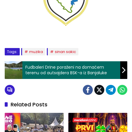
Tags:
muzika
sinan sakic
Fudbaleri Drine poraženi na domaćem
terenu od autsajdera BSK-a iz Banjaluke
Related Posts