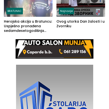
BRATUNAC
Najnovije
Herojska akcija u Bratuncu:
Ovog utorka Dan žalosti i u
Uspješno pronađena
Zvorniku
sedamdesetogodišnja
Ivanka Lazić, rodom iz
Kravice.