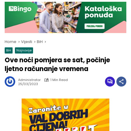
Home
Vijesti
BiH
BiH
Najnovije
Ove noći pomjera se sat, počinje
ljetno računanje vremena
Administrator
1 Min Read
25/03/2023