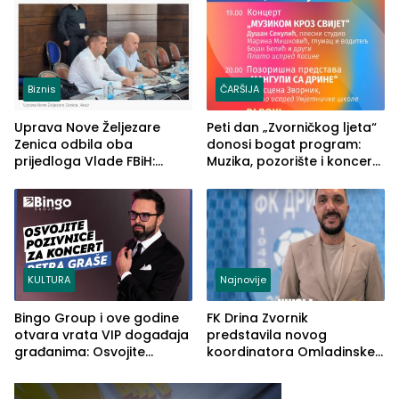
Biznis
ČARŠIJA
Uprava Nove Željezare
Peti dan „Zvorničkog ljeta“
Zenica odbila oba
donosi bogat program:
prijedloga Vlade FBiH:
Muzika, pozorište i koncert
Ustrajni da je stečaj jedino
Stoje
rješenje
KULTURA
Najnovije
Bingo Group i ove godine
FK Drina Zvornik
otvara vrata VIP događaja
predstavila novog
građanima: Osvojite
koordinatora Omladinske
ulaznice za koncert Petra
škole
Graše