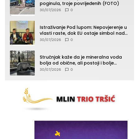
poginula, troje povrijeđenih (FOTO)
30/07/2026
0
Istraživanje Pod lupom: Nepovjerenje u
vlasti raste, dok EU ostaje simbol nade
građana
30/07/2026
0
Stručnjak kaže da je mineralna voda
bolja od obične, ali postoji i bolje
rješenje
30/07/2026
0