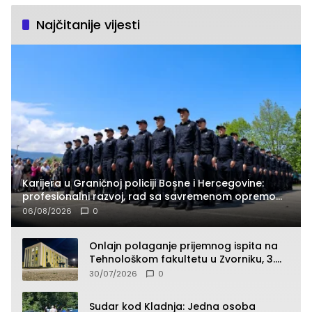
Najčitanije vijesti
Karijera u Graničnoj policiji Bosne i Hercegovine:
profesionalni razvoj, rad sa savremenom opremom
i služba građanima
06/08/2026
0
Onlajn polaganje prijemnog ispita na
Tehnološkom fakultetu u Zvorniku, 3.
septembra u 9.00 časova
30/07/2026
0
Sudar kod Kladnja: Jedna osoba