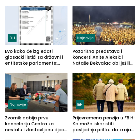
savremenom opremom i
tipa
služba građanima
BiH
Najnovije
Evo kako će izgledati
Pozorišna predstava i
glasački listići za državni i
koncerti Anite Aleksić i
entitetske parlamente:
Nataše Bekvalac obilježili
Najveće izmjene biće
četvrto veče Zvorničkog
vidljive na njima
ljeta (FOTO)
Najnovije
BiH
Zvornik dobija prvu
Prijevremena penzija u FBiH:
kancelariju Centra za
Ko može iskoristiti
nestalu i zlostavljanu djecu
posljednju priliku do kraja
u RS-u
2026. godine