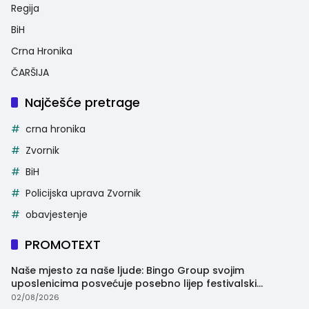
Regija
BiH
Crna Hronika
ČARŠIJA
Najčešće pretrage
crna hronika
Zvornik
BiH
Policijska uprava Zvornik
obavjestenje
PROMOTEXT
Naše mjesto za naše ljude: Bingo Group svojim
uposlenicima posvećuje posebno lijep festivalski
trenutak
02/08/2026