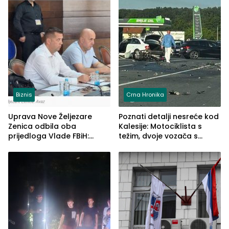
Biznis
Crna Hronika
Uprava Nove Željezare
Poznati detalji nesreće kod
Zenica odbila oba
Kalesije: Motociklista s
prijedloga Vlade FBiH:
težim, dvoje vozača s
Ustrajni da je stečaj jedino
lakšim povredama
rješenje