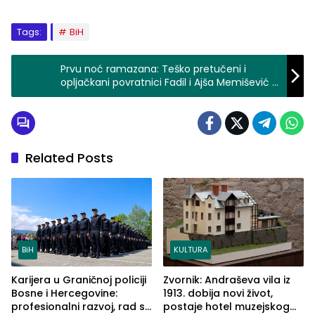
Tags:
BiH
Prvu noć ramazana: Teško pretučeni i
opljačkani povratnici Fadil i Ajša Memišević u
naselje Omeragići kod Višegrada (FOTO)
Related Posts
BiH
KULTURA
Karijera u Graničnoj policiji
Zvornik: Andraševa vila iz
Bosne i Hercegovine:
1913. dobija novi život,
profesionalni razvoj, rad sa
postaje hotel muzejskog