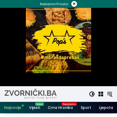
Skip
×
Reklamni Prostor
to
content
Najnovije
Vijesti
Crna Hronika
Sport
Ljepota i 