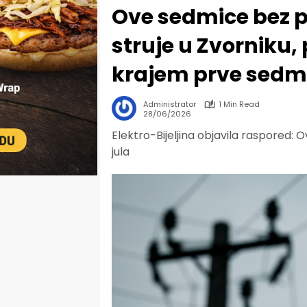
Ove sedmice bez p
struje u Zvorniku, 
krajem prve sedmi
Administrator
1 Min Read
28/06/2026
Elektro-Bijeljina objavila raspored: O
jula