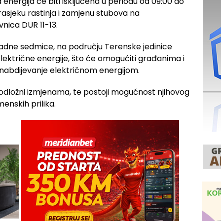
energija će biti isključena u periodu od 09:00 do
rasjeku rastinja i zamjenu stubova na
nica DUR 11-13.
adne sedmice, na području Terenske jedinice
električne energije, što će omogućiti građanima i
abdijevanje električnom energijom.
odložni izmjenama, te postoji mogućnost njihovog
enskih prilika.