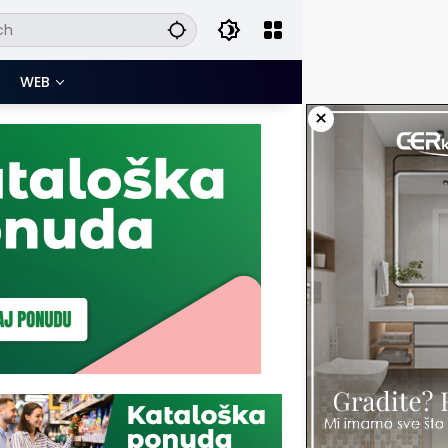
WEB
×