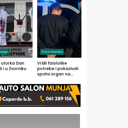
rodom iz Kravice.
ovije
Crna Hronika
 utorka Dan
Vršili fiziološke
i i u Zvorniku
potrebe i pokazivali
spolni organ na
javnom mjestu,
uslijedile kazne