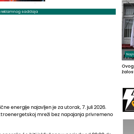
j reklamnog sadržaja
Najn
Ovog
žalost
čne energije najavljen je za utorak, 7. juli 2026.
ktroenergetskoj mreži bez napajanja privremeno