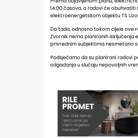
Prema objavljenom planu, električna 
14:00 časova, a radovi će obuhvatiti 
elektroenergetskom objektu TS Uzov
Do tada, odnosno tokom cijele ove r
Zvornik nema planiranih isključenja 
privrednim subjektima nesmetano sn
Podsjećamo da su planirani radovi p
odgađanja u slučaju nepovoljnih vrem