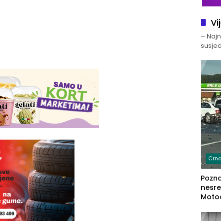
Vi
– Najno
susjed
Crna
Poznat
nesre
Motoc
dvoje
lakš