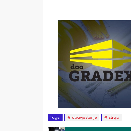
Tags:
obavjestenje
struja