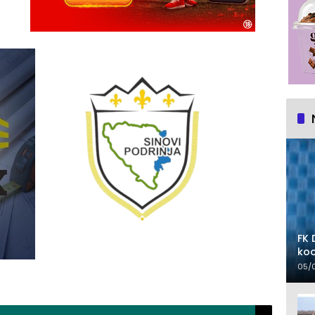
FK 
koo
05/