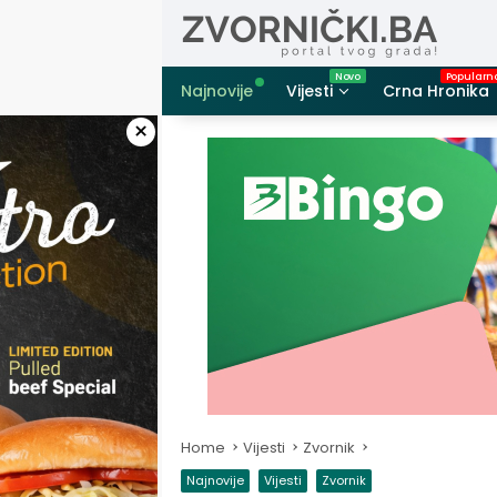
Skip
to
content
Najnovije
Vijesti
Crna Hronika
×
Home
Vijesti
Zvornik
Najnovije
Vijesti
Zvornik