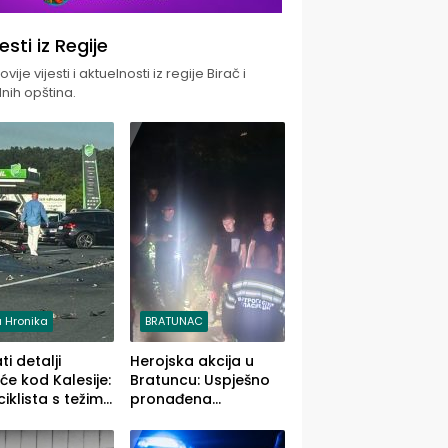
jesti iz Regije
vije vijesti i aktuelnosti iz regije Birač i
nih opština.
 Hronika
BRATUNAC
i detalji
Herojska akcija u
će kod Kalesije:
Bratuncu: Uspješno
iklista s težim,
pronađena
 vozača s
sedamdesetogodišnj
im povredama
a Ivanka Lazić,