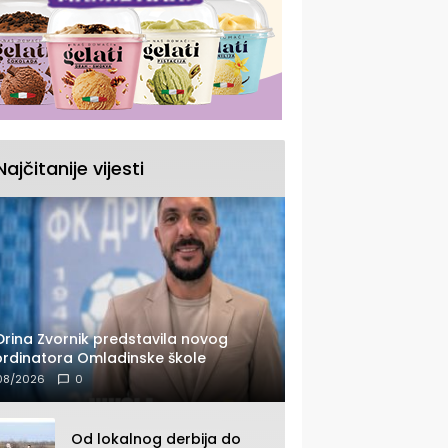
Najčitanije vijesti
Drina Zvornik predstavila novog
rdinatora Omladinske škole
08/2026
0
Od lokalnog derbija do