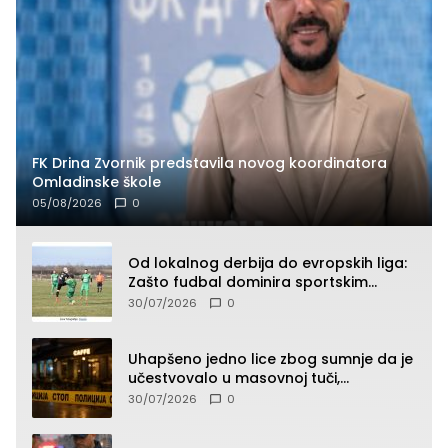
FK Drina Zvornik predstavila novog koordinatora
Omladinske škole
05/08/2026
0
Od lokalnog derbija do evropskih liga:
Zašto fudbal dominira sportskim
klađenjem
30/07/2026
0
Uhapšeno jedno lice zbog sumnje da je
učestvovalo u masovnoj tuči,
maloljetnik zadobio povrede
30/07/2026
0