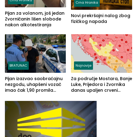
Crna Hronika
Crna Hronika
Pijan za volanom, još jedan
Novi prekršajni nalog zbog
Zvorničanin lišen slobode
fizičkog napada
nakon alkotestiranja
BRATUNAC
Najnovije
Pijan izazvao saobraćajnu
Za područje Mostara, Banje
nezgodu, uhapšeni vozač
Luke, Prijedora i Zvornika
imao čak 1,90 promila
danas upaljen crveni
alkohola u krvi
meteoalarm