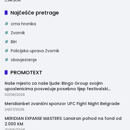
Najčešće pretrage
crna hronika
Zvornik
BiH
Policijska uprava Zvornik
obavjestenje
PROMOTEXT
Naše mjesto za naše ljude: Bingo Group svojim
uposlenicima posvećuje posebno lijep festivalski
trenutak
02/08/2026
Meridianbet zvanični sponzor UFC Fight Night Belgrade
24/07/2026
MERIDIAN EXPANSE MASTERS: Lansiran pohod na fond od
2.000 KM
20/06/2026