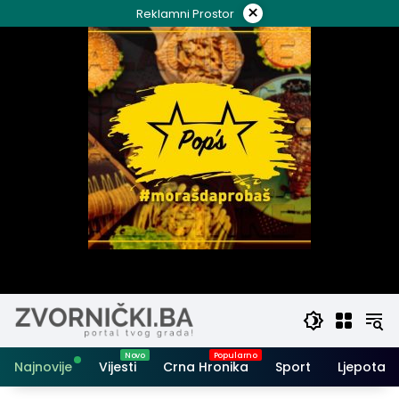
Skip
×
Reklamni Prostor
to
content
Najnovije
Vijesti
Crna Hronika
Sport
Ljepota i 