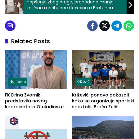
Hapšenje zbog droge, pronađena manja
količina marihuane i kokaina u Bratuncu
Related Posts
Najnovije
Križevići
FK Drina Zvornik
Križevići ponovo pokazali
predstavila novog
kako se organizuje sportski
koordinatora Omladinske
spektakl: Braća Zulić
škole
osvojila Križevići kup 2026