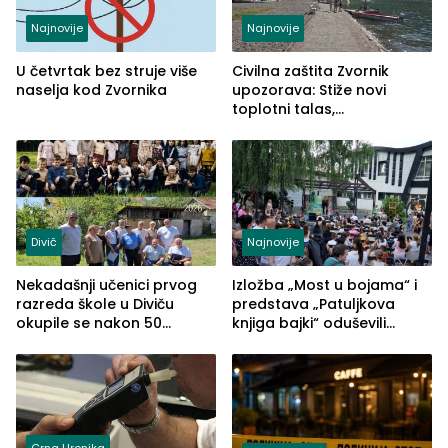
Najnovije
Najnovije
U četvrtak bez struje više
Civilna zaštita Zvornik
naselja kod Zvornika
upozorava: Stiže novi
toplotni talas,
temperature do 41 stepen
Divič
Najnovije
Nekadašnji učenici prvog
Izložba „Most u bojama“ i
razreda škole u Diviču
predstava „Patuljkova
okupile se nakon 50
knjiga bajki“ oduševili
godina, a učitelj Mustafa
posjetioce
Pašić im održao čas
(FOTO)