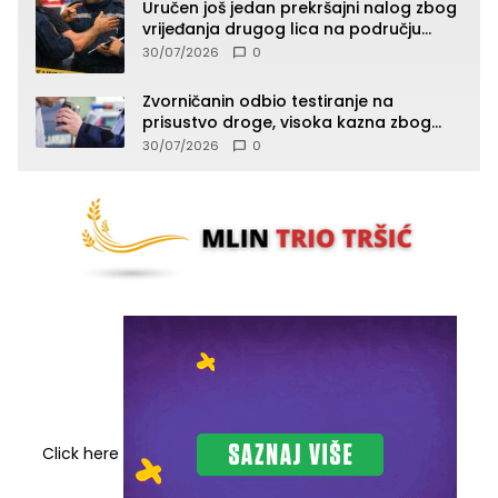
Uručen još jedan prekršajni nalog zbog
vrijeđanja drugog lica na području
Zvornika
30/07/2026
0
Zvorničanin odbio testiranje na
prisustvo droge, visoka kazna zbog
kršenja Zakona o osnovama
30/07/2026
0
bezbjednosti saobraćaja
Click here