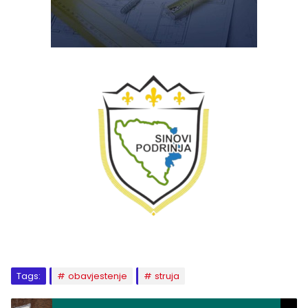
Tags:
obavjestenje
struja