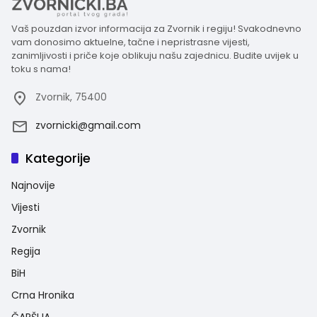
Vaš pouzdan izvor informacija za Zvornik i regiju! Svakodnevno
vam donosimo aktuelne, tačne i nepristrasne vijesti,
zanimljivosti i priče koje oblikuju našu zajednicu. Budite uvijek u
toku s nama!
Zvornik, 75400
zvornicki@gmail.com
Kategorije
Najnovije
Vijesti
Zvornik
Regija
BiH
Crna Hronika
ČARŠIJA