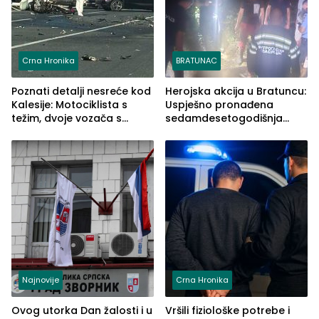
Crna Hronika
BRATUNAC
Poznati detalji nesreće kod
Herojska akcija u Bratuncu:
Kalesije: Motociklista s
Uspješno pronađena
težim, dvoje vozača s
sedamdesetogodišnja
lakšim povredama
Ivanka Lazić, rodom iz
Kravice.
Najnovije
Crna Hronika
Ovog utorka Dan žalosti i u
Vršili fiziološke potrebe i