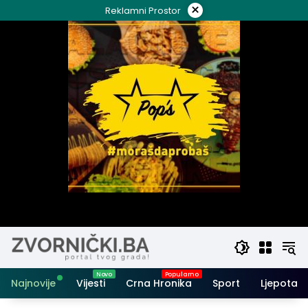
Skip
×
Reklamni Prostor
to
content
Najnovije
Vijesti
Crna Hronika
Sport
Ljepota i 