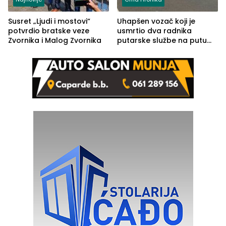
Susret „Ljudi i mostovi“
Uhapšen vozač koji je
potvrdio bratske veze
usmrtio dva radnika
Zvornika i Malog Zvornika
putarske službe na putu
od Loznice prema Šapcu
(FOTO)