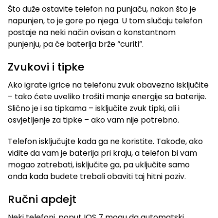
Što duže ostavite telefon na punjaču, nakon što je
napunjen, to je gore po njega. U tom slučaju telefon
postaje na neki način ovisan o konstantnom
punjenju, pa će baterija brže “curiti”.
Zvukovi i tipke
Ako igrate igrice na telefonu zvuk obavezno isključite
– tako ćete uveliko trošiti manje energije sa baterije.
Slično je i sa tipkama – isključite zvuk tipki, ali i
osvjetljenje za tipke – ako vam nije potrebno.
Telefon isključujte kada ga ne koristite. Takođe, ako
vidite da vam je baterija pri kraju, a telefon bi vam
mogao zatrebati, isključite ga, pa uključite samo
onda kada budete trebali obaviti taj hitni poziv.
Ručni apdejt
Neki telefoni, poput IOS 7 mogu da automatski