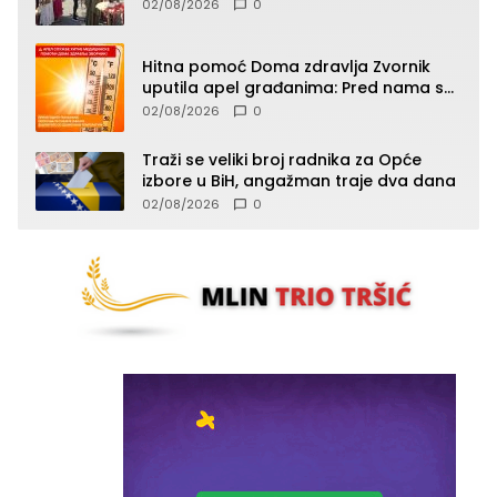
02/08/2026
0
Hitna pomoć Doma zdravlja Zvornik
uputila apel građanima: Pred nama su
temperature do 40°C, oprez zbog
02/08/2026
0
toplotnog udara
Traži se veliki broj radnika za Opće
izbore u BiH, angažman traje dva dana
02/08/2026
0