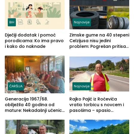
BiH
Najnovije
Dječiji dodatak i pomoć
Zimske gume na 40 stepeni
porodicama: Ko ima pravo
Celzijusa nisu jedini
i kako do naknade
problem: Pogrešan pritisak
može biti mnogo opasniji
ČARŠIJA
Najnovije
Generacija 1967/68.
Rajko Pajić iz Roćevića
obilježila 40 godina od
vratio torbicu s novcem i
mature: Nekadašnji učenici
pasošima – spasio
TŠC-a okupili se u Zvorniku
porodično ljetovanje u
(FOTO)
Grčkoj