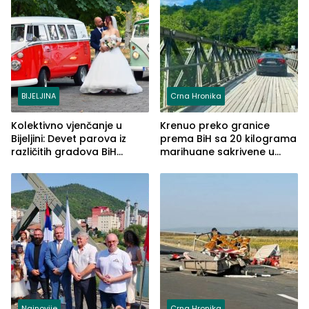
BIJELJINA
Crna Hronika
Kolektivno vjenčanje u
Krenuo preko granice
Bijeljini: Devet parova iz
prema BiH sa 20 kilograma
različitih gradova BiH
marihuane sakrivene u
izgovorilo sudbonosno da
automobilu
Najnovije
Crna Hronika