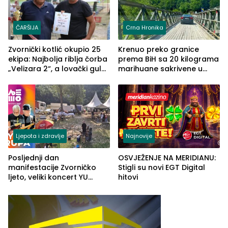
ČARŠIJA
Crna Hronika
Zvornički kotlić okupio 25
Krenuo preko granice
ekipa: Najbolja riblja čorba
prema BiH sa 20 kilograma
„Velizara 2“, a lovački gulaš
marihuane sakrivene u
„Red i Zaprska“ (FOTO)
automobilu
Ljepota i zdravlje
Najnovije
Posljednji dan
OSVJEŽENJE NA MERIDIANU:
manifestacije Zvorničko
Stigli su novi EGT Digital
ljeto, veliki koncert YU
hitovi
grupe zatvara program
ove godine