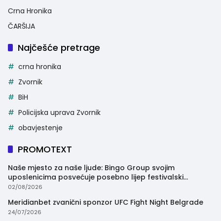
Crna Hronika
ČARŠIJA
Najčešće pretrage
crna hronika
Zvornik
BiH
Policijska uprava Zvornik
obavjestenje
PROMOTEXT
Naše mjesto za naše ljude: Bingo Group svojim
uposlenicima posvećuje posebno lijep festivalski
trenutak
02/08/2026
Meridianbet zvanični sponzor UFC Fight Night Belgrade
24/07/2026