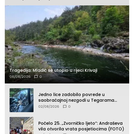
Tragedija: Mladić se utopio u rijeci Krivaji
08/08/2026
0
Jedno lice zadobilo povrede u
saobraćajnoj nezgodi u Tegarama
(FOTO)
02/08/2026
0
Počelo 25. „Zvorničko ljeto“: Andraševa
vila otvorila vrata posjetiocima (FOTO)