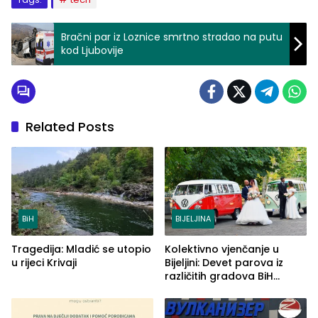
Bračni par iz Loznice smrtno stradao na putu
kod Ljubovije
Related Posts
BiH
BIJELJINA
Tragedija: Mladić se utopio
Kolektivno vjenčanje u
u rijeci Krivaji
Bijeljini: Devet parova iz
različitih gradova BiH
izgovorilo sudbonosno da