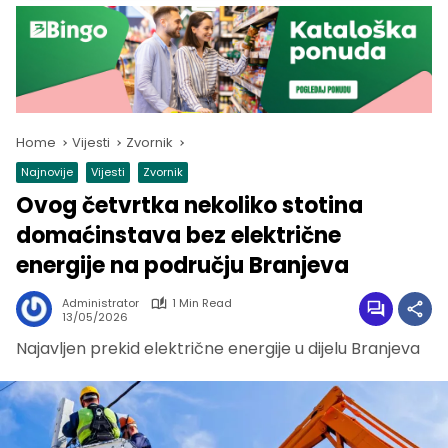
Home
Vijesti
Zvornik
Najnovije
Vijesti
Zvornik
Ovog četvrtka nekoliko stotina
domaćinstava bez električne
energije na području Branjeva
Administrator
1 Min Read
13/05/2026
Najavljen prekid električne energije u dijelu Branjeva