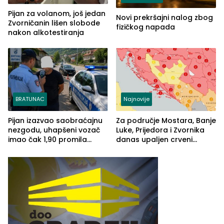
Pijan za volanom, još jedan
Novi prekršajni nalog zbog
Zvorničanin lišen slobode
fizičkog napada
nakon alkotestiranja
BRATUNAC
Najnovije
Pijan izazvao saobraćajnu
Za područje Mostara, Banje
nezgodu, uhapšeni vozač
Luke, Prijedora i Zvornika
imao čak 1,90 promila
danas upaljen crveni
alkohola u krvi
meteoalarm