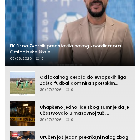
FK Drina Zvornik predstavila novog koordinatora
Omladinske škole
05/08/2026
0
Od lokalnog derbija do evropskih liga:
Zašto fudbal dominira sportskim
klađenjem
30/07/2026
0
Uhapšeno jedno lice zbog sumnje da je
učestvovalo u masovnoj tuči,
maloljetnik zadobio povrede
30/07/2026
0
Uručen još jedan prekršajni nalog zbog