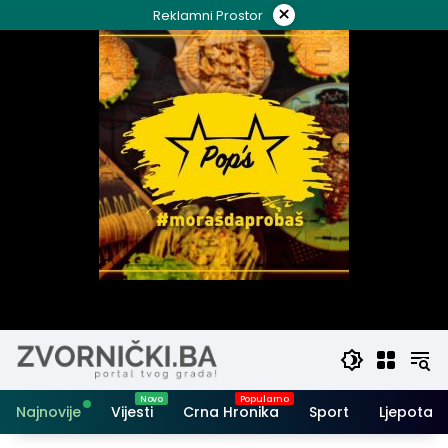
Skip
×
Reklamni Prostor
to
content
Najnovije
Vijesti
Crna Hronika
Sport
Ljepota i 