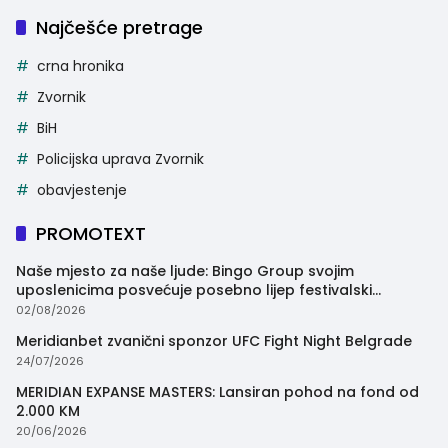
Najčešće pretrage
crna hronika
Zvornik
BiH
Policijska uprava Zvornik
obavjestenje
PROMOTEXT
Naše mjesto za naše ljude: Bingo Group svojim
uposlenicima posvećuje posebno lijep festivalski
trenutak
02/08/2026
Meridianbet zvanični sponzor UFC Fight Night Belgrade
24/07/2026
MERIDIAN EXPANSE MASTERS: Lansiran pohod na fond od
2.000 KM
20/06/2026