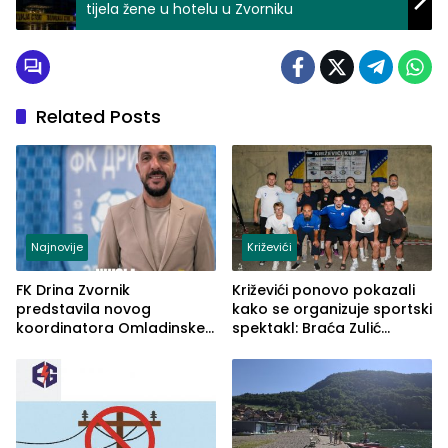
tijela žene u hotelu u Zvorniku
Related Posts
Najnovije
Križevići
FK Drina Zvornik
Križevići ponovo pokazali
predstavila novog
kako se organizuje sportski
koordinatora Omladinske
spektakl: Braća Zulić
škole
osvojila Križevići kup 2026