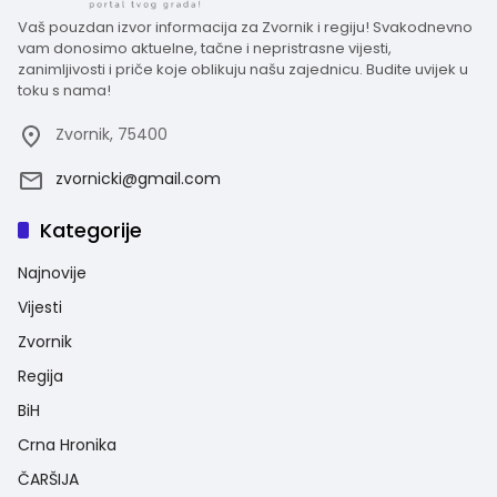
Vaš pouzdan izvor informacija za Zvornik i regiju! Svakodnevno
vam donosimo aktuelne, tačne i nepristrasne vijesti,
zanimljivosti i priče koje oblikuju našu zajednicu. Budite uvijek u
toku s nama!
Zvornik, 75400
zvornicki@gmail.com
Kategorije
Najnovije
Vijesti
Zvornik
Regija
BiH
Crna Hronika
ČARŠIJA