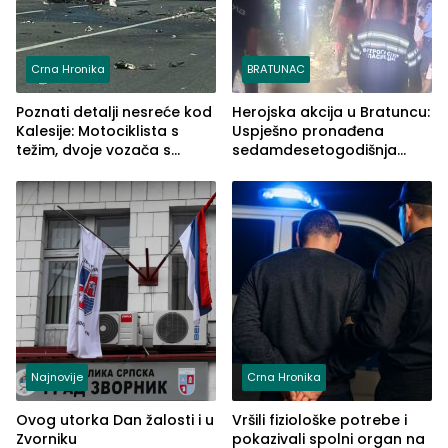
Crna Hronika
BRATUNAC
Poznati detalji nesreće kod
Herojska akcija u Bratuncu:
Kalesije: Motociklista s
Uspješno pronađena
težim, dvoje vozača s
sedamdesetogodišnja
lakšim povredama
Ivanka Lazić, rodom iz
Kravice.
Najnovije
Crna Hronika
Ovog utorka Dan žalosti i u
Vršili fiziološke potrebe i
Zvorniku
pokazivali spolni organ na