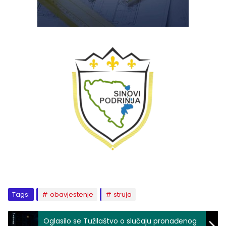
Tags:
obavjestenje
struja
Oglasilo se Tužilaštvo o slučaju pronađenog