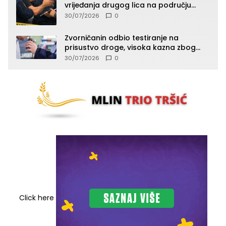
vrijeđanja drugog lica na području
Zvornika
30/07/2026
0
Zvorničanin odbio testiranje na
prisustvo droge, visoka kazna zbog
kršenja Zakona o osnovama
30/07/2026
0
bezbjednosti saobraćaja
Click here