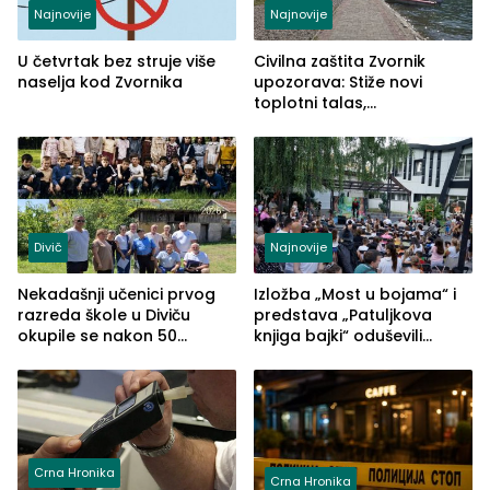
Najnovije
Najnovije
U četvrtak bez struje više
Civilna zaštita Zvornik
naselja kod Zvornika
upozorava: Stiže novi
toplotni talas,
temperature do 41 stepen
Divič
Najnovije
Nekadašnji učenici prvog
Izložba „Most u bojama“ i
razreda škole u Diviču
predstava „Patuljkova
okupile se nakon 50
knjiga bajki“ oduševili
godina, a učitelj Mustafa
posjetioce
Pašić im održao čas
(FOTO)
Crna Hronika
Crna Hronika