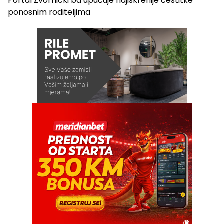
Portal Zvornicki ba upućuje najiskrenije čestitke
ponosnim roditeljima