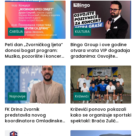
ČARŠIJA
KULTURA
Peti dan „Zvorničkog ljeta“
Bingo Group i ove godine
donosi bogat program:
otvara vrata VIP događaja
Muzika, pozorište i koncert
građanima: Osvojite
Stoje
ulaznice za koncert Petra
Graše
Najnovije
Križevići
FK Drina Zvornik
Križevići ponovo pokazali
predstavila novog
kako se organizuje sportski
koordinatora Omladinske
spektakl: Braća Zulić
škole
osvojila Križevići kup 2026