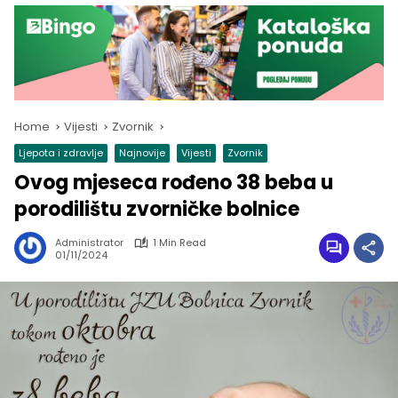
Home
Vijesti
Zvornik
Ljepota i zdravlje
Najnovije
Vijesti
Zvornik
Ovog mjeseca rođeno 38 beba u
porodilištu zvorničke bolnice
Administrator
1 Min Read
01/11/2024