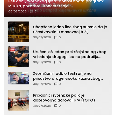
Peti dan „Zvorničkog ljeta“ donosi bogat program:
Muzika, pozorište i koncert Stoje
06/08/2026
0
Uhapšeno jedno lice zbog sumnje da je
učestvovalo u masovnoj tuči,
maloljetnik zadobio povrede
30/07/2026
0
Uručen još jedan prekršajni nalog zbog
vrijeđanja drugog lica na području
Zvornika
30/07/2026
0
Zvorničanin odbio testiranje na
prisustvo droge, visoka kazna zbog
kršenja Zakona o osnovama
30/07/2026
0
bezbjednosti saobraćaja
Pripadnici zvorničke policije
dobrovoljno darovali krv (FOTO)
30/07/2026
0