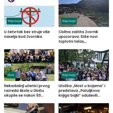
Najnovije
Najnovije
U četvrtak bez struje više
Civilna zaštita Zvornik
naselja kod Zvornika
upozorava: Stiže novi
toplotni talas,
temperature do 41 stepen
Divič
Najnovije
Nekadašnji učenici prvog
Izložba „Most u bojama“ i
razreda škole u Diviču
predstava „Patuljkova
okupile se nakon 50
knjiga bajki“ oduševili
godina, a učitelj Mustafa
posjetioce
Pašić im održao čas
(FOTO)