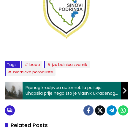
Tags:
bebe
jzu bolnica zvornik
zvornicko porodiliste
Pijanog kradljivca automobila policija
uhapsila prije nego što je vlasnik ukradenog
automobila policiji prijavio krađu
Related Posts