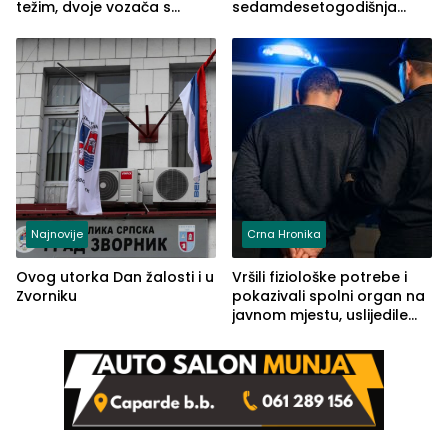
težim, dvoje vozača s
sedamdesetogodišnja
lakšim povredama
Ivanka Lazić, rodom iz
Kravice.
Najnovije
Crna Hronika
Ovog utorka Dan žalosti i u
Vršili fiziološke potrebe i
Zvorniku
pokazivali spolni organ na
javnom mjestu, uslijedile
kazne