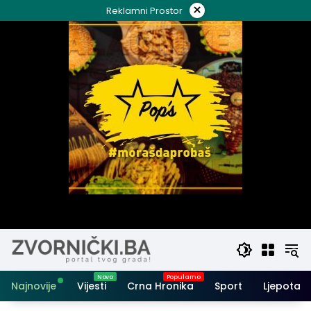
Skip
×
Reklamni Prostor
to
content
Najnovije
Vijesti
Crna Hronika
Sport
Ljepota i 