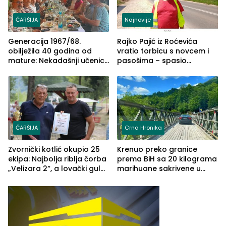
ČARŠIJA
Najnovije
Generacija 1967/68.
Rajko Pajić iz Roćevića
obilježila 40 godina od
vratio torbicu s novcem i
mature: Nekadašnji učenici
pasošima – spasio
TŠC-a okupili se u Zvorniku
porodično ljetovanje u
(FOTO)
Grčkoj
ČARŠIJA
Crna Hronika
Zvornički kotlić okupio 25
Krenuo preko granice
ekipa: Najbolja riblja čorba
prema BiH sa 20 kilograma
„Velizara 2“, a lovački gulaš
marihuane sakrivene u
„Red i Zaprska“ (FOTO)
automobilu