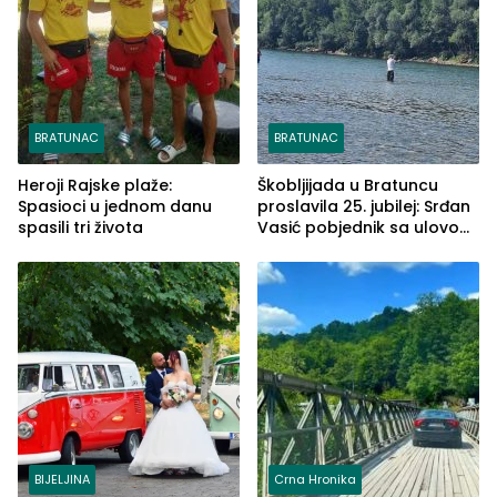
BRATUNAC
BRATUNAC
Heroji Rajske plaže:
Škobljijada u Bratuncu
Spasioci u jednom danu
proslavila 25. jubilej: Srđan
spasili tri života
Vasić pobjednik sa ulovom
od 2.040 grama (FOTO)
BIJELJINA
Crna Hronika