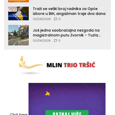
toplotnog udara
Traži se veliki broj radnika za Opće
izbore u BiH, angažman traje dva dana
02/08/2026
0
Još jedna saobraćajna nezgoda na
magistralnom putu Zvornik – Tuzla
(FOTO)
02/08/2026
0
Click here