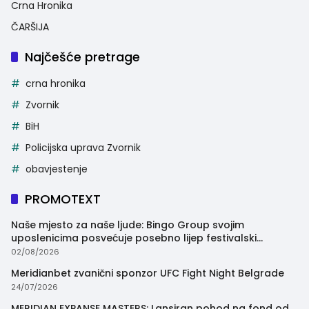
Crna Hronika
ČARŠIJA
Najčešće pretrage
crna hronika
Zvornik
BiH
Policijska uprava Zvornik
obavjestenje
PROMOTEXT
Naše mjesto za naše ljude: Bingo Group svojim
uposlenicima posvećuje posebno lijep festivalski
trenutak
02/08/2026
Meridianbet zvanični sponzor UFC Fight Night Belgrade
24/07/2026
MERIDIAN EXPANSE MASTERS: Lansiran pohod na fond od