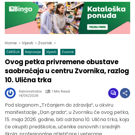
Home
Vijesti
Zvornik
ČARŠIJA
Najnovije
Vijesti
Zvornik
Ovog petka privremene obustave
saobraćaja u centru Zvornika, razlog
10. Ulična trka
Administrator
1 Min Read
14/05/2026
Pod sloganom „Trčanjem do zdravlja“, u okviru
manifestacije „Dan grada“, u Zvorniku će ovog petka,
15. maja 2026. godine, biti održana 10. Ulična trka, koja
će okupiti predškolce, učenike osnovnih i srednjih
škola, profesionalne atletičare i veterane.