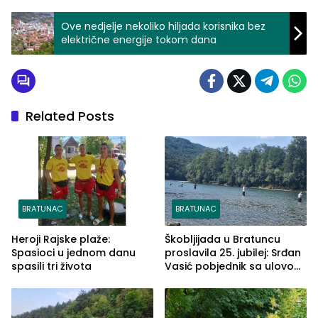
Ove nedjelje nekoliko hiljada korisnika bez
električne energije tokom dana
Related Posts
BRATUNAC
BRATUNAC
Heroji Rajske plaže:
Škobljijada u Bratuncu
Spasioci u jednom danu
proslavila 25. jubilej: Srđan
spasili tri života
Vasić pobjednik sa ulovom
od 2.040 grama (FOTO)