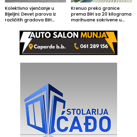
Kolektivno vjenčanje u
Krenuo preko granice
Bijeljini: Devet parova iz
prema BiH sa 20 kilograma
različitih gradova BiH
marihuane sakrivene u
izgovorilo sudbonosno da
automobilu