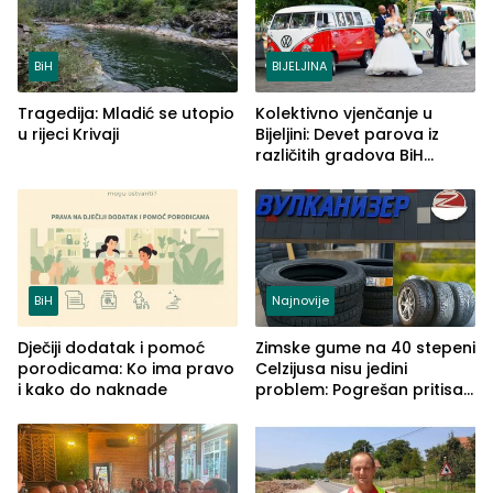
BiH
BIJELJINA
Tragedija: Mladić se utopio
Kolektivno vjenčanje u
u rijeci Krivaji
Bijeljini: Devet parova iz
različitih gradova BiH
izgovorilo sudbonosno da
BiH
Najnovije
Dječiji dodatak i pomoć
Zimske gume na 40 stepeni
porodicama: Ko ima pravo
Celzijusa nisu jedini
i kako do naknade
problem: Pogrešan pritisak
može biti mnogo opasniji