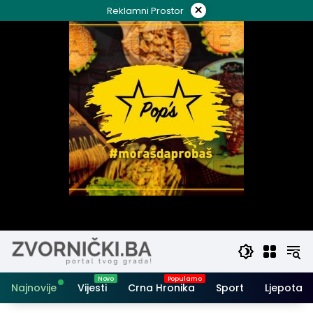
Skip
×
Reklamni Prostor
to
content
Najnovije
Vijesti
Crna Hronika
Sport
Ljepota i 