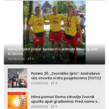
Heroji Rajske plaže: Spasioci u jednom danu spasili
tri života
09/08/2026
0
Počelo 25. „Zvorničko ljeto“: Andraševa
vila otvorila vrata posjetiocima (FOTO)
02/08/2026
0
Hitna pomoć Doma zdravlja Zvornik
uputila apel građanima: Pred nama su
temperature do 40°C, oprez zbog
02/08/2026
0