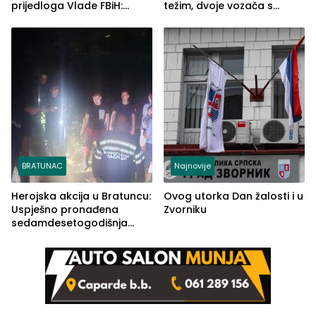
prijedloga Vlade FBiH:
težim, dvoje vozača s
Ustrajni da je stečaj jedino
lakšim povredama
rješenje
BRATUNAC
Najnovije
Herojska akcija u Bratuncu:
Ovog utorka Dan žalosti i u
Uspješno pronađena
Zvorniku
sedamdesetogodišnja
Ivanka Lazić, rodom iz
Kravice.