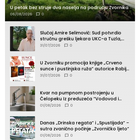
U petak bez struje dva naselja na području Zvornika
06/08/2026
0
Slučaj Amire Selimović: Sud potvrdio
stručnu grešku ljekara UKC-a Tuzla,
presudan dokaz ostala obdukcija
31/07/2026
0
U Zvorniku promocija knjige „Crveno
sunce i pustinjska ruža“ autorice Rabije
Avdić-Hamidović
31/07/2026
0
Kvar na pumpnom postrojenju u
Čelopeku Iz preduzeća “Vodovod i
komunalije”
01/08/2026
0
Danas „Drinska regata“ i „Spustijada“ –
sutra zvanično počinje „Zvorničko ljeto“
01/08/2026
0