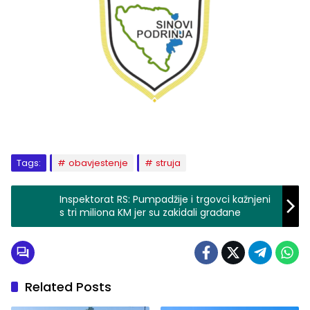
Tags:
obavjestenje
struja
Inspektorat RS: Pumpadžije i trgovci kažnjeni
s tri miliona KM jer su zakidali građane
Related Posts