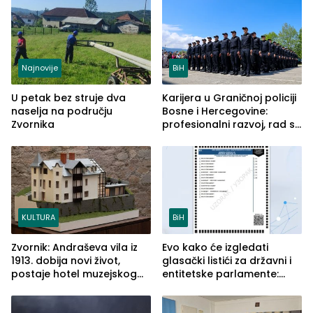
Najnovije
BiH
U petak bez struje dva
Karijera u Graničnoj policiji
naselja na području
Bosne i Hercegovine:
Zvornika
profesionalni razvoj, rad sa
savremenom opremom i
služba građanima
KULTURA
BiH
Zvornik: Andraševa vila iz
Evo kako će izgledati
1913. dobija novi život,
glasački listići za državni i
postaje hotel muzejskog
entitetske parlamente:
tipa
Najveće izmjene biće
vidljive na njima