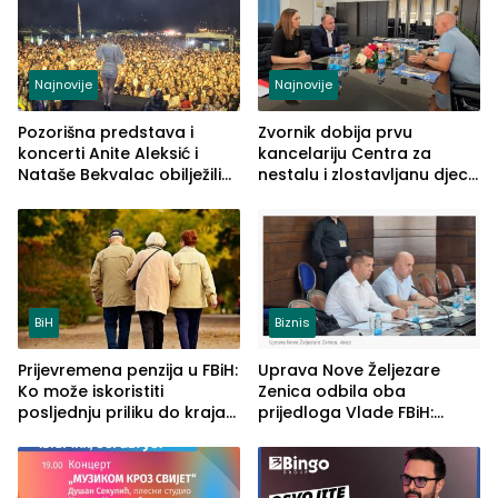
Najnovije
Najnovije
Pozorišna predstava i
Zvornik dobija prvu
koncerti Anite Aleksić i
kancelariju Centra za
Nataše Bekvalac obilježili
nestalu i zlostavljanu djecu
četvrto veče Zvorničkog
u RS-u
ljeta (FOTO)
BiH
Biznis
Prijevremena penzija u FBiH:
Uprava Nove Željezare
Ko može iskoristiti
Zenica odbila oba
posljednju priliku do kraja
prijedloga Vlade FBiH:
2026. godine
Ustrajni da je stečaj jedino
rješenje