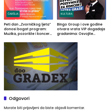
ČARŠIJA
KULTURA
Peti dan „Zvorničkog ljeta“
Bingo Group i ove godine
donosi bogat program:
otvara vrata VIP događaja
Muzika, pozorište i koncert
građanima: Osvojite
Stoje
ulaznice za koncert Petra
Graše
Odgovori
Morate biti
prijavljeni
da biste objavili komentar.