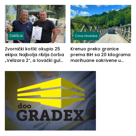
TŠC-a okupili se u Zvorniku
porodično ljetovanje u
(FOTO)
Grčkoj
ČARŠIJA
Crna Hronika
Zvornički kotlić okupio 25
Krenuo preko granice
ekipa: Najbolja riblja čorba
prema BiH sa 20 kilograma
„Velizara 2“, a lovački gulaš
marihuane sakrivene u
„Red i Zaprska“ (FOTO)
automobilu