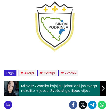
Tags:
Akcija
Carsija
Zvornik
Milevi iz Zvornika kojoj su ljekari dali još svega
nekoliko mjeseci života stigla lijepa vijest