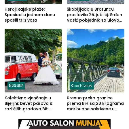
Heroji Rajske plaže:
Škobljijada u Bratuncu
Spasioci u jednom danu
proslavila 25. jubilej: Srđan
spasili tri života
Vasić pobjednik sa ulovom
od 2.040 grama (FOTO)
BIJELJINA
Crna Hronika
Kolektivno vjenčanje u
Krenuo preko granice
Bijeljini: Devet parova iz
prema BiH sa 20 kilograma
različitih gradova BiH
marihuane sakrivene u
izgovorilo sudbonosno da
automobilu