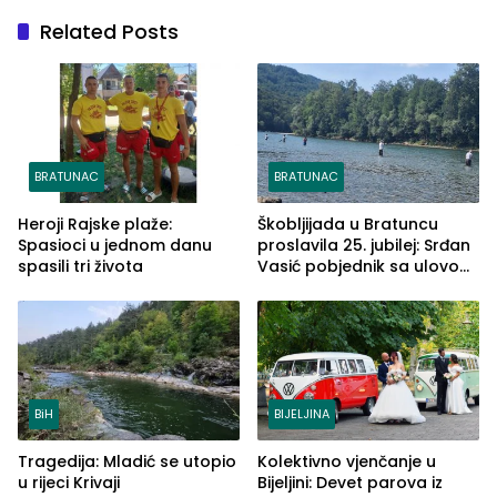
Related Posts
BRATUNAC
BRATUNAC
Heroji Rajske plaže:
Škobljijada u Bratuncu
Spasioci u jednom danu
proslavila 25. jubilej: Srđan
spasili tri života
Vasić pobjednik sa ulovom
od 2.040 grama (FOTO)
BiH
BIJELJINA
Tragedija: Mladić se utopio
Kolektivno vjenčanje u
u rijeci Krivaji
Bijeljini: Devet parova iz