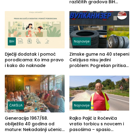
različitih gradova BiH
izgovorilo sudbonosno da
BiH
Najnovije
Dječiji dodatak i pomoć
Zimske gume na 40 stepeni
porodicama: Ko ima pravo
Celzijusa nisu jedini
i kako do naknade
problem: Pogrešan pritisak
može biti mnogo opasniji
ČARŠIJA
Najnovije
Generacija 1967/68.
Rajko Pajić iz Roćevića
obilježila 40 godina od
vratio torbicu s novcem i
mature: Nekadašnji učenici
pasošima – spasio