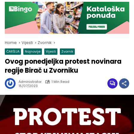
Home
Vijesti
Zvornik
ČARŠIJA
Najnovije
Vijesti
Zvornik
Ovog ponedjeljka protest novinara
regije Birač u Zvorniku
Administrator
1 Min Read
15/07/2023