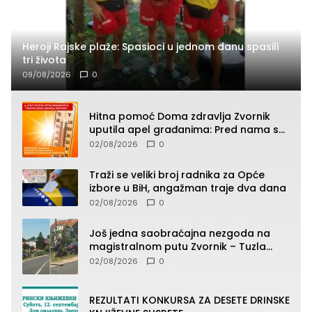
Heroji Rajske plaže: Spasioci u jednom danu spasili
tri života
09/08/2026
0
Hitna pomoć Doma zdravlja Zvornik
uputila apel građanima: Pred nama su
temperature do 40°C, oprez zbog
02/08/2026
0
toplotnog udara
Traži se veliki broj radnika za Opće
izbore u BiH, angažman traje dva dana
02/08/2026
0
Još jedna saobraćajna nezgoda na
magistralnom putu Zvornik – Tuzla
(FOTO)
02/08/2026
0
REZULTATI KONKURSA ZA DESETE DRINSKE