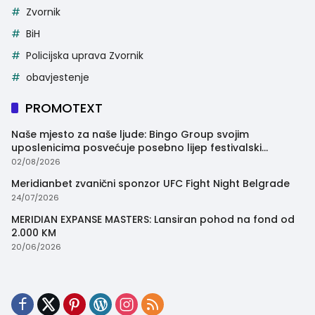
Zvornik
BiH
Policijska uprava Zvornik
obavjestenje
PROMOTEXT
Naše mjesto za naše ljude: Bingo Group svojim
uposlenicima posvećuje posebno lijep festivalski
trenutak
02/08/2026
Meridianbet zvanični sponzor UFC Fight Night Belgrade
24/07/2026
MERIDIAN EXPANSE MASTERS: Lansiran pohod na fond od
2.000 KM
20/06/2026