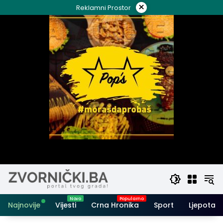
Skip
×
Reklamni Prostor
to
content
Najnovije
Vijesti
Crna Hronika
Sport
Ljepota i 