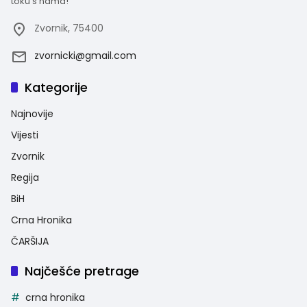
toku s nama!
Zvornik, 75400
zvornicki@gmail.com
Kategorije
Najnovije
Vijesti
Zvornik
Regija
BiH
Crna Hronika
ČARŠIJA
Najčešće pretrage
crna hronika