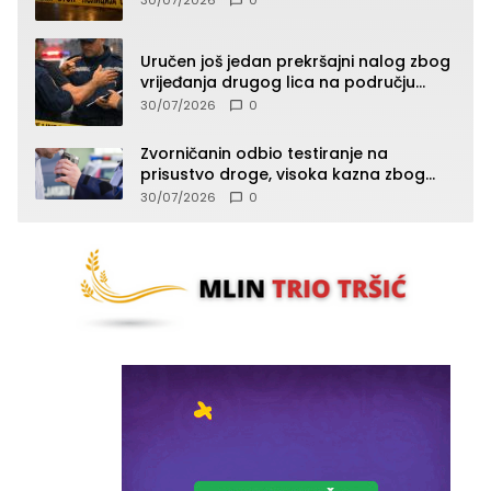
Uručen još jedan prekršajni nalog zbog
vrijeđanja drugog lica na području
Zvornika
30/07/2026
0
Zvorničanin odbio testiranje na
prisustvo droge, visoka kazna zbog
kršenja Zakona o osnovama
30/07/2026
0
bezbjednosti saobraćaja