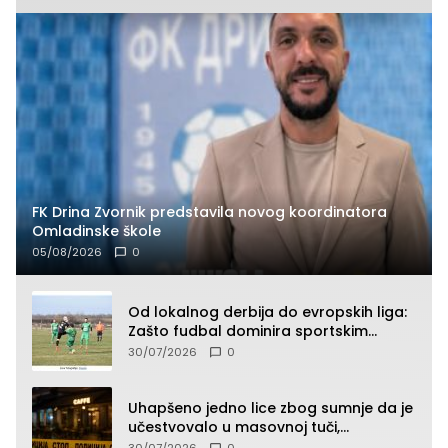
FK Drina Zvornik predstavila novog koordinatora
Omladinske škole
05/08/2026
0
Od lokalnog derbija do evropskih liga:
Zašto fudbal dominira sportskim
klađenjem
30/07/2026
0
Uhapšeno jedno lice zbog sumnje da je
učestvovalo u masovnoj tuči,
maloljetnik zadobio povrede
30/07/2026
0