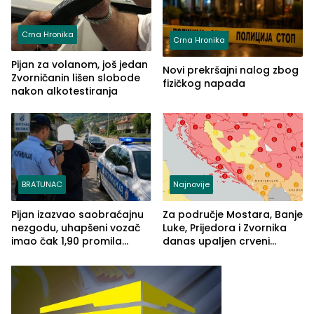
Crna Hronika
Crna Hronika
Pijan za volanom, još jedan
Novi prekršajni nalog zbog
Zvorničanin lišen slobode
fizičkog napada
nakon alkotestiranja
BRATUNAC
Najnovije
Pijan izazvao saobraćajnu
Za područje Mostara, Banje
nezgodu, uhapšeni vozač
Luke, Prijedora i Zvornika
imao čak 1,90 promila
danas upaljen crveni
alkohola u krvi
meteoalarm