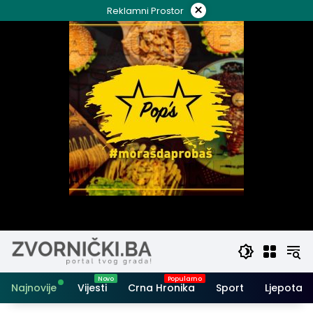
Skip
×
Reklamni Prostor
to
content
Najnovije
Vijesti
Crna Hronika
Sport
Ljepota i 