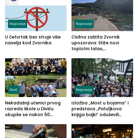
Najnovije
Najnovije
U četvrtak bez struje više
Civilna zaštita Zvornik
naselja kod Zvornika
upozorava: Stiže novi
toplotni talas,
temperature do 41 stepen
Divič
Najnovije
Nekadašnji učenici prvog
Izložba „Most u bojama“ i
razreda škole u Diviču
predstava „Patuljkova
okupile se nakon 50
knjiga bajki“ oduševili
godina, a učitelj Mustafa
posjetioce
Pašić im održao čas
(FOTO)