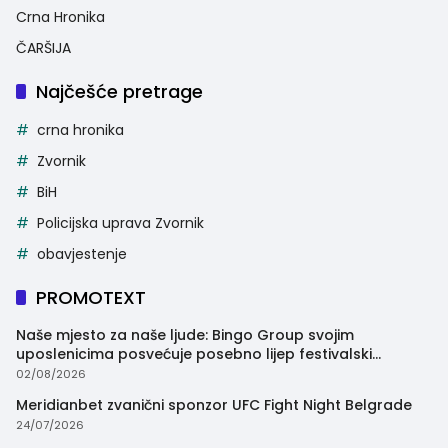
Crna Hronika
ČARŠIJA
Najčešće pretrage
crna hronika
Zvornik
BiH
Policijska uprava Zvornik
obavjestenje
PROMOTEXT
Naše mjesto za naše ljude: Bingo Group svojim
uposlenicima posvećuje posebno lijep festivalski
trenutak
02/08/2026
Meridianbet zvanični sponzor UFC Fight Night Belgrade
24/07/2026