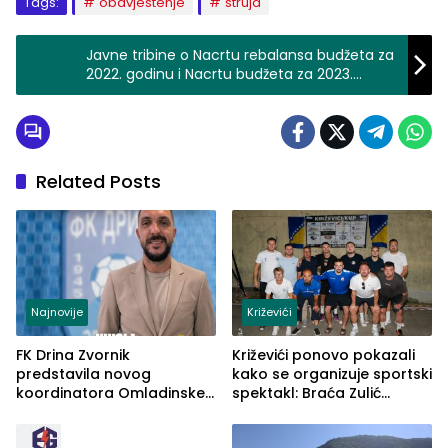
Tags:
obavjestenje
struja
Javne tribine o Nacrtu rebalansa budžeta za
2022. godinu i Nacrtu budžeta za 2023.
godinu biće održane danas
Related Posts
Najnovije
Križevići
FK Drina Zvornik
Križevići ponovo pokazali
predstavila novog
kako se organizuje sportski
koordinatora Omladinske
spektakl: Braća Zulić
škole
osvojila Križevići kup 2026