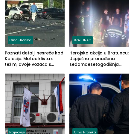
Crna Hronika
BRATUNAC
Poznati detalji nesreće kod
Herojska akcija u Bratuncu:
Kalesije: Motociklista s
Uspješno pronađena
težim, dvoje vozača s
sedamdesetogodišnja
lakšim povredama
Ivanka Lazić, rodom iz
Kravice.
Najnovije
Crna Hronika