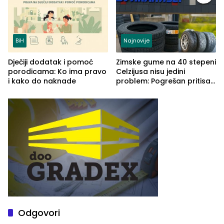
BiH
Najnovije
Dječiji dodatak i pomoć
Zimske gume na 40 stepeni
porodicama: Ko ima pravo
Celzijusa nisu jedini
i kako do naknade
problem: Pogrešan pritisak
može biti mnogo opasniji
Odgovori