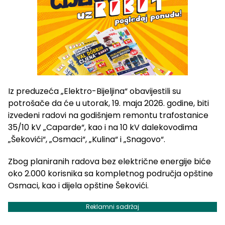
Iz preduzeća „Elektro-Bijeljina“ obavijestili su
potrošače da će u utorak, 19. maja 2026. godine, biti
izvedeni radovi na godišnjem remontu trafostanice
35/10 kV „Caparde“, kao i na 10 kV dalekovodima
„Šekovići“, „Osmaci“, „Kulina“ i „Snagovo“.
Zbog planiranih radova bez električne energije biće
oko 2.000 korisnika sa kompletnog područja opštine
Osmaci, kao i dijela opštine Šekovići.
Reklamni sadržaj