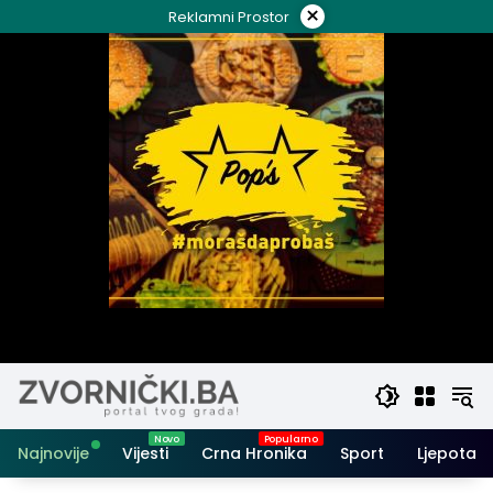
Skip
×
Reklamni Prostor
to
content
Najnovije
Vijesti
Crna Hronika
Sport
Ljepota i 