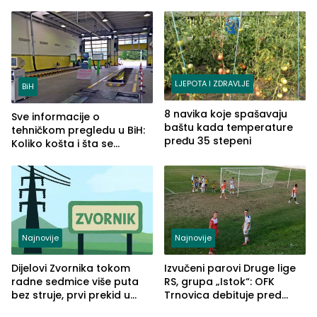
LJEPOTA I ZDRAVLJE
BiH
8 navika koje spašavaju
Sve informacije o
baštu kada temperature
tehničkom pregledu u BiH:
pređu 35 stepeni
Koliko košta i šta se
pregleda
Najnovije
Najnovije
Dijelovi Zvornika tokom
Izvučeni parovi Druge lige
radne sedmice više puta
RS, grupa „Istok“: OFK
bez struje, prvi prekid u
Trnovica debituje pred
ponedjeljak
domaćim navijačima protiv