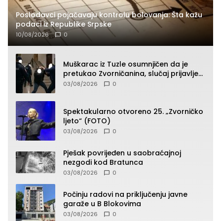
Poslodavci pojačavaju kontrolu bolovanja: Šta kažu
podaci iz Republike Srpske
10/08/2026
0
Muškarac iz Tuzle osumnjičen da je
pretukao Zvorničanina, slučaj prijavljen
tužilaštvu
03/08/2026
0
Spektakularno otvoreno 25. „Zvorničko
ljeto“ (FOTO)
03/08/2026
0
Pješak povrijeđen u saobraćajnoj
nezgodi kod Bratunca
03/08/2026
0
Počinju radovi na priključenju javne
garaže u B Blokovima
03/08/2026
0