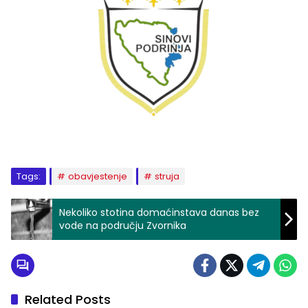
Tags:
obavjestenje
struja
Nekoliko stotina domaćinstava danas bez
vode na području Zvornika
Related Posts