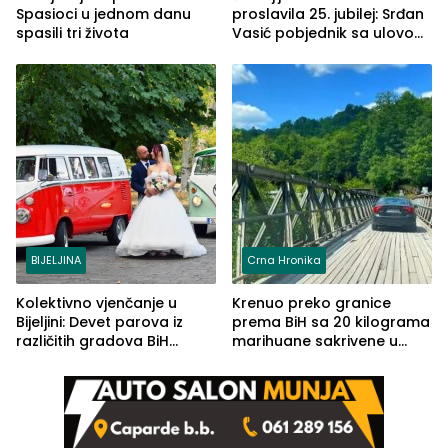
Spasioci u jednom danu
proslavila 25. jubilej: Srđan
spasili tri života
Vasić pobjednik sa ulovom
od 2.040 grama (FOTO)
BIJELJINA
Crna Hronika
Kolektivno vjenčanje u
Krenuo preko granice
Bijeljini: Devet parova iz
prema BiH sa 20 kilograma
različitih gradova BiH
marihuane sakrivene u
izgovorilo sudbonosno da
automobilu