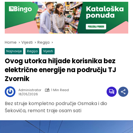
Home
Vijesti
Regija
Najnovije
Regija
Vijesti
Ovog utorka hiljade korisnika bez
električne energije na području TJ
Zvornik
Administrator
1 Min Read
18/05/2026
Bez struje kompletno područje Osmaka i dio
Šekovića, remont traje osam sati