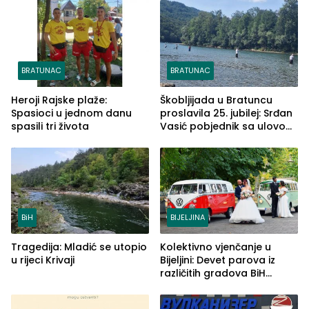
Drine HE
BRATUNAC
BRATUNAC
Heroji Rajske plaže:
Škobljijada u Bratuncu
Spasioci u jednom danu
proslavila 25. jubilej: Srđan
spasili tri života
Vasić pobjednik sa ulovom
od 2.040 grama (FOTO)
BiH
BIJELJINA
Tragedija: Mladić se utopio
Kolektivno vjenčanje u
u rijeci Krivaji
Bijeljini: Devet parova iz
različitih gradova BiH
izgovorilo sudbonosno da