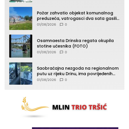
Požar zahvatio objekat komunalnog
preduzeća, vatrogasci dva sata gasili
vatru (FOTO)
01/08/2026
0
Osamnaesta Drinska regata okupila
stotine učesnika (FOTO)
01/08/2026
0
Saobraćajna nezgoda na regionalnom
putu uz rijeku Drinu, ima povrijeđenih
lica (FOTO)
01/08/2026
0