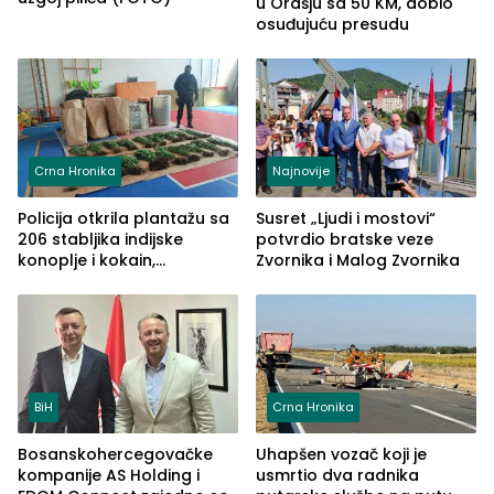
u Orašju sa 50 KM, dobio
osuđujuću presudu
Crna Hronika
Najnovije
Policija otkrila plantažu sa
Susret „Ljudi i mostovi“
206 stabljika indijske
potvrdio bratske veze
konoplje i kokain,
Zvornika i Malog Zvornika
uhapšena jedna osoba
(FOTO)
BiH
Crna Hronika
Bosanskohercegovačke
Uhapšen vozač koji je
kompanije AS Holding i
usmrtio dva radnika