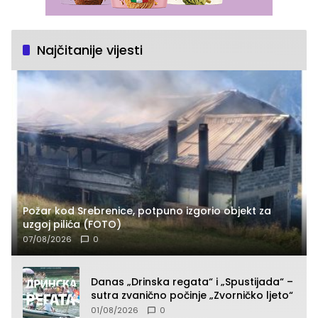
Najčitanije vijesti
Požar kod Srebrenice, potpuno izgorio objekt za
uzgoj pilića (FOTO)
07/08/2026
0
Danas „Drinska regata“ i „Spustijada“ –
sutra zvanično počinje „Zvorničko ljeto“
01/08/2026
0