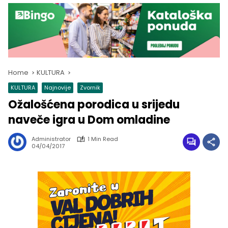
Home
KULTURA
KULTURA
Najnovije
Zvornik
Ožalošćena porodica u srijedu
naveče igra u Dom omladine
Administrator
1 Min Read
04/04/2017