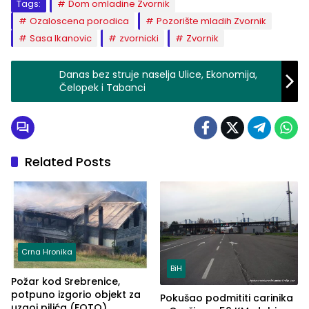
Tags:
Dom omladine Zvornik
Ozaloscena porodica
Pozorište mladih Zvornik
Sasa Ikanovic
zvornicki
Zvornik
Danas bez struje naselja Ulice, Ekonomija,
Čelopek i Tabanci
Related Posts
Crna Hronika
BiH
Požar kod Srebrenice,
potpuno izgorio objekt za
Pokušao podmititi carinika
uzgoj pilića (FOTO)