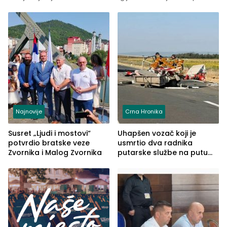
Najnovije
Crna Hronika
Susret „Ljudi i mostovi“
Uhapšen vozač koji je
potvrdio bratske veze
usmrtio dva radnika
Zvornika i Malog Zvornika
putarske službe na putu
od Loznice prema Šapcu
(FOTO)