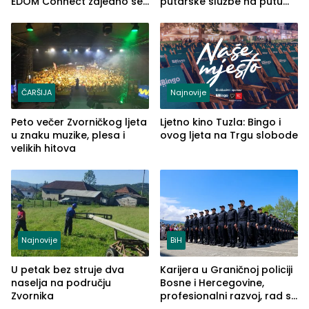
EDOM Connect zajedno se
putarske službe na putu
šire na tržište Maroka
od Loznice prema Šapcu
(FOTO)
ČARŠIJA
Najnovije
Peto večer Zvorničkog ljeta
Ljetno kino Tuzla: Bingo i
u znaku muzike, plesa i
ovog ljeta na Trgu slobode
velikih hitova
Najnovije
BiH
U petak bez struje dva
Karijera u Graničnoj policiji
naselja na području
Bosne i Hercegovine,
Zvornika
profesionalni razvoj, rad sa