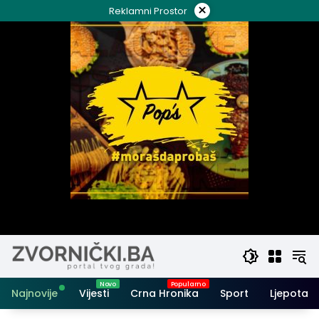
Skip
×
Reklamni Prostor
to
content
Najnovije
Vijesti
Crna Hronika
Sport
Ljepota i 