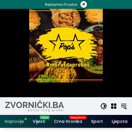
Skip
×
Reklamni Prostor
to
content
Najnovije
Vijesti
Crna Hronika
Sport
Ljepota i 