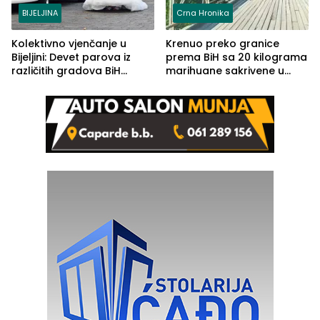
BIJELJINA
Crna Hronika
Kolektivno vjenčanje u
Krenuo preko granice
Bijeljini: Devet parova iz
prema BiH sa 20 kilograma
različitih gradova BiH
marihuane sakrivene u
izgovorilo sudbonosno da
automobilu