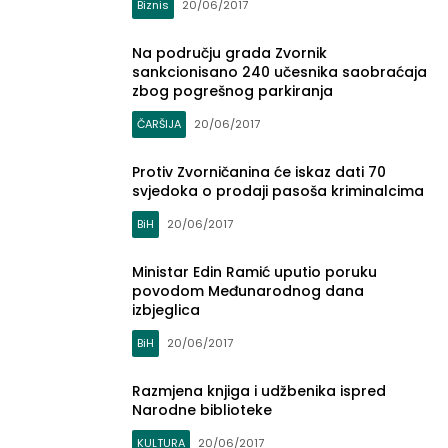
Biznis
20/06/2017
Na području grada Zvornik
sankcionisano 240 učesnika saobraćaja
zbog pogrešnog parkiranja
ČARŠIJA
20/06/2017
Protiv Zvorničanina će iskaz dati 70
svjedoka o prodaji pasoša kriminalcima
BiH
20/06/2017
Ministar Edin Ramić uputio poruku
povodom Međunarodnog dana
izbjeglica
BiH
20/06/2017
Razmjena knjiga i udžbenika ispred
Narodne biblioteke
KULTURA
20/06/2017