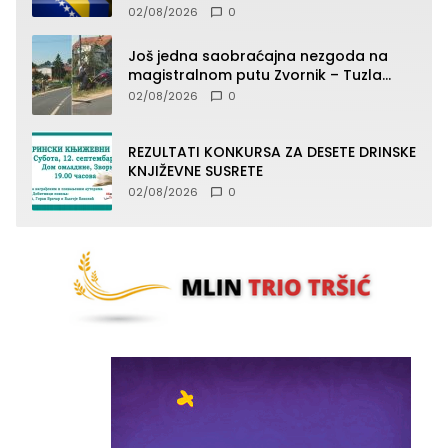
02/08/2026
0
Još jedna saobraćajna nezgoda na
magistralnom putu Zvornik – Tuzla
(FOTO)
02/08/2026
0
REZULTATI KONKURSA ZA DESETE DRINSKE
KNJIŽEVNE SUSRETE
02/08/2026
0