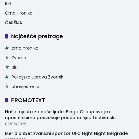
BiH
Crna Hronika
ČARŠIJA
Najčešće pretrage
crna hronika
Zvornik
BiH
Policijska uprava Zvornik
obavjestenje
PROMOTEXT
Naše mjesto za naše ljude: Bingo Group svojim
uposlenicima posvećuje posebno lijep festivalski
trenutak
02/08/2026
Meridianbet zvanični sponzor UFC Fight Night Belgrade