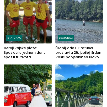
BRATUNAC
BRATUNAC
Heroji Rajske plaže:
Škobljijada u Bratuncu
Spasioci u jednom danu
proslavila 25. jubilej: Srđan
spasili tri života
Vasić pobjednik sa ulovom
od 2.040 grama (FOTO)