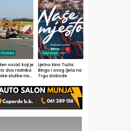
 Hronika
Najnovije
en vozač koji je
Ljetno kino Tuzla:
io dva radnika
Bingo i ovog ljeta na
ske službe na
Trgu slobode
od Loznice
a Šapcu
O)