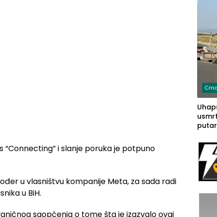
Crna
Uhapš
usmrt
putar
putu 
prem
s “Connecting” i slanje poruka je potpuno
(FOT
akođer u vlasništvu kompanije Meta, za sada radi
nika u BiH.
vaničnog saopćenja o tome šta je izazvalo ovaj