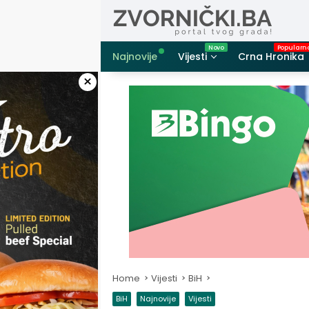
Skip
to
content
Najnovije
Vijesti
Crna Hronika
×
Home
Vijesti
BiH
BiH
Najnovije
Vijesti