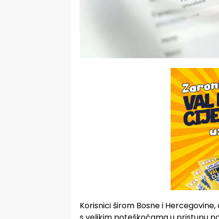
Korisnici širom Bosne i Hercegovine, a
s velikim poteškoćama u pristupu 