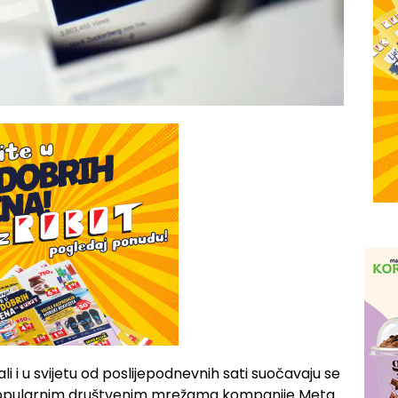
li i u svijetu od poslijepodnevnih sati suočavaju se
popularnim društvenim mrežama kompanije Meta.