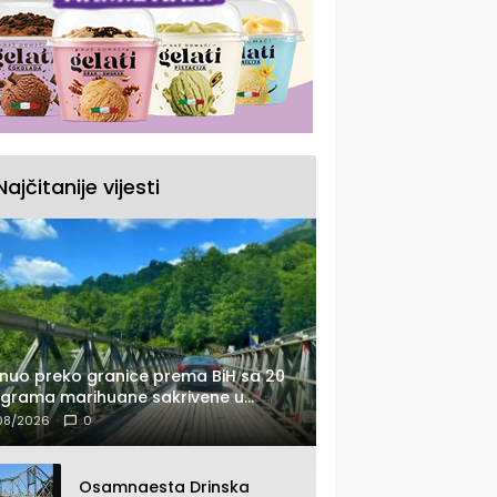
Najčitanije vijesti
nuo preko granice prema BiH sa 20
ograma marihuane sakrivene u
tomobilu
08/2026
0
Osamnaesta Drinska