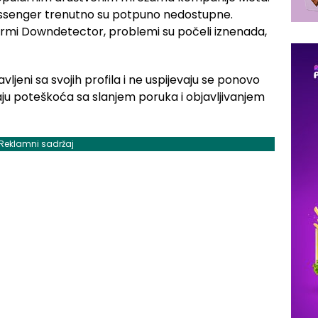
essenger trenutno su potpuno nedostupne.
ormi Downdetector, problemi su počeli iznenada,
jeni sa svojih profila i ne uspijevaju se ponovo
maju poteškoća sa slanjem poruka i objavljivanjem
Reklamni sadržaj