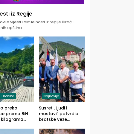
jesti iz Regije
vije vijesti i aktuelnosti iz regije Birač i
nih opština.
 Hronika
Najnovije
uo preko
Susret „Ljudi i
ce prema BiH
mostovi“ potvrdio
 kilograma
bratske veze
uane sakrivene
Zvornika i Malog
omobilu
Zvornika