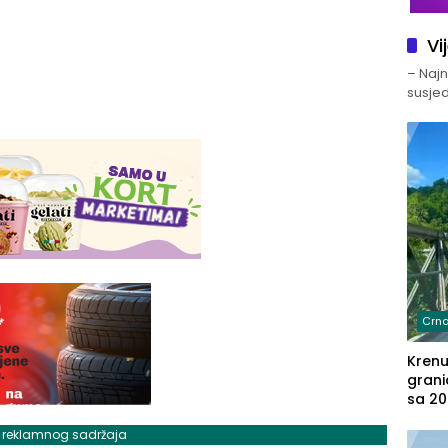
Vi
– Najno
susjed
Crna
Kren
grani
sa 20
marih
j reklamnog sadržaja
u aut