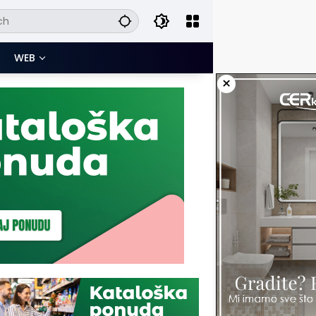
WEB
×