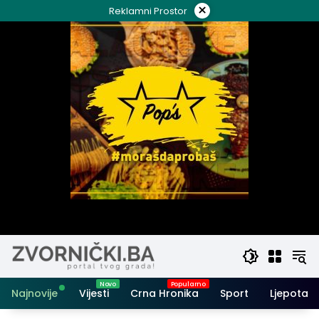
Skip
×
Reklamni Prostor
to
content
Najnovije
Vijesti
Crna Hronika
Sport
Ljepota i 