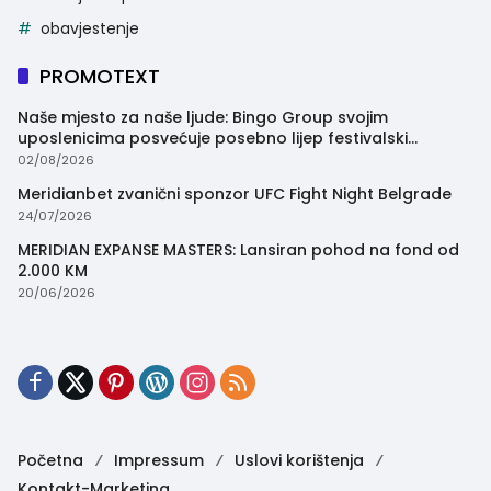
obavjestenje
PROMOTEXT
Naše mjesto za naše ljude: Bingo Group svojim
uposlenicima posvećuje posebno lijep festivalski
trenutak
02/08/2026
Meridianbet zvanični sponzor UFC Fight Night Belgrade
24/07/2026
MERIDIAN EXPANSE MASTERS: Lansiran pohod na fond od
2.000 KM
20/06/2026
Početna
Impressum
Uslovi korištenja
Kontakt-Marketing