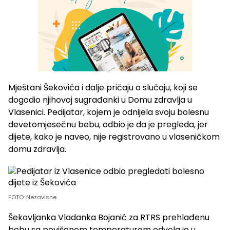
Mještani Šekovića i dalje pričaju o slučaju, koji se
dogodio njihovoj sugrađanki u Domu zdravlja u
Vlasenici. Pedijatar, kojem je odnijela svoju bolesnu
devetomjesečnu bebu, odbio je da je pregleda, jer
dijete, kako je naveo, nije registrovano u vlaseničkom
domu zdravlja.
FOTO: Nezavisne
Šekovljanka Vladanka Bojanić za RTRS prehlađenu
bebu sa povišenom temperaturom odvela je u