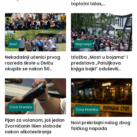
toplotni talas,
temperature do 41 stepen
Divič
Najnovije
Nekadašnji učenici prvog
Izložba „Most u bojama“ i
razreda škole u Diviču
predstava „Patuljkova
okupile se nakon 50
knjiga bajki“ oduševili
godina, a učitelj Mustafa
posjetioce
Pašić im održao čas
(FOTO)
Crna Hronika
Crna Hronika
Pijan za volanom, još jedan
Novi prekršajni nalog zbog
Zvorničanin lišen slobode
fizičkog napada
nakon alkotestiranja