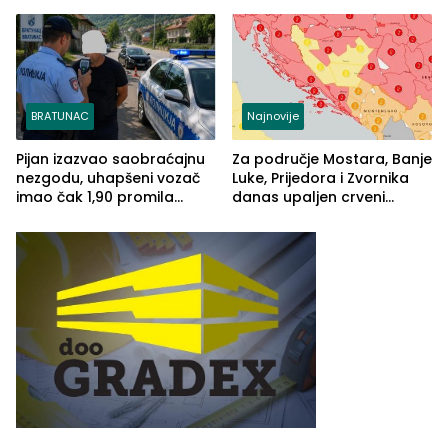
BRATUNAC
Najnovije
Pijan izazvao saobraćajnu
Za područje Mostara, Banje
nezgodu, uhapšeni vozač
Luke, Prijedora i Zvornika
imao čak 1,90 promila
danas upaljen crveni
alkohola u krvi
meteoalarm