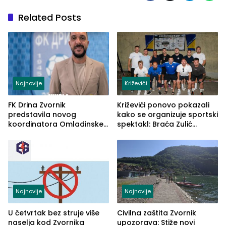
Related Posts
Najnovije
Križevići
FK Drina Zvornik
Križevići ponovo pokazali
predstavila novog
kako se organizuje sportski
koordinatora Omladinske
spektakl: Braća Zulić
škole
osvojila Križevići kup 2026
Najnovije
Najnovije
U četvrtak bez struje više
Civilna zaštita Zvornik
naselja kod Zvornika
upozorava: Stiže novi