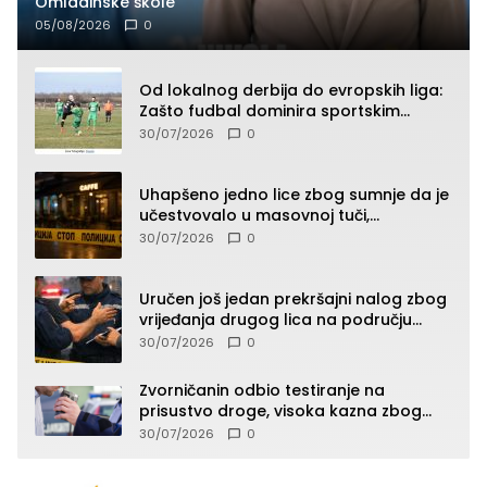
Omladinske škole
05/08/2026
0
Od lokalnog derbija do evropskih liga:
Zašto fudbal dominira sportskim
klađenjem
30/07/2026
0
Uhapšeno jedno lice zbog sumnje da je
učestvovalo u masovnoj tuči,
maloljetnik zadobio povrede
30/07/2026
0
Uručen još jedan prekršajni nalog zbog
vrijeđanja drugog lica na području
Zvornika
30/07/2026
0
Zvorničanin odbio testiranje na
prisustvo droge, visoka kazna zbog
kršenja Zakona o osnovama
30/07/2026
0
bezbjednosti saobraćaja