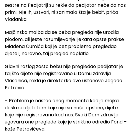
sestre na Pedijatriji su rekle da pedijatar neće da nas
primi. Nije ih, ustvari, ni zanimalo šta je bebi”, priča
Vladanka.
Majčinska molba da se beba pregleda nije urodila
plodom, ali jeste razumijevanje ljekara opšte prakse
Mladena Čumića koji je bez problema pregledao
dijete i, naravno, taj pregled naplatio.
Glavni razlog zašto bebu nije pregledao pedijatar je
taj što dijete nije registrovano u Domu zdravlja
Vlasenica, rekla je direktorka ove ustanove Jagoda
Petrović.
– Problem je nastao onog momenta kad je majka
došla sa djetetom koje nije sa naše opštine, dijete
koje nije registrovano kod nas. Svaki Dom zdravlja
ugovara one preglede koje je striktno odredio Fond –
kaže Petrovićeva.