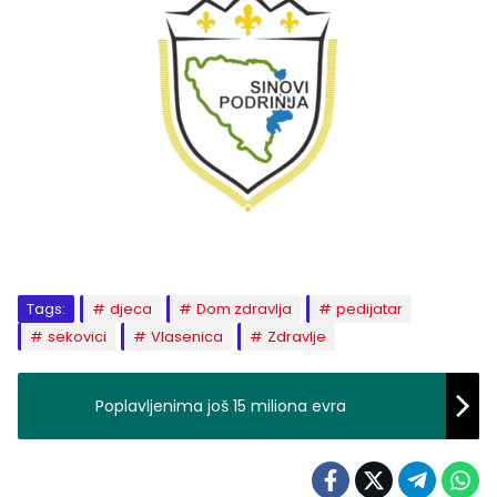
Tags:
djeca
Dom zdravlja
pedijatar
sekovici
Vlasenica
Zdravlje
Poplavljenima još 15 miliona evra