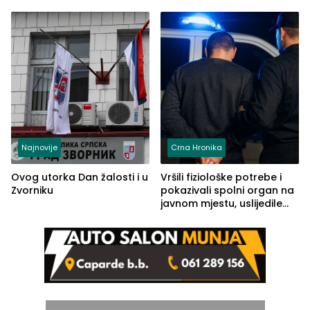
lakšim povredama
Ivanka Lazić, rodom iz
Kravice.
Najnovije
Crna Hronika
Ovog utorka Dan žalosti i u
Vršili fiziološke potrebe i
Zvorniku
pokazivali spolni organ na
javnom mjestu, uslijedile
kazne