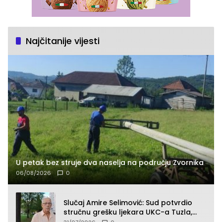
Najčitanije vijesti
U petak bez struje dva naselja na području Zvornika
06/08/2026
0
Slučaj Amire Selimović: Sud potvrdio
stručnu grešku ljekara UKC-a Tuzla,
presudan dokaz ostala obdukcija