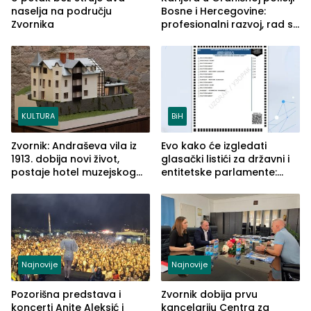
naselja na području
Bosne i Hercegovine:
Zvornika
profesionalni razvoj, rad sa
savremenom opremom i
služba građanima
KULTURA
BiH
Zvornik: Andraševa vila iz
Evo kako će izgledati
1913. dobija novi život,
glasački listići za državni i
postaje hotel muzejskog
entitetske parlamente:
tipa
Najveće izmjene biće
vidljive na njima
Najnovije
Najnovije
Pozorišna predstava i
Zvornik dobija prvu
koncerti Anite Aleksić i
kancelariju Centra za