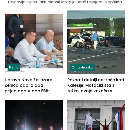
– Najnovije vijesti i aktuelnosti iz regije Birač i susjednih opština.
Biznis
Crna Hronika
Uprava Nove Željezare
Poznati detalji nesreće kod
Zenica odbila oba
Kalesije: Motociklista s
prijedloga Vlade FBiH:
težim, dvoje vozača s
Ustrajni da je stečaj jedino
lakšim povredama
rješenje