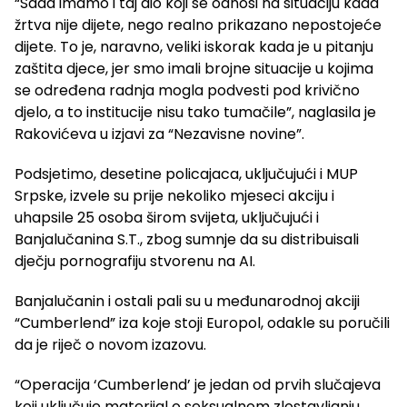
“Sada imamo i taj dio koji se odnosi na situaciju kada
žrtva nije dijete, nego realno prikazano nepostojeće
dijete. To je, naravno, veliki iskorak kada je u pitanju
zaštita djece, jer smo imali brojne situacije u kojima
se određena radnja mogla podvesti pod krivično
djelo, a to institucije nisu tako tumačile”, naglasila je
Rakovićeva u izjavi za “Nezavisne novine”.
Podsjetimo, desetine policajaca, uključujući i MUP
Srpske, izvele su prije nekoliko mjeseci akciju i
uhapsile 25 osoba širom svijeta, uključujući i
Banjalučanina S.T., zbog sumnje da su distribuisali
dječju pornografiju stvorenu na AI.
Banjalučanin i ostali pali su u međunarodnoj akciji
“Cumberlend” iza koje stoji Europol, odakle su poručili
da je riječ o novom izazovu.
“Operacija ‘Cumberlend’ je jedan od prvih slučajeva
koji uključuje materijal o seksualnom zlostavljanju