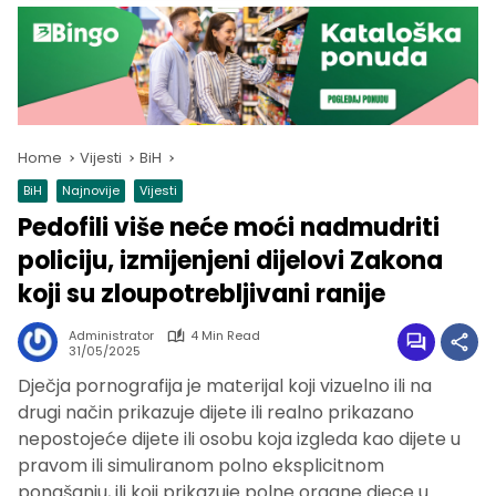
Home
Vijesti
BiH
BiH
Najnovije
Vijesti
Pedofili više neće moći nadmudriti
policiju, izmijenjeni dijelovi Zakona
koji su zloupotrebljivani ranije
Administrator
4 Min Read
31/05/2025
Dječja pornografija je materijal koji vizuelno ili na
drugi način prikazuje dijete ili realno prikazano
nepostojeće dijete ili osobu koja izgleda kao dijete u
pravom ili simuliranom polno eksplicitnom
ponašanju, ili koji prikazuje polne organe djece u