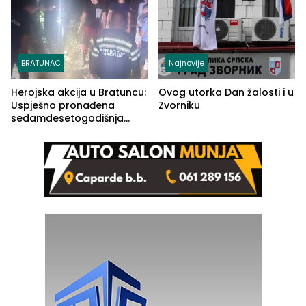
BRATUNAC
Najnovije
Herojska akcija u Bratuncu:
Ovog utorka Dan žalosti i u
Uspješno pronađena
Zvorniku
sedamdesetogodišnja
Ivanka Lazić, rodom iz
Kravice.