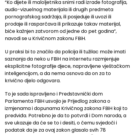
“Ko dijete ili maloljetnika snimi radi izrade fotografija,
audio-vizuelnog materijala ili drugih predmeta
pornografskog sadržaja, ili posjeduje ili uvozi ili
prodaje ili rasparčava ili prikazuje takav materijal,
biće kažnjen zatvorom od jedne do pet godina”,
navodi se u Krivičnom zakonu FBiH.
U praksi bi to značilo da policija ili tužilac može imati
saznanja da neko u FBiH na internetu razmjenjuje
eksplicitne fotografije djece, napravljene vještačkom
inteligencijom, a da nema osnova da on za to
krivično djelo odgovara.
To je sada ispravljeno i Predstavnički dom
Parlamenta FBiH usvojio je Prijedlog zakona o
izmjenama i dopunama Krivičnog zakona FBiH koji to
predviđa. Potrebno je da to potvrdi i Dom naroda, a
sve ukazuje da će se to i desiti, o čemu svjedoči i
podatak da je za ovaj zakon glasalo svih 78