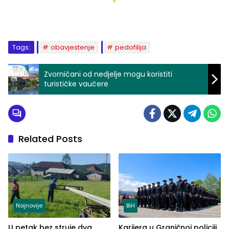
Tags:
obavjestenje
pedofilija
Zvorničani od nedjelje mogu koristiti
turističke vaučere
Related Posts
Najnovije
BiH
U petak bez struje dva
Karijera u Graničnoj policiji