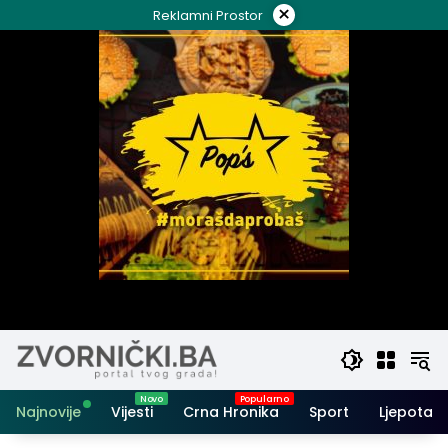
Skip
×
Reklamni Prostor
to
content
Najnovije
Vijesti
Crna Hronika
Sport
Ljepota i 