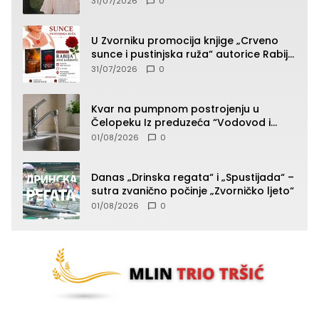
31/07/2026
0
U Zvorniku promocija knjige „Crveno
sunce i pustinjska ruža“ autorice Rabije
Avdić-Hamidović
31/07/2026
0
Kvar na pumpnom postrojenju u
Čelopeku Iz preduzeća “Vodovod i
komunalije”
01/08/2026
0
Danas „Drinska regata“ i „Spustijada“ –
sutra zvanično počinje „Zvorničko ljeto“
01/08/2026
0