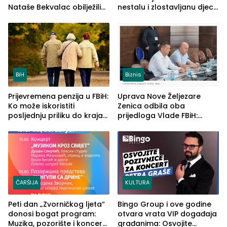
Nataše Bekvalac obilježili
nestalu i zlostavljanu djecu
četvrto veče Zvorničkog
u RS-u
ljeta (FOTO)
BiH
Biznis
Prijevremena penzija u FBiH:
Uprava Nove Željezare
Ko može iskoristiti
Zenica odbila oba
posljednju priliku do kraja
prijedloga Vlade FBiH:
2026. godine
Ustrajni da je stečaj jedino
rješenje
ČARŠIJA
KULTURA
Peti dan „Zvorničkog ljeta“
Bingo Group i ove godine
donosi bogat program:
otvara vrata VIP događaja
Muzika, pozorište i koncert
građanima: Osvojite