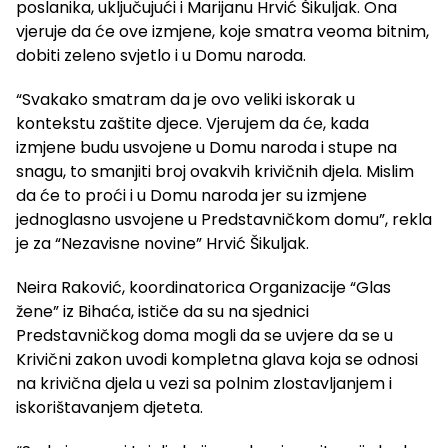
poslanika, uključujući i Marijanu Hrvić Šikuljak. Ona
vjeruje da će ove izmjene, koje smatra veoma bitnim,
dobiti zeleno svjetlo i u Domu naroda.
“Svakako smatram da je ovo veliki iskorak u
kontekstu zaštite djece. Vjerujem da će, kada
izmjene budu usvojene u Domu naroda i stupe na
snagu, to smanjiti broj ovakvih krivičnih djela. Mislim
da će to proći i u Domu naroda jer su izmjene
jednoglasno usvojene u Predstavničkom domu”, rekla
je za “Nezavisne novine” Hrvić Šikuljak.
Neira Raković, koordinatorica Organizacije “Glas
žene” iz Bihaća, ističe da su na sjednici
Predstavničkog doma mogli da se uvjere da se u
Krivični zakon uvodi kompletna glava koja se odnosi
na krivična djela u vezi sa polnim zlostavljanjem i
iskorištavanjem djeteta.