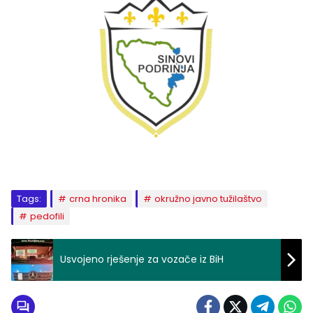
Tags:
crna hronika
okružno javno tužilaštvo
pedofili
Usvojeno rješenje za vozače iz BiH