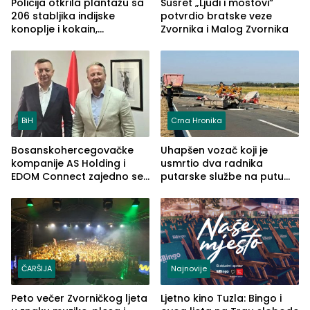
Policija otkrila plantažu sa
Susret „Ljudi i mostovi“
206 stabljika indijske
potvrdio bratske veze
konoplje i kokain,
Zvornika i Malog Zvornika
uhapšena jedna osoba
(FOTO)
BiH
Crna Hronika
Bosanskohercegovačke
Uhapšen vozač koji je
kompanije AS Holding i
usmrtio dva radnika
EDOM Connect zajedno se
putarske službe na putu
šire na tržište Maroka
od Loznice prema Šapcu
(FOTO)
ČARŠIJA
Najnovije
Peto večer Zvorničkog ljeta
Ljetno kino Tuzla: Bingo i