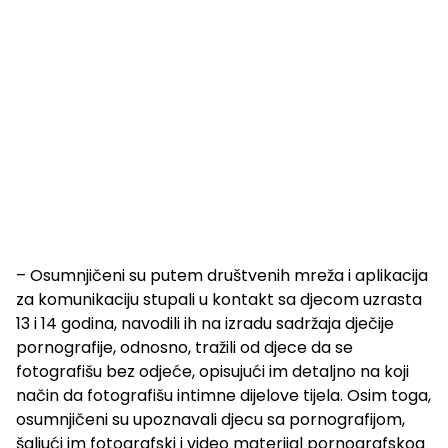
– Osumnjičeni su putem društvenih mreža i aplikacija
za komunikaciju stupali u kontakt sa djecom uzrasta
13 i 14 godina, navodili ih na izradu sadržaja dječije
pornografije, odnosno, tražili od djece da se
fotografišu bez odjeće, opisujući im detaljno na koji
način da fotografišu intimne dijelove tijela. Osim toga,
osumnjičeni su upoznavali djecu sa pornografijom,
šaljući im fotografski i video materijal pornografskog