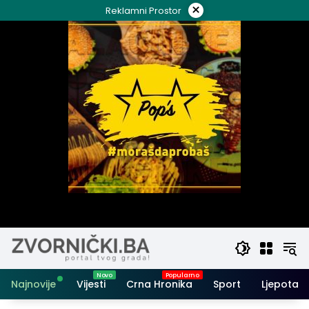
Skip
×
Reklamni Prostor
to
content
Najnovije
Vijesti
Crna Hronika
Sport
Ljepota i 