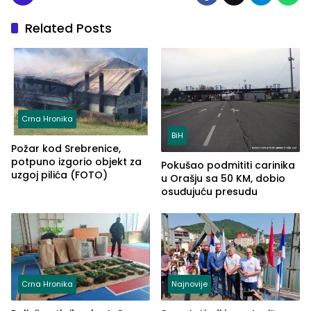
Related Posts
Crna Hronika
BiH
Požar kod Srebrenice,
potpuno izgorio objekt za
Pokušao podmititi carinika
uzgoj pilića (FOTO)
u Orašju sa 50 KM, dobio
osuđujuću presudu
Crna Hronika
Najnovije