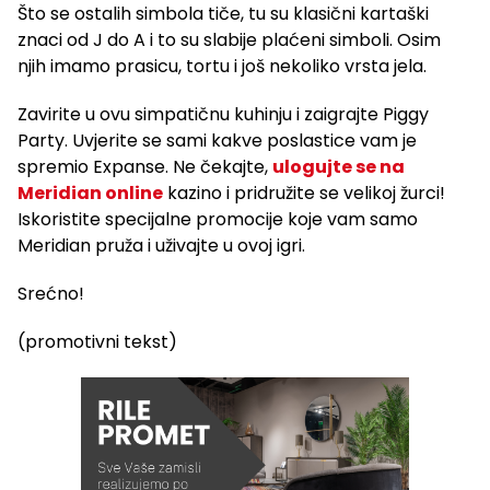
Što se ostalih simbola tiče, tu su klasični kartaški
znaci od J do A i to su slabije plaćeni simboli. Osim
njih imamo prasicu, tortu i još nekoliko vrsta jela.
Zavirite u ovu simpatičnu kuhinju i zaigrajte Piggy
Party. Uvjerite se sami kakve poslastice vam je
spremio Expanse. Ne čekajte,
ulogujte se na
Meridian online
kazino i pridružite se velikoj žurci!
Iskoristite specijalne promocije koje vam samo
Meridian pruža i uživajte u ovoj igri.
Srećno!
(promotivni tekst)