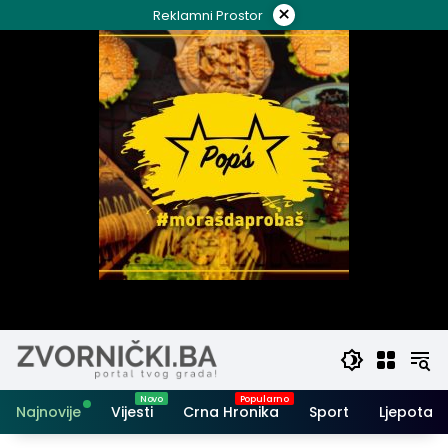
Skip
×
Reklamni Prostor
to
content
Najnovije
Vijesti
Crna Hronika
Sport
Ljepota i 