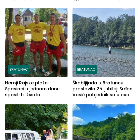
BRATUNAC
BRATUNAC
Heroji Rajske plaže:
Škobljijada u Bratuncu
Spasioci u jednom danu
proslavila 25. jubilej: Srđan
spasili tri života
Vasić pobjednik sa ulovom
od 2.040 grama (FOTO)