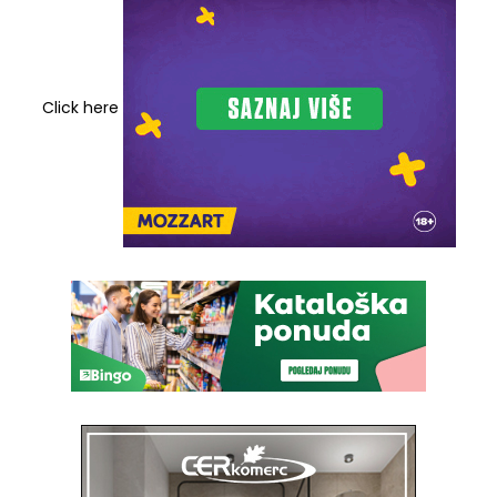
Click here