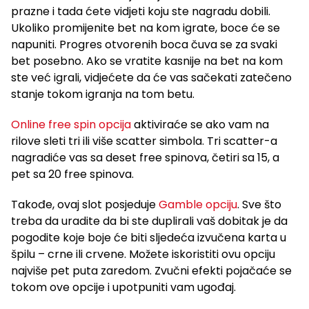
prazne i tada ćete vidjeti koju ste nagradu dobili.
Ukoliko promijenite bet na kom igrate, boce će se
napuniti. Progres otvorenih boca čuva se za svaki
bet posebno. Ako se vratite kasnije na bet na kom
ste već igrali, vidjećete da će vas sačekati zatečeno
stanje tokom igranja na tom betu.
Online free spin opcija
aktiviraće se ako vam na
rilove sleti tri ili više scatter simbola. Tri scatter-a
nagradiće vas sa deset free spinova, četiri sa 15, a
pet sa 20 free spinova.
Takođe, ovaj slot posjeduje
Gamble opciju
. Sve što
treba da uradite da bi ste duplirali vaš dobitak je da
pogodite koje boje će biti sljedeća izvučena karta u
špilu – crne ili crvene. Možete iskoristiti ovu opciju
najviše pet puta zaredom. Zvučni efekti pojačaće se
tokom ove opcije i upotpuniti vam ugođaj.