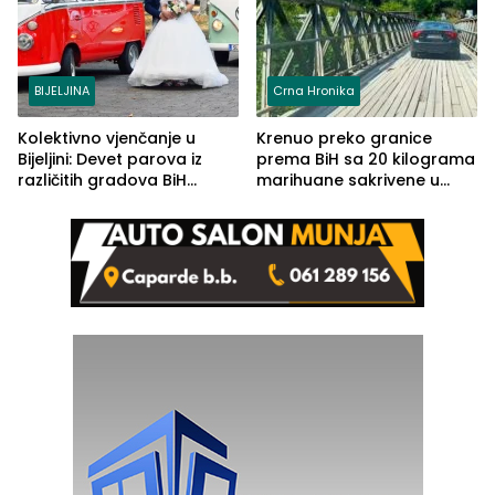
BIJELJINA
Crna Hronika
Kolektivno vjenčanje u
Krenuo preko granice
Bijeljini: Devet parova iz
prema BiH sa 20 kilograma
različitih gradova BiH
marihuane sakrivene u
izgovorilo sudbonosno da
automobilu