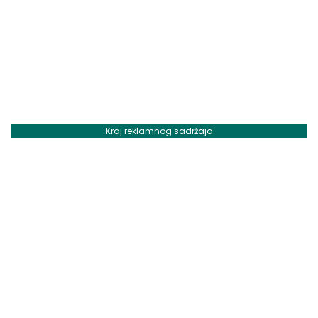
Kraj reklamnog sadržaja