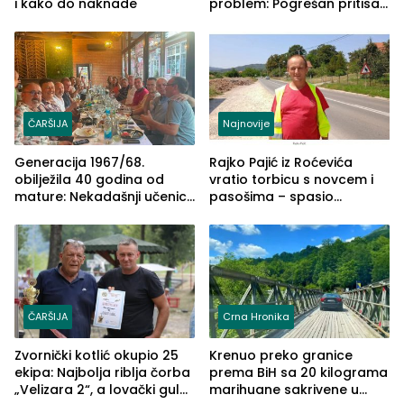
i kako do naknade
problem: Pogrešan pritisak
može biti mnogo opasniji
ČARŠIJA
Najnovije
Generacija 1967/68.
Rajko Pajić iz Roćevića
obilježila 40 godina od
vratio torbicu s novcem i
mature: Nekadašnji učenici
pasošima – spasio
TŠC-a okupili se u Zvorniku
porodično ljetovanje u
(FOTO)
Grčkoj
ČARŠIJA
Crna Hronika
Zvornički kotlić okupio 25
Krenuo preko granice
ekipa: Najbolja riblja čorba
prema BiH sa 20 kilograma
„Velizara 2“, a lovački gulaš
marihuane sakrivene u