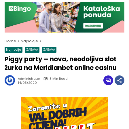
Home
Najnovije
Najnovije
ZABAVA
ZABAVA
Piggy party – nova, neodoljiva slot
žurka na Meridianbet online casinu
Administrator
3 Min Read
14/05/2020