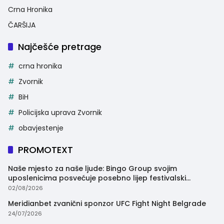
Crna Hronika
ČARŠIJA
Najčešće pretrage
crna hronika
Zvornik
BiH
Policijska uprava Zvornik
obavjestenje
PROMOTEXT
Naše mjesto za naše ljude: Bingo Group svojim
uposlenicima posvećuje posebno lijep festivalski
trenutak
02/08/2026
Meridianbet zvanični sponzor UFC Fight Night Belgrade
24/07/2026