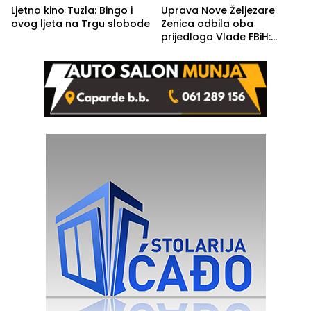
Ljetno kino Tuzla: Bingo i
Uprava Nove Željezare
ovog ljeta na Trgu slobode
Zenica odbila oba
prijedloga Vlade FBiH:
Ustrajni da je stečaj jedino
rješenje