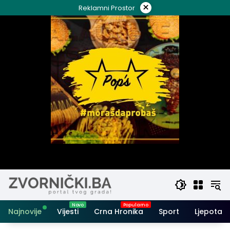
Skip
×
Reklamni Prostor
to
content
Najnovije
Vijesti
Crna Hronika
Sport
Ljepota i 