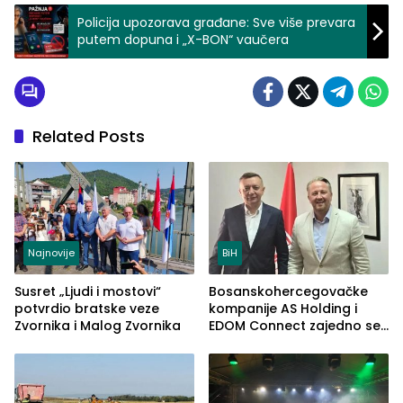
Policija upozorava građane: Sve više prevara
putem dopuna i „X-BON“ vaučera
Related Posts
Najnovije
BiH
Susret „Ljudi i mostovi“
Bosanskohercegovačke
potvrdio bratske veze
kompanije AS Holding i
Zvornika i Malog Zvornika
EDOM Connect zajedno se
šire na tržište Maroka