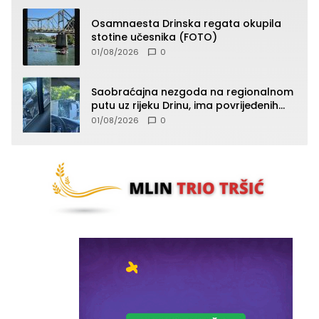
Osamnaesta Drinska regata okupila
stotine učesnika (FOTO)
01/08/2026
0
Saobraćajna nezgoda na regionalnom
putu uz rijeku Drinu, ima povrijeđenih
lica (FOTO)
01/08/2026
0