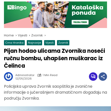
Home
Vijesti
Zvornik
Crna Hronika
Najnovije
Vijesti
Zvornik
Pijan hodao ulicama Zvornika noseći
ručnu bombu, uhapšen muškarac iz
Čelinca
Administrator
1 Min Read
12/05/2026
Policijska uprava Zvornik saopštila je zvanične
informacije o jučerašnjem dramatičnom događaju na
području Zvornika.