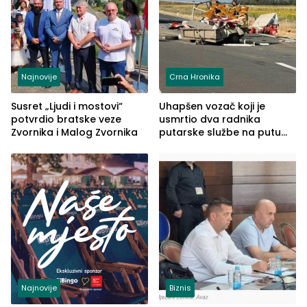
Najnovije
Crna Hronika
Susret „Ljudi i mostovi“
Uhapšen vozač koji je
potvrdio bratske veze
usmrtio dva radnika
Zvornika i Malog Zvornika
putarske službe na putu
od Loznice prema Šapcu
(FOTO)
Najnovije
Biznis