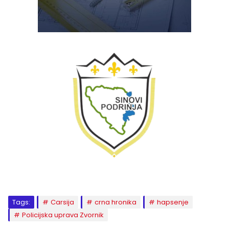
Tags:
Carsija
crna hronika
hapsenje
Policijska uprava Zvornik