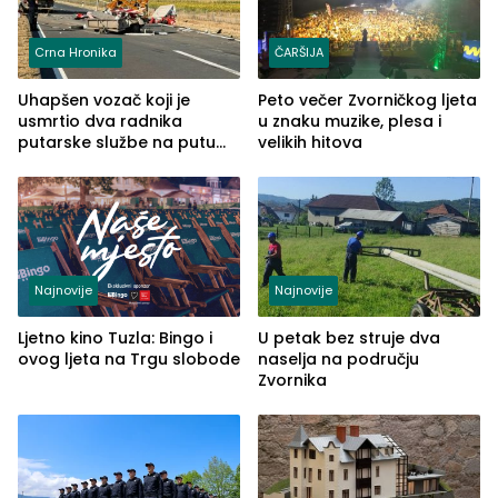
Crna Hronika
ČARŠIJA
Uhapšen vozač koji je
Peto večer Zvorničkog ljeta
usmrtio dva radnika
u znaku muzike, plesa i
putarske službe na putu
velikih hitova
od Loznice prema Šapcu
(FOTO)
Najnovije
Najnovije
Ljetno kino Tuzla: Bingo i
U petak bez struje dva
ovog ljeta na Trgu slobode
naselja na području
Zvornika