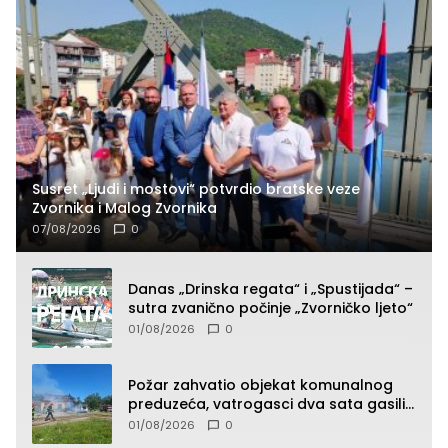
Susret „Ljudi i mostovi“ potvrdio bratske veze
Zvornika i Malog Zvornika
07/08/2026
0
Danas „Drinska regata“ i „Spustijada“ –
sutra zvanično počinje „Zvorničko ljeto“
01/08/2026
0
Požar zahvatio objekat komunalnog
preduzeća, vatrogasci dva sata gasili
vatru (FOTO)
01/08/2026
0