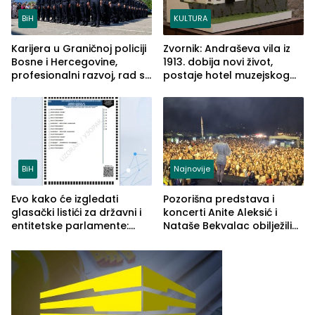
BiH
KULTURA
Karijera u Graničnoj policiji
Zvornik: Andraševa vila iz
Bosne i Hercegovine,
1913. dobija novi život,
profesionalni razvoj, rad sa
postaje hotel muzejskog
savremenom opremom i
tipa
služba građanima
BiH
Najnovije
Evo kako će izgledati
Pozorišna predstava i
glasački listići za državni i
koncerti Anite Aleksić i
entitetske parlamente:
Nataše Bekvalac obilježili
Najveće izmjene biće
četvrto veče Zvorničkog
vidljive na njima
ljeta (FOTO)