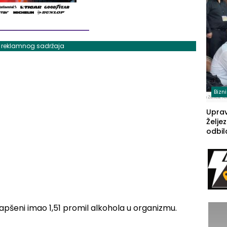
(FOT
j reklamnog sadržaja
Bizn
Upra
Želje
odbil
prije
FBiH: 
steča
apšeni imao 1,51 promil alkohola u organizmu.