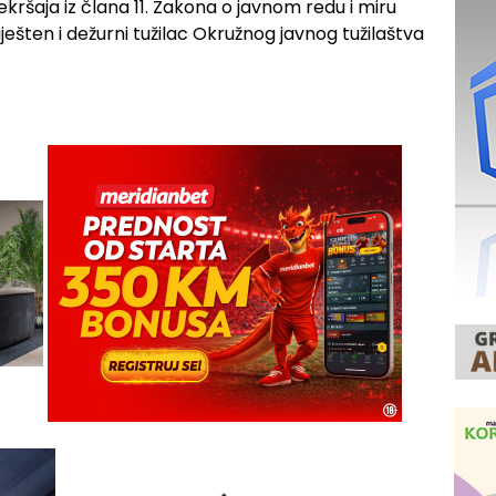
ekršaja iz člana 11. Zakona o javnom redu i miru
ešten i dežurni tužilac Okružnog javnog tužilaštva