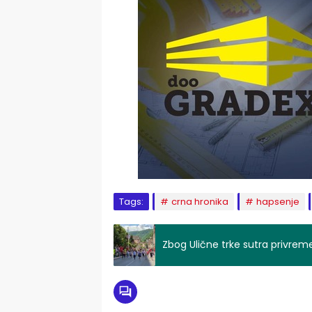
Tags:
crna hronika
hapsenje
Zbog Ulične trke sutra privre