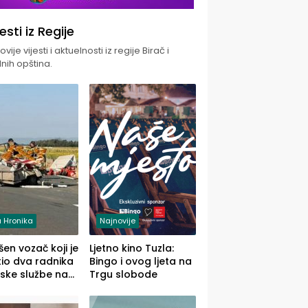
jesti iz Regije
vije vijesti i aktuelnosti iz regije Birač i
nih opština.
 Hronika
Najnovije
en vozač koji je
Ljetno kino Tuzla:
io dva radnika
Bingo i ovog ljeta na
ske službe na
Trgu slobode
od Loznice
a Šapcu