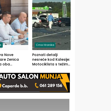
O)
is
Crna Hronika
va Nove
Poznati detalji
zare Zenica
nesreće kod Kalesije:
a oba
Motociklista s težim,
dloga Vlade
dvoje vozača s
Ustrajni da je
lakšim povredama
j jedino rješenje