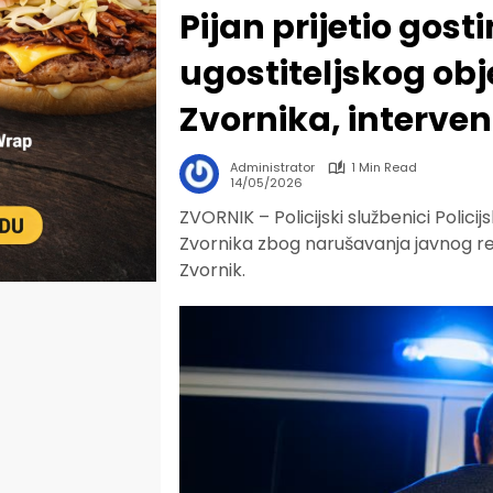
Pijan prijetio gost
ugostiteljskog ob
Zvornika, interveni
Administrator
1 Min Read
14/05/2026
ZVORNIK – Policijski službenici Policijs
Zvornika zbog narušavanja javnog red
Zvornik.