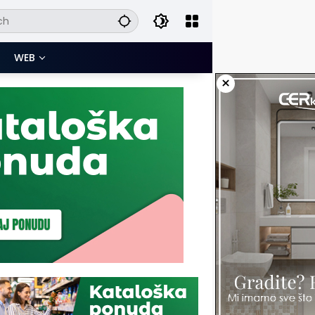
WEB
×