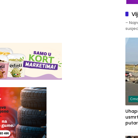
Vi
– Najno
susjed
Crna
Uhapš
usmrt
putar
putu 
prem