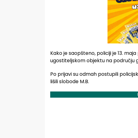
Kako je saopšteno, policiji je 13. maj
ugostiteljskom objektu na području g
Po prijavi su odmah postupili policijski
lišili slobode M.B.