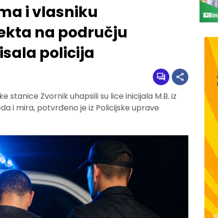
ima i vlasniku
jekta na području
sala policija
ke stanice Zvornik uhapsili su lice inicijala M.B. iz
a i mira, potvrđeno je iz Policijske uprave