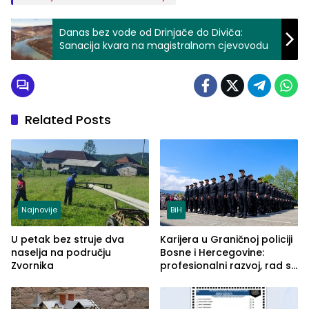
Danas bez vode od Drinjače do Diviča:
Sanacija kvara na magistralnom cjevovodu
Related Posts
Najnovije
BiH
U petak bez struje dva
Karijera u Graničnoj policiji
naselja na području
Bosne i Hercegovine:
Zvornika
profesionalni razvoj, rad sa
savremenom opremom i
služba građanima