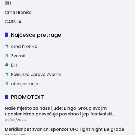
BiH
Crna Hronika
ČARŠIJA
Najčešće pretrage
crna hronika
Zvornik
BiH
Policijska uprava Zvornik
obavjestenje
PROMOTEXT
Naše mjesto za naše ljude: Bingo Group svojim
uposlenicima posvećuje posebno lijep festivalski
trenutak
02/08/2026
Meridianbet zvanični sponzor UFC Fight Night Belgrade