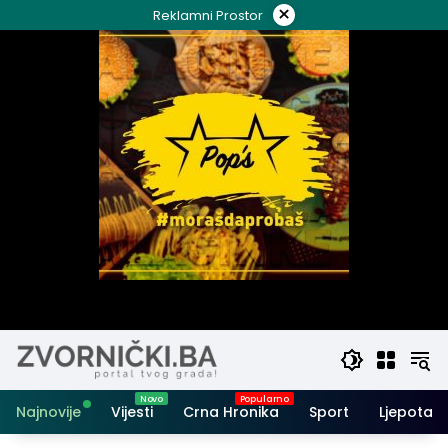
Skip
×
Reklamni Prostor
to
content
Najnovije
Vijesti
Crna Hronika
Sport
Ljepota i 