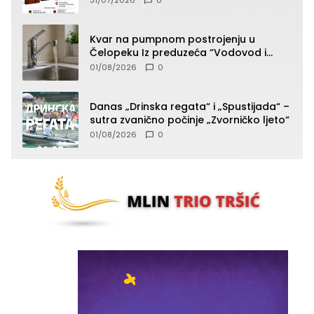
Kvar na pumpnom postrojenju u
Čelopeku Iz preduzeća “Vodovod i
komunalije”
01/08/2026
0
Danas „Drinska regata“ i „Spustijada“ –
sutra zvanično počinje „Zvorničko ljeto“
01/08/2026
0