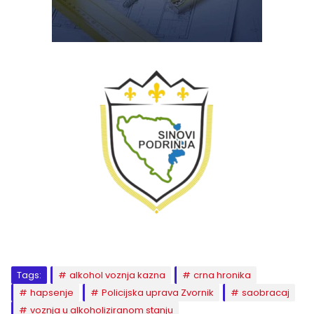
Tags:
alkohol voznja kazna
crna hronika
hapsenje
Policijska uprava Zvornik
saobracaj
voznja u alkoholiziranom stanju