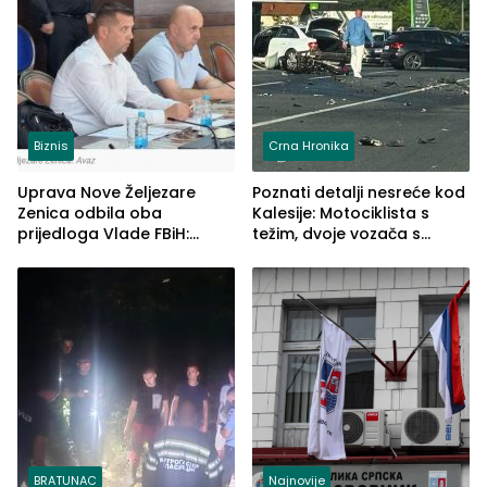
Biznis
Crna Hronika
Uprava Nove Željezare
Poznati detalji nesreće kod
Zenica odbila oba
Kalesije: Motociklista s
prijedloga Vlade FBiH:
težim, dvoje vozača s
Ustrajni da je stečaj jedino
lakšim povredama
rješenje
BRATUNAC
Najnovije