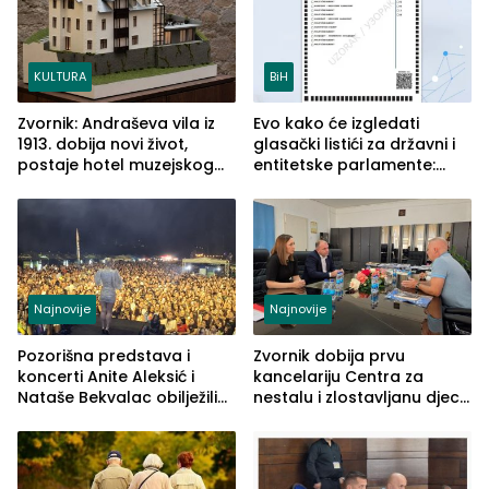
KULTURA
BiH
Zvornik: Andraševa vila iz
Evo kako će izgledati
1913. dobija novi život,
glasački listići za državni i
postaje hotel muzejskog
entitetske parlamente:
tipa
Najveće izmjene biće
vidljive na njima
Najnovije
Najnovije
Pozorišna predstava i
Zvornik dobija prvu
koncerti Anite Aleksić i
kancelariju Centra za
Nataše Bekvalac obilježili
nestalu i zlostavljanu djecu
četvrto veče Zvorničkog
u RS-u
ljeta (FOTO)