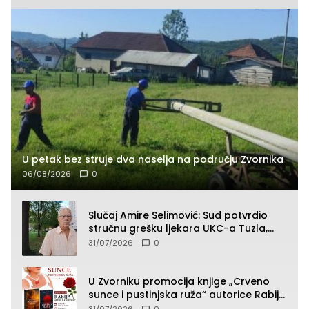
U petak bez struje dva naselja na području Zvornika
06/08/2026
0
Slučaj Amire Selimović: Sud potvrdio
stručnu grešku ljekara UKC-a Tuzla,
presudan dokaz ostala obdukcija
31/07/2026
0
U Zvorniku promocija knjige „Crveno
sunce i pustinjska ruža“ autorice Rabije
Avdić-Hamidović
31/07/2026
0