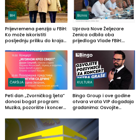
BiH
Biznis
Prijevremena penzija u FBiH:
Uprava Nove Željezare
Ko može iskoristiti
Zenica odbila oba
posljednju priliku do kraja
prijedloga Vlade FBiH:
2026. godine
Ustrajni da je stečaj jedino
rješenje
ČARŠIJA
KULTURA
Peti dan „Zvorničkog ljeta“
Bingo Group i ove godine
donosi bogat program:
otvara vrata VIP događaja
Muzika, pozorište i koncert
građanima: Osvojite
Stoje
ulaznice za koncert Petra
Graše