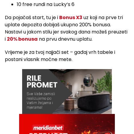
10 free rundi na Lucky’s 6
Da pojačaš start, tu je i
Bonus X3
uz koji na prve tri
uplate depozita dobijaš ukupno 200% bonusa.
Nastavi u jakom stilu jer svakog dana možeš preuzeti
i
20% bonusa
na prvu dnevnu uplatu.
Vrijeme je za tvoj najjači set – gađaj vrh tabele i
postani vlasnik moćne mete.