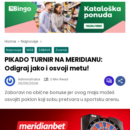
Home
Najnovije
Najnovije
WEB
ZABAVA
Zvornik
PIKADO TURNIR NA MERIDIANU:
Odigraj jako i osvoji metu!
Administrator
2 Min Read
26/05/2026
Zaboravi na obične bonuse jer ovog maja možeš
osvojiti poklon koji sobu pretvara u sportsku arenu.