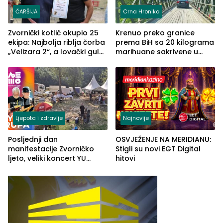
ČARŠIJA
Crna Hronika
Zvornički kotlić okupio 25
Krenuo preko granice
ekipa: Najbolja riblja čorba
prema BiH sa 20 kilograma
„Velizara 2“, a lovački gulaš
marihuane sakrivene u
„Red i Zaprska“ (FOTO)
automobilu
Ljepota i zdravlje
Najnovije
Posljednji dan
OSVJEŽENJE NA MERIDIANU:
manifestacije Zvorničko
Stigli su novi EGT Digital
ljeto, veliki koncert YU
hitovi
grupe zatvara program
ove godine