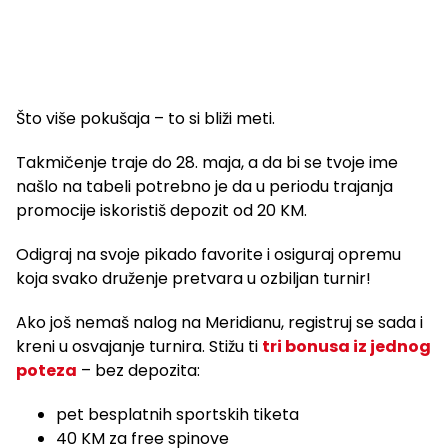
Što više pokušaja – to si bliži meti.
Takmičenje traje do 28. maja, a da bi se tvoje ime
našlo na tabeli potrebno je da u periodu trajanja
promocije iskoristiš depozit od 20 KM.
Odigraj na svoje pikado favorite i osiguraj opremu
koja svako druženje pretvara u ozbiljan turnir!
Ako još nemaš nalog na Meridianu, registruj se sada i
kreni u osvajanje turnira. Stižu ti
tri bonusa iz jednog
poteza
– bez depozita:
pet besplatnih sportskih tiketa
40 KM za free spinove