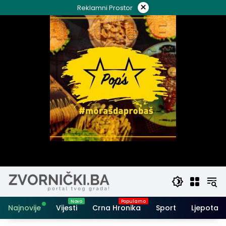
Skip
×
Reklamni Prostor
to
content
Najnovije
Vijesti
Crna Hronika
Sport
Ljepota i 