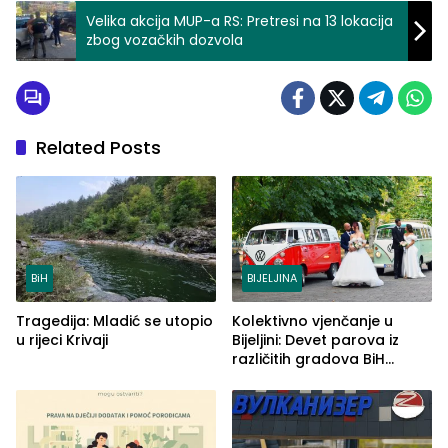
Velika akcija MUP-a RS: Pretresi na 13 lokacija
zbog vozačkih dozvola
Related Posts
BiH
BIJELJINA
Tragedija: Mladić se utopio
Kolektivno vjenčanje u
u rijeci Krivaji
Bijeljini: Devet parova iz
različitih gradova BiH
izgovorilo sudbonosno da