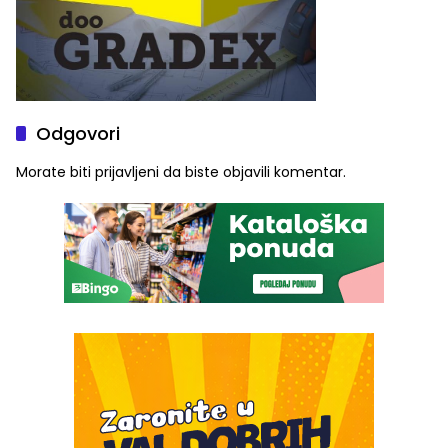
Odgovori
Morate biti
prijavljeni
da biste objavili komentar.