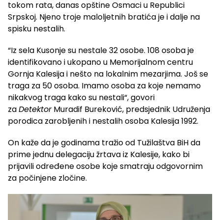
tokom rata, danas opštine Osmaci u Republici
Srpskoj. Njeno troje maloljetnih bratića je i dalje na
spisku nestalih.
“Iz sela Kusonje su nestale 32 osobe. 108 osoba je
identifikovano i ukopano u Memorijalnom centru
Gornja Kalesija i nešto na lokalnim mezarjima. Još se
traga za 50 osoba. Imamo osoba za koje nemamo
nikakvog traga kako su nestali“, govori
za
Detektor
Muradif Bureković, predsjednik Udruženja
porodica zarobljenih i nestalih osoba Kalesija 1992.
On kaže da je godinama tražio od Tužilaštva BiH da
prime jednu delegaciju žrtava iz Kalesije, kako bi
prijavili određene osobe koje smatraju odgovornim
za počinjene zločine.