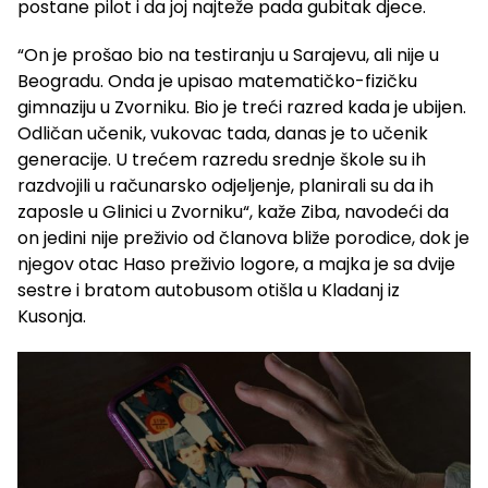
postane pilot i da joj najteže pada gubitak djece.
“On je prošao bio na testiranju u Sarajevu, ali nije u
Beogradu. Onda je upisao matematičko-fizičku
gimnaziju u Zvorniku. Bio je treći razred kada je ubijen.
Odličan učenik, vukovac tada, danas je to učenik
generacije. U trećem razredu srednje škole su ih
razdvojili u računarsko odjeljenje, planirali su da ih
zaposle u Glinici u Zvorniku“, kaže Ziba, navodeći da
on jedini nije preživio od članova bliže porodice, dok je
njegov otac Haso preživio logore, a majka je sa dvije
sestre i bratom autobusom otišla u Kladanj iz
Kusonja.