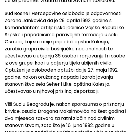
će se predmet vratiti u rad državnom tužilaštvu.
Sud Bosne i Hercegovine oslobodio je odgovornosti
Zorana Jankovića da je 29. aprila 1992. godine s
komandantom artiljerijske jedinice Vojske Republike
Srpske i pripadnicima paravojnih formacija u selu
Osmaci, koji su ranije pripadali opštini Kalesija,
zarobio grupu civila bošnjačke nacionalnosti te
učestvovao u ubijanju 36 osoba i ranjavanju tri osobe
iz ove grupe, kao i u paljenju tijela ubijenih civila.
Optuženi je oslobođen optužbi da je 27. maja 1992.
godine, nakon oružanog napada i zarobljavanja
stanovništva sela Šeher i Like, opština Kalesija,
učestvovao u njihovoj prisilnoj deportaciji.
Viši Sud u Beogradu je, nakon sporazuma o priznanju
krivice, osudio Dragana Maksimovića na šest godina i
dva mjeseca zatvora za ratni zločin nad civilnim
stanovništvom, zato što je 16. juna 1992. godine u