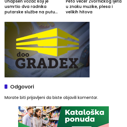
Uhapšen vozač koji je
Peto večer Zvorničkog ljeta
usmrtio dva radnika
u znaku muzike, plesa i
putarske službe na putu
velikih hitova
od Loznice prema Šapcu
(FOTO)
Odgovori
Morate biti
prijavljeni
da biste objavili komentar.