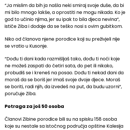
“Ja mislim da bih ja našla neki smiraj svoje duše, da bi
mi bilo mnogo lakše, a oprostiti ne mogu nikada. Ko je
god to učinio njima, jer su ipak to bila djeca nevina“,
ističe Ziba i dodaje da se teško nosi s ovim gubitkom.
Niko od članova njene porodice koji su preživjeli nije
se vratio u Kusonje.
“Dođu ti dani kada razmišljaš tako, dođu ti noći koje
ne možeš zaspati do četiri sata, do pet ili nikako,
probudiš se i kreneš na posao. Dođu ti nekad dani da
moraš da se boriš jer imaš svoje dvoje djece. Moraš
se boriti, radi njih, da izvedeš na put, da budu uzorni“,
poručuje Ziba.
Potraga za još 50 osoba
Članovi Zibine porodice bili su na spisku 158 osoba
koje su nestale sa istočnog područja opštine Kalesija