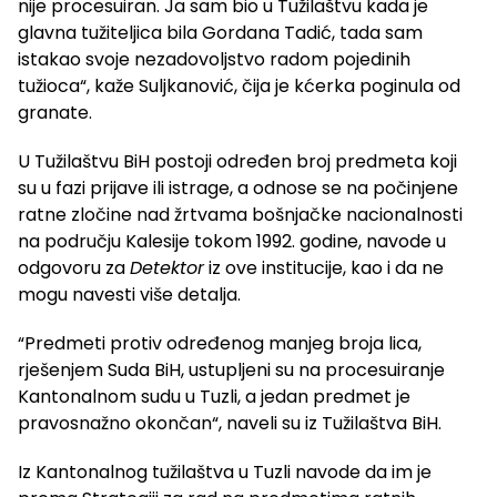
nije procesuiran. Ja sam bio u Tužilaštvu kada je
glavna tužiteljica bila Gordana Tadić, tada sam
istakao svoje nezadovoljstvo radom pojedinih
tužioca“, kaže Suljkanović, čija je kćerka poginula od
granate.
U Tužilaštvu BiH postoji određen broj predmeta koji
su u fazi prijave ili istrage, a odnose se na počinjene
ratne zločine nad žrtvama bošnjačke nacionalnosti
na području Kalesije tokom 1992. godine, navode u
odgovoru za
Detektor
iz ove institucije, kao i da ne
mogu navesti više detalja.
“Predmeti protiv određenog manjeg broja lica,
rješenjem Suda BiH, ustupljeni su na procesuiranje
Kantonalnom sudu u Tuzli, a jedan predmet je
pravosnažno okončan“, naveli su iz Tužilaštva BiH.
Iz Kantonalnog tužilaštva u Tuzli navode da im je