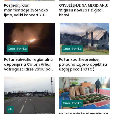
Posljednji dan
OSVJEŽENJE NA MERIDIANU:
manifestacije Zvorničko
Stigli su novi EGT Digital
ljeto, veliki koncert YU
hitovi
grupe zatvara program
ove godine
Crna Hronika
Crna Hronika
Požar zahvatio regionalnu
Požar kod Srebrenice,
deponiju na Crnom Vrhu,
potpuno izgorio objekt za
vatrogasci drže vatru pod
uzgoj pilića (FOTO)
kontrolom (FOTO)
Crna Hronika
BiH