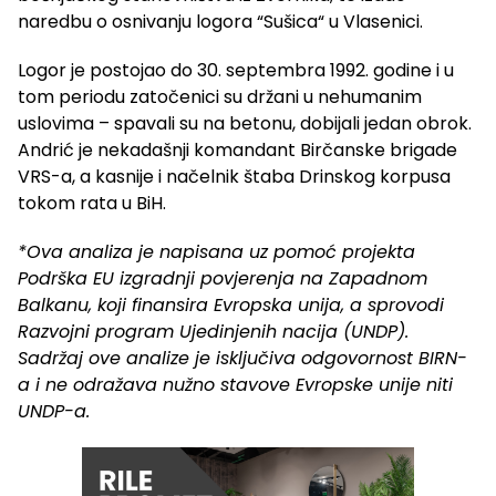
naredbu o osnivanju logora “Sušica“ u Vlasenici.
Logor je postojao do 30. septembra 1992. godine i u
tom periodu zatočenici su držani u nehumanim
uslovima – spavali su na betonu, dobijali jedan obrok.
Andrić je nekadašnji komandant Birčanske brigade
VRS-a, a kasnije i načelnik štaba Drinskog korpusa
tokom rata u BiH.
*Ova analiza je napisana uz pomoć projekta
Podrška EU izgradnji povjerenja na Zapadnom
Balkanu, koji finansira Evropska unija, a sprovodi
Razvojni program Ujedinjenih nacija (UNDP).
Sadržaj ove analize je isključiva odgovornost BIRN-
a i ne odražava nužno stavove Evropske unije niti
UNDP-a.