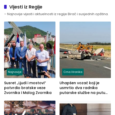
Vijesti iz Regije
– Najnovije vijesti i aktuelnosti iz regije Birač i susjednih opština.
Najnovije
Crna Hronika
Susret „Ljudi i mostovi“
Uhapšen vozač koji je
potvrdio bratske veze
usmrtio dva radnika
Zvornika i Malog Zvornika
putarske službe na putu
od Loznice prema Šapcu
(FOTO)