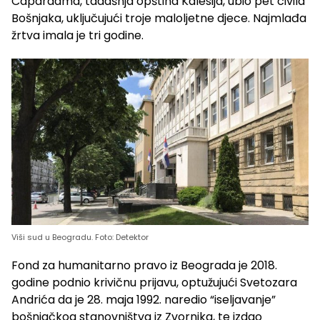
Capardama, tadašnja opština Kalesija, ubio pet civila
Bošnjaka, uključujući troje maloljetne djece. Najmlađa
žrtva imala je tri godine.
Viši sud u Beogradu. Foto: Detektor
Fond za humanitarno pravo iz Beograda je 2018.
godine podnio krivičnu prijavu, optužujući Svetozara
Andrića da je 28. maja 1992. naredio “iseljavanje”
bošnjačkog stanovništva iz Zvornika, te izdao