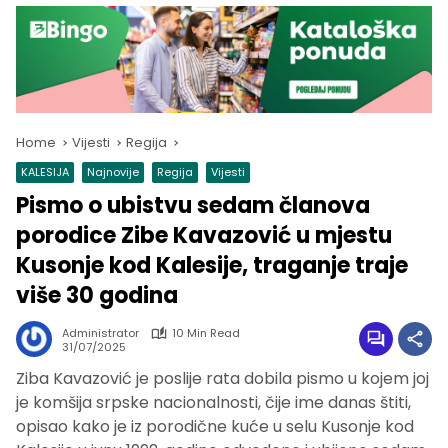
Home
Vijesti
Regija
KALESIJA
Najnovije
Regija
Vijesti
Pismo o ubistvu sedam članova
porodice Zibe Kavazović u mjestu
Kusonje kod Kalesije, traganje traje
više 30 godina
Administrator
10 Min Read
31/07/2025
Ziba Kavazović je poslije rata dobila pismo u kojem joj
je komšija srpske nacionalnosti, čije ime danas štiti,
opisao kako je iz porodične kuće u selu Kusonje kod