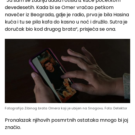
“Ja sam se zadnja udala i otišla iz kuće početkom
devedesetih. Kada bi se Omer vraćao petkom
navečer iz Beograda, gdje je radio, prva je bila Hasina
kuća i tu se pila kafa do kasno u noć i družilo. Sutra je
doručak bio kod drugog brata“, prisjeća se ona.
Fotografija Zibinog brata Omera koji je ubijen na Snagovu. Foto: Detektor
Pronalazak njihovih posmrtnih ostataka mnogo bi joj
značio.