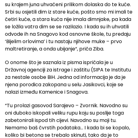
su krajem juna uhvaćeni prilikom dolaska do te kuće.
Srbi su osjetili dim iz stare kuće, pošto smo mi imali te
četiri kuće, a stara kuća nije imala dimnjake, pa kada
se ložila vatra dim se se razilazio. I kada su ih uhvatili
odvode ih na Snagovo kod osnovne škole, tu predaju
‘Bijelim orlovima’ i tu nastaju njihove muke – prvo
maltretiranje, a onda ubijanje“, priča Ziba.
O onome što je saznala iz pisma ispričala je u
Državnoj agenciji za istrage i zaštitu (SIPA te Institutu
za nestale osobe BiH. Jedna od informacija je da je
njena porodica zakopana u selu Jasikovci, koje se
nalazi između Kamenice i Snagova.
“Tu prolazi gasovod Sarajevo – Zvornik. Navodno su
oni duboko iskopali veliku rupu koju su poslije toga
zabetonirali ispod tih cijevi. Navodno su moji tu.
Nemamo baš čvrstih podataka… I kada bi se kopalo,
koliko bi betona se trebalo skinuti, tako da je to