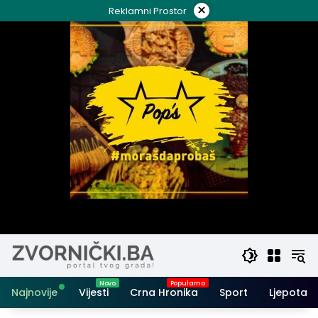
Skip
×
Reklamni Prostor
to
content
Najnovije
Vijesti
Crna Hronika
Sport
Ljepota i 