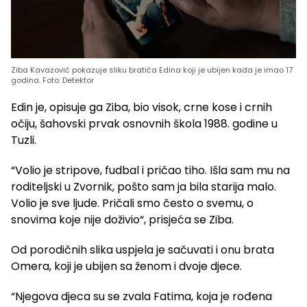
Ziba Kavazović pokazuje sliku bratića Edina koji je ubijen kada je imao 17
godina. Foto: Detektor
Edin je, opisuje ga Ziba, bio visok, crne kose i crnih
očiju, šahovski prvak osnovnih škola 1988. godine u
Tuzli.
“Volio je stripove, fudbal i pričao tiho. Išla sam mu na
roditeljski u Zvornik, pošto sam ja bila starija malo.
Volio je sve ljude. Pričali smo često o svemu, o
snovima koje nije doživio“, prisjeća se Ziba.
Od porodičnih slika uspjela je sačuvati i onu brata
Omera, koji je ubijen sa ženom i dvoje djece.
“Njegova djeca su se zvala Fatima, koja je rođena