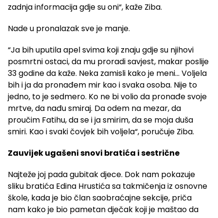
zadnja informacija gdje su oni“, kaže Ziba.
Nade u pronalazak sve je manje.
“Ja bih uputila apel svima koji znaju gdje su njihovi
posmrtni ostaci, da mu proradi savjest, makar poslije
33 godine da kaže. Neka zamisli kako je meni… Voljela
bih i ja da pronađem mir kao i svaka osoba. Nije to
jedno, to je sedmero. Ko ne bi volio da pronađe svoje
mrtve, da nađu smiraj. Da odem na mezar, da
proučim Fatihu, da se i ja smirim, da se moja duša
smiri. Kao i svaki čovjek bih voljela“, poručuje Ziba.
Zauvijek ugašeni snovi bratića i sestrične
Najteže joj pada gubitak djece. Dok nam pokazuje
sliku bratića Edina Hrustića sa takmičenja iz osnovne
škole, kada je bio član saobraćajne sekcije, priča
nam kako je bio pametan dječak koji je maštao da