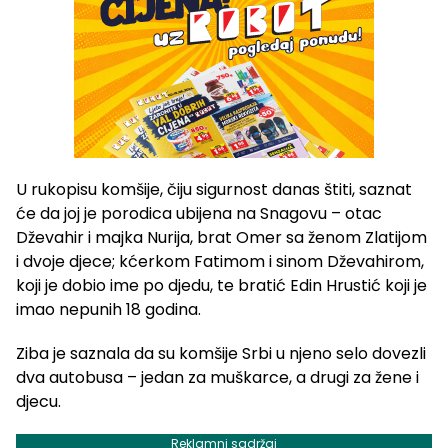
U rukopisu komšije, čiju sigurnost danas štiti, saznat
će da joj je porodica ubijena na Snagovu – otac
Dževahir i majka Nurija, brat Omer sa ženom Zlatijom
i dvoje djece; kćerkom Fatimom i sinom Dževahirom,
koji je dobio ime po djedu, te bratić Edin Hrustić koji je
imao nepunih 18 godina.
Ziba je saznala da su komšije Srbi u njeno selo dovezli
dva autobusa – jedan za muškarce, a drugi za žene i
djecu.
Reklamni sadržaj