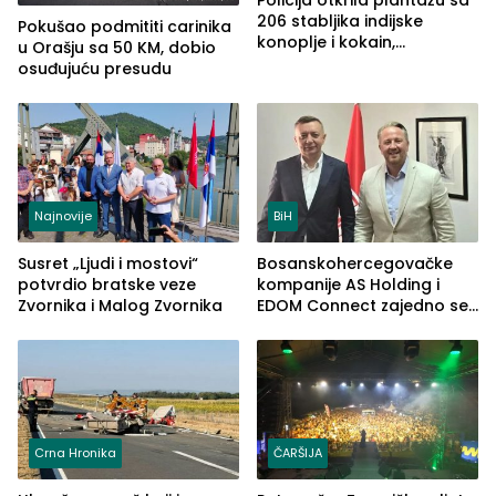
Policija otkrila plantažu sa
206 stabljika indijske
Pokušao podmititi carinika
konoplje i kokain,
u Orašju sa 50 KM, dobio
uhapšena jedna osoba
osuđujuću presudu
(FOTO)
Najnovije
BiH
Susret „Ljudi i mostovi“
Bosanskohercegovačke
potvrdio bratske veze
kompanije AS Holding i
Zvornika i Malog Zvornika
EDOM Connect zajedno se
šire na tržište Maroka
Crna Hronika
ČARŠIJA