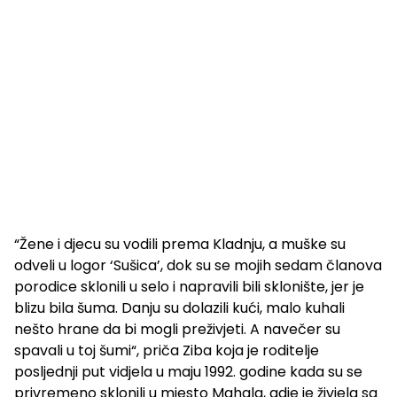
“Žene i djecu su vodili prema Kladnju, a muške su
odveli u logor ‘Sušica’, dok su se mojih sedam članova
porodice sklonili u selo i napravili bili sklonište, jer je
blizu bila šuma. Danju su dolazili kući, malo kuhali
nešto hrane da bi mogli preživjeti. A navečer su
spavali u toj šumi“, priča Ziba koja je roditelje
posljednji put vidjela u maju 1992. godine kada su se
privremeno sklonili u mjesto Mahala, gdje je živjela sa