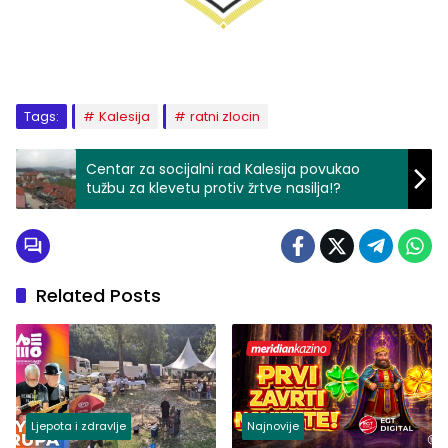
Tags:
Kalesija
ratni zlocin
Centar za socijalni rad Kalesija povukao
tužbu za klevetu protiv žrtve nasilja!?
Related Posts
Ljepota i zdravlje
Najnovije