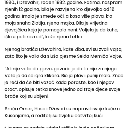
1980., i Dževahir, rođen 1982. godine. Fatima, naspram
njenih 12 godina, bila je razvijena k’o djevojka od 18
godina. Imala je smeđe oči, a kosa više plava, k’o
moja snaha Zlatija, njena majka. Bila je vrijedna
djevojčica koja je pomagala neni. Voljela je da kuha,
išla u peti razred“, kaže njena tetka.
Njenog bratića Dževahira, kaže Ziba, svi su zvali Vajta,
zato što je volio da sluša pjesme Seida Memića Vajte.
“Ali nije volio da pjeva, govorio je da to nije za njega.
Volio je da se igra klikera. Bio ja plav i puniji malo. Znao
je reći da će biti vozač kada poraste, kao i njegov
otac“, opisuje tetka snove jedno od troje djece svoje
braće koji su ubijeni.
Braća Omer, Haso i Dževad su napravili svoje kuće u
Kusonjama, a roditelji su živjeli u četvrtoj kući.