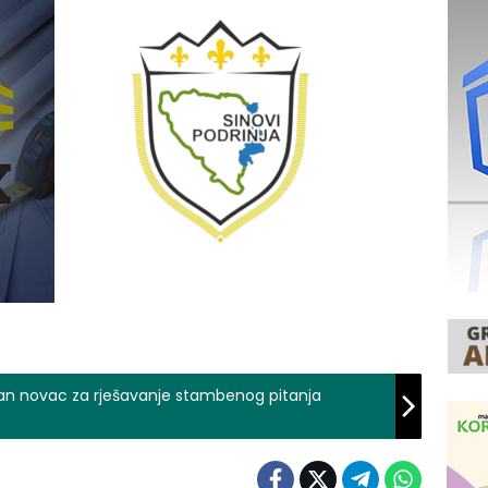
ban novac za rješavanje stambenog pitanja