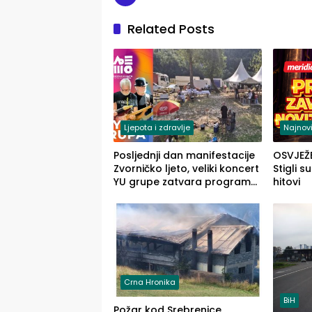
Related Posts
Ljepota i zdravlje
Najnovi
Posljednji dan manifestacije
OSVJEŽ
Zvorničko ljeto, veliki koncert
Stigli s
YU grupe zatvara program
hitovi
ove godine
Crna Hronika
BiH
Požar kod Srebrenice,