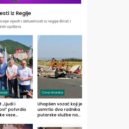
jesti iz Regije
vije vijesti i aktuelnosti iz regije Birač i
nih opština.
ovije
Crna Hronika
 „Ljudi i
Uhapšen vozač koji je
vi“ potvrdio
usmrtio dva radnika
ke veze
putarske službe na
ika i Malog
putu od Loznice
ika
prema Šapcu