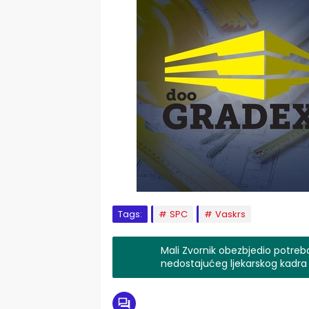
Tags:
SPC
Vaskrs
Mali Zvornik obezbjedio potre
nedostajućeg ljekarskog kadra