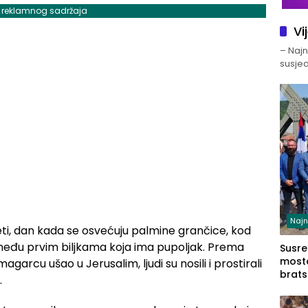
j reklamnog sadržaja
Vi
– Najno
susjed
Najn
ijeti, dan kada se osvećuju palmine grančice, kod
 među prvim biljkama koja ima pupoljak. Prema
Susret
mosto
agarcu ušao u Jerusalim, ljudi su nosili i prostirali
brats
.
Zvorn
Zvorn