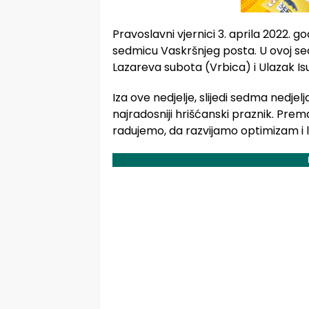
Pravoslavni vjernici 3. aprila 2022. 
sedmicu Vaskršnjeg posta. U ovoj sedm
Lazareva subota (Vrbica) i Ulazak Isu
Iza ove nedjelje, slijedi sedma nedjel
najradosniji hrišćanski praznik. Prema
radujemo, da razvijamo optimizam i l