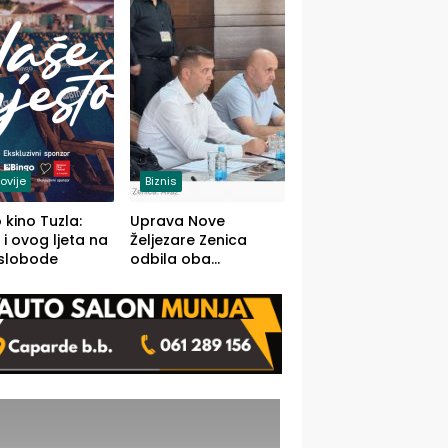
(FOTO)
ovije
Biznis
 kino Tuzla:
Uprava Nove
 i ovog ljeta na
Željezare Zenica
 slobode
odbila oba
prijedloga Vlade
FBiH: Ustrajni da je
stečaj jedino rješenje