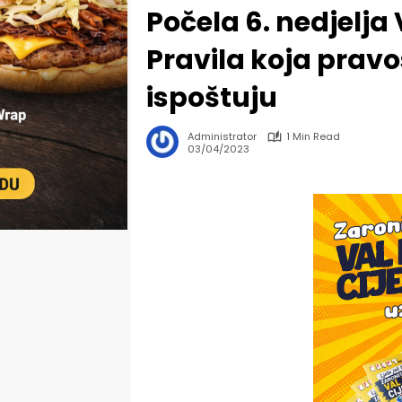
Počela 6. nedjelja
Pravila koja pravo
ispoštuju
Administrator
1 Min Read
03/04/2023