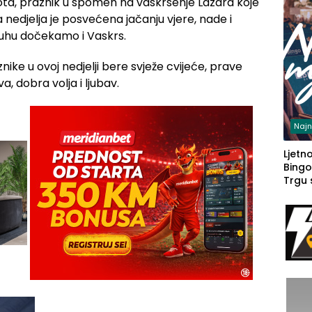
ota, praznik u spomen na vaskrsenje Lazara koje
 nedjelja je posvećena jačanju vjere, nade i
duhu dočekamo i Vaskrs.
nike u ovoj nedjelji bere svježe cvijeće, prave
va, dobra volja i ljubav.
Najn
Ljetno
Bingo
Trgu