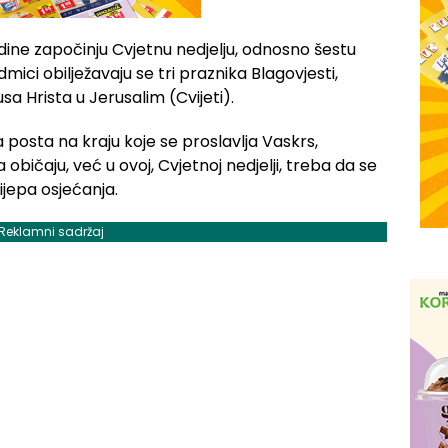
godine započinju Cvjetnu nedjelju, odnosno šestu
ici obilježavaju se tri praznika Blagovjesti,
sa Hrista u Jerusalim (Cvijeti).
ja posta na kraju koje se proslavlja Vaskrs,
 običaju, već u ovoj, Cvjetnoj nedjelji, treba da se
ijepa osjećanja.
Reklamni sadržaj