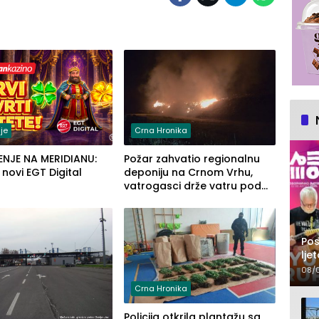
je
Crna Hronika
ENJE NA MERIDIANU:
Požar zahvatio regionalnu
u novi EGT Digital
deponiju na Crnom Vrhu,
vatrogasci drže vatru pod
kontrolom (FOTO)
Pos
lje
pr
08/
Crna Hronika
Policija otkrila plantažu sa