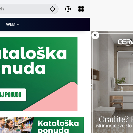
WEB
×