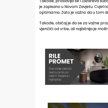
Takođe, proslavlja se i Lazareva sub
je zapisano u Novom Zavjetu. Cvjetna
optimizma. Zato je važno da u tom 
Takođe, običaj je da se za važne praz
vjenčići od vrbe, ali najbitnija je molit