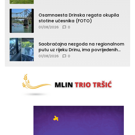
Osamnaesta Drinska regata okupila
stotine učesnika (FOTO)
01/08/2026
0
Saobraćajna nezgoda na regionalnom
putu uz rijeku Drinu, ima povrijeđenih
lica (FOTO)
01/08/2026
0