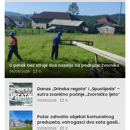
U petak bez struje dva naselja na području Zvornika
06/08/2026
0
Danas „Drinska regata“ i „Spustijada“ –
sutra zvanično počinje „Zvorničko ljeto“
01/08/2026
0
Požar zahvatio objekat komunalnog
preduzeća, vatrogasci dva sata gasili
vatru (FOTO)
01/08/2026
0