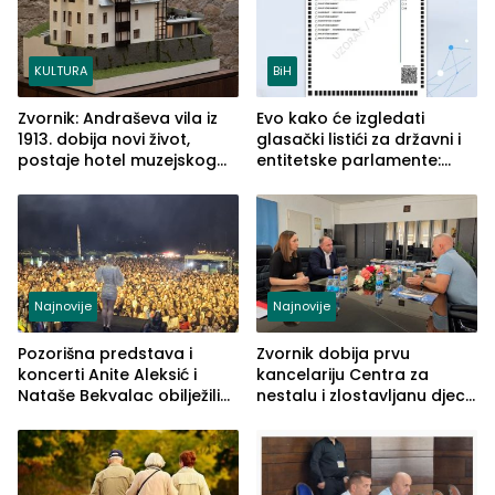
KULTURA
BiH
Zvornik: Andraševa vila iz
Evo kako će izgledati
1913. dobija novi život,
glasački listići za državni i
postaje hotel muzejskog
entitetske parlamente:
tipa
Najveće izmjene biće
vidljive na njima
Najnovije
Najnovije
Pozorišna predstava i
Zvornik dobija prvu
koncerti Anite Aleksić i
kancelariju Centra za
Nataše Bekvalac obilježili
nestalu i zlostavljanu djecu
četvrto veče Zvorničkog
u RS-u
ljeta (FOTO)