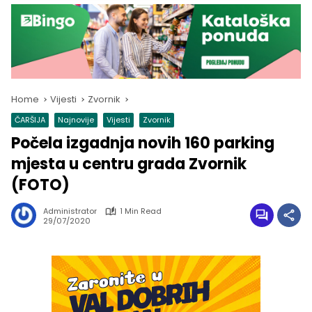
Home
Vijesti
Zvornik
ČARŠIJA
Najnovije
Vijesti
Zvornik
Počela izgadnja novih 160 parking
mjesta u centru grada Zvornik
(FOTO)
Administrator
1 Min Read
29/07/2020