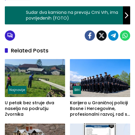
Sudar dva kamiona na prevoju Crni Vrh, ima
povrijeđenih (FOTO)
Related Posts
Najnovije
BiH
U petak bez struje dva
Karijera u Graničnoj policiji
naselja na području
Bosne i Hercegovine,
Zvornika
profesionalni razvoj, rad sa
savremenom opremom i
služba građanima