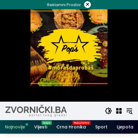
Skip
×
Reklamni Prostor
to
content
Najnovije
Vijesti
Crna Hronika
Sport
Ljepota i 