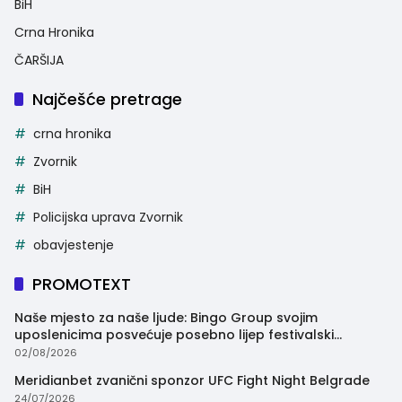
BiH
Crna Hronika
ČARŠIJA
Najčešće pretrage
crna hronika
Zvornik
BiH
Policijska uprava Zvornik
obavjestenje
PROMOTEXT
Naše mjesto za naše ljude: Bingo Group svojim
uposlenicima posvećuje posebno lijep festivalski
trenutak
02/08/2026
Meridianbet zvanični sponzor UFC Fight Night Belgrade
24/07/2026