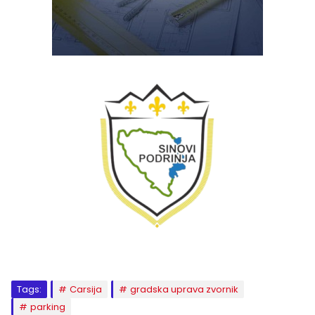
Tags:
Carsija
gradska uprava zvornik
parking