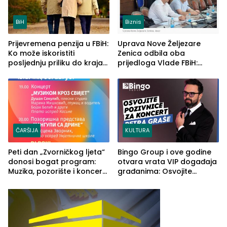
BiH
Biznis
Prijevremena penzija u FBiH:
Uprava Nove Željezare
Ko može iskoristiti
Zenica odbila oba
posljednju priliku do kraja
prijedloga Vlade FBiH:
2026. godine
Ustrajni da je stečaj jedino
rješenje
ČARŠIJA
KULTURA
Peti dan „Zvorničkog ljeta“
Bingo Group i ove godine
donosi bogat program:
otvara vrata VIP događaja
Muzika, pozorište i koncert
građanima: Osvojite
Stoje
ulaznice za koncert Petra
Graše