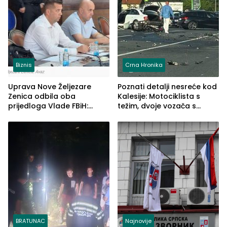
Biznis
Crna Hronika
Uprava Nove Željezare
Poznati detalji nesreće kod
Zenica odbila oba
Kalesije: Motociklista s
prijedloga Vlade FBiH:
težim, dvoje vozača s
Ustrajni da je stečaj jedino
lakšim povredama
rješenje
BRATUNAC
Najnovije