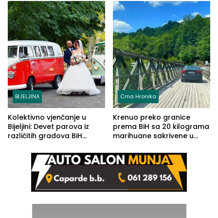
BIJELJINA
Crna Hronika
Kolektivno vjenčanje u
Krenuo preko granice
Bijeljini: Devet parova iz
prema BiH sa 20 kilograma
različitih gradova BiH
marihuane sakrivene u
izgovorilo sudbonosno da
automobilu