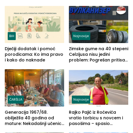
izgovorilo sudbonosno da
BiH
Najnovije
Dječiji dodatak i pomoć
Zimske gume na 40 stepeni
porodicama: Ko ima pravo
Celzijusa nisu jedini
i kako do naknade
problem: Pogrešan pritisak
može biti mnogo opasniji
ČARŠIJA
Najnovije
Generacija 1967/68.
Rajko Pajić iz Roćevića
obilježila 40 godina od
vratio torbicu s novcem i
mature: Nekadašnji učenici
pasošima – spasio
TŠC-a okupili se u Zvorniku
porodično ljetovanje u