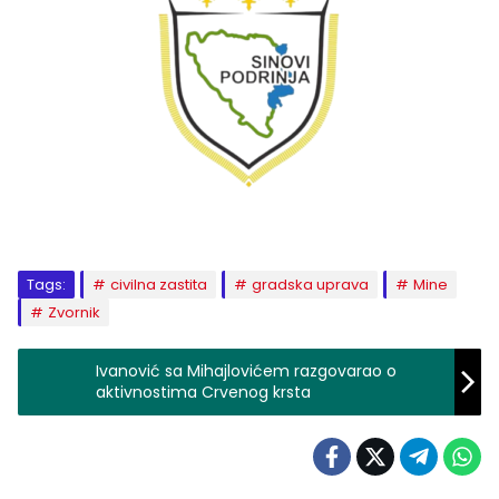
Tags:
civilna zastita
gradska uprava
Mine
Zvornik
Ivanović sa Mihajlovićem razgovarao o
aktivnostima Crvenog krsta