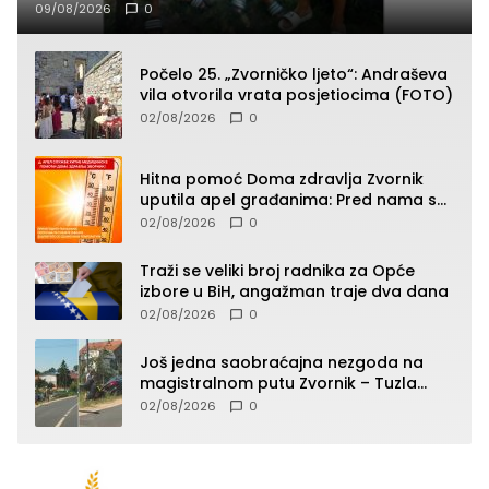
09/08/2026
0
Počelo 25. „Zvorničko ljeto“: Andraševa
vila otvorila vrata posjetiocima (FOTO)
02/08/2026
0
Hitna pomoć Doma zdravlja Zvornik
uputila apel građanima: Pred nama su
temperature do 40°C, oprez zbog
02/08/2026
0
toplotnog udara
Traži se veliki broj radnika za Opće
izbore u BiH, angažman traje dva dana
02/08/2026
0
Još jedna saobraćajna nezgoda na
magistralnom putu Zvornik – Tuzla
(FOTO)
02/08/2026
0