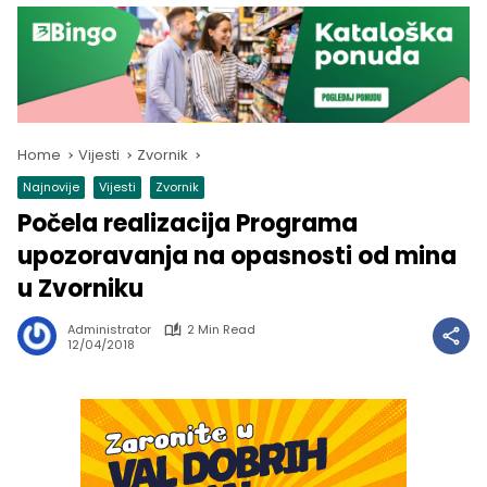
Home
Vijesti
Zvornik
Najnovije
Vijesti
Zvornik
Počela realizacija Programa
upozoravanja na opasnosti od mina
u Zvorniku
Administrator
2 Min Read
12/04/2018