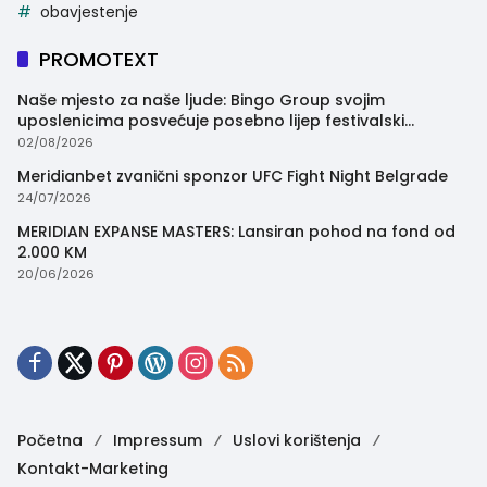
obavjestenje
PROMOTEXT
Naše mjesto za naše ljude: Bingo Group svojim
uposlenicima posvećuje posebno lijep festivalski
trenutak
02/08/2026
Meridianbet zvanični sponzor UFC Fight Night Belgrade
24/07/2026
MERIDIAN EXPANSE MASTERS: Lansiran pohod na fond od
2.000 KM
20/06/2026
Početna
Impressum
Uslovi korištenja
Kontakt-Marketing