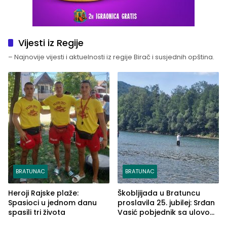
Vijesti iz Regije
– Najnovije vijesti i aktuelnosti iz regije Birač i susjednih opština.
BRATUNAC
BRATUNAC
Heroji Rajske plaže:
Škobljijada u Bratuncu
Spasioci u jednom danu
proslavila 25. jubilej: Srđan
spasili tri života
Vasić pobjednik sa ulovom
od 2.040 grama (FOTO)