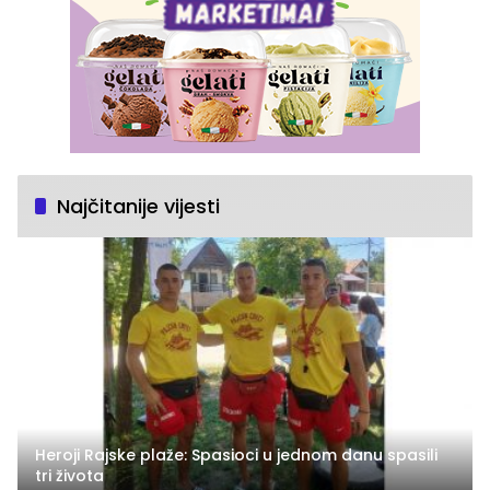
Najčitanije vijesti
Heroji Rajske plaže: Spasioci u jednom danu spasili
tri života