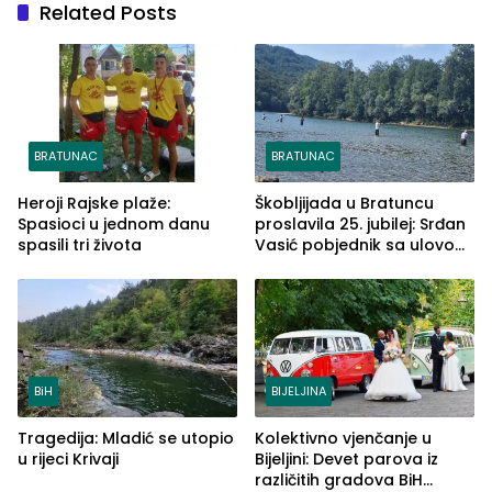
Related Posts
BRATUNAC
BRATUNAC
Heroji Rajske plaže:
Škobljijada u Bratuncu
Spasioci u jednom danu
proslavila 25. jubilej: Srđan
spasili tri života
Vasić pobjednik sa ulovom
od 2.040 grama (FOTO)
BiH
BIJELJINA
Tragedija: Mladić se utopio
Kolektivno vjenčanje u
u rijeci Krivaji
Bijeljini: Devet parova iz
različitih gradova BiH