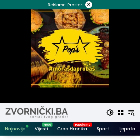
Skip
×
Reklamni Prostor
to
content
Najnovije
Vijesti
Crna Hronika
Sport
Ljepota i 