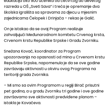
edukacija oko 900 učenika od četvrtog do devetog
razreda u OŠ „Sveti Sava“ i treća je opremanje dva
školska igrališta sa spravama za djecu u mjesnim
zajednicama Čelopek i Drinjača – rekao je Galić.
On je istakao da se ovaj Program realizuje
zahvaljujući Međunarodnom komitetu Crvenog krsta,
Crvenom krstu Republike Srpske i Gradu Zvorniku.
Snežana Kovač, koordinator za Program
upozoravanja na opasnosti od mina u Crvenom krstu
Republike Srpske, napomenula je da se ove godine
završavaju aktivnosti u okviru ovog Programa na
teritoriji grada Zvornika.
– Mi smo sa ovim Programom u regiji Birač prisutni
pet godina, a u gradu Zvorniku tri godine i ove godine
završavamo sve aktivnosti predviđene planom –
istakla je Kovačeva.