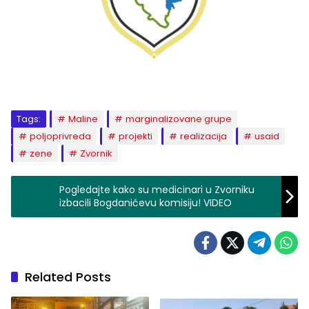
Tags:
Maline
marginalizovane grupe
poljoprivreda
projekti
realizacija
usaid
zene
Zvornik
Pogledajte kako su medicinari u Zvorniku
izbacili Bogdanićevu komisiju! VIDEO
Related Posts