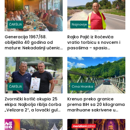
ČARŠIJA
Najnovije
Generacija 1967/68.
Rajko Pajić iz Roćevića
obilježila 40 godina od
vratio torbicu s novcem i
mature: Nekadašnji učenici
pasošima – spasio
TŠC-a okupili se u Zvorniku
porodično ljetovanje u
(FOTO)
Grčkoj
ČARŠIJA
Crna Hronika
Zvornički kotlić okupio 25
Krenuo preko granice
ekipa: Najbolja riblja čorba
prema BiH sa 20 kilograma
„Velizara 2“, a lovački gulaš
marihuane sakrivene u
„Red i Zaprska“ (FOTO)
automobilu