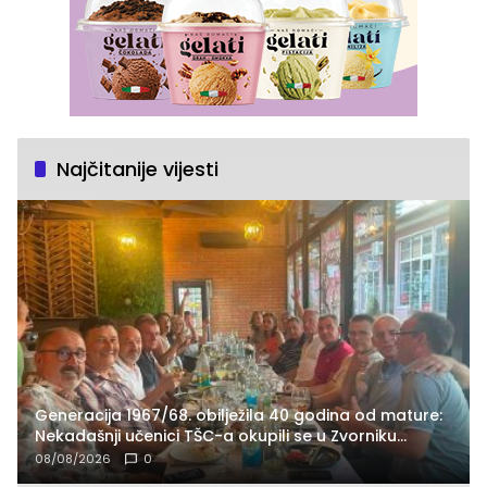
Najčitanije vijesti
Generacija 1967/68. obilježila 40 godina od mature:
Nekadašnji učenici TŠC-a okupili se u Zvorniku
(FOTO)
08/08/2026
0