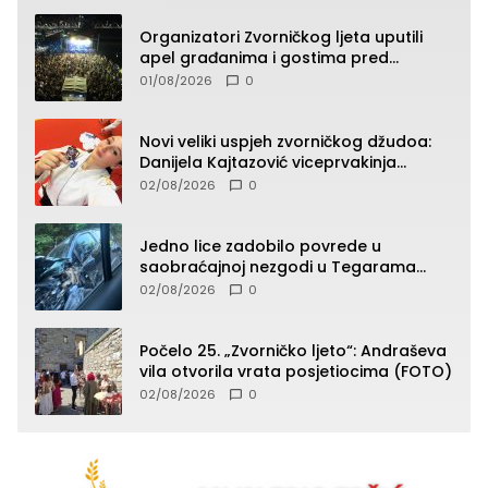
Organizatori Zvorničkog ljeta uputili
apel građanima i gostima pred
početak koncertnog programa
01/08/2026
0
Novi veliki uspjeh zvorničkog džudoa:
Danijela Kajtazović viceprvakinja
Balkana u seniorskoj konkurenciji
02/08/2026
0
Jedno lice zadobilo povrede u
saobraćajnoj nezgodi u Tegarama
(FOTO)
02/08/2026
0
Počelo 25. „Zvorničko ljeto“: Andraševa
vila otvorila vrata posjetiocima (FOTO)
02/08/2026
0