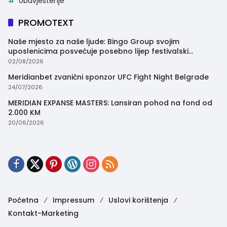
obavjestenje
PROMOTEXT
Naše mjesto za naše ljude: Bingo Group svojim
uposlenicima posvećuje posebno lijep festivalski
trenutak
02/08/2026
Meridianbet zvanični sponzor UFC Fight Night Belgrade
24/07/2026
MERIDIAN EXPANSE MASTERS: Lansiran pohod na fond od
2.000 KM
20/06/2026
Početna
Impressum
Uslovi korištenja
Kontakt-Marketing