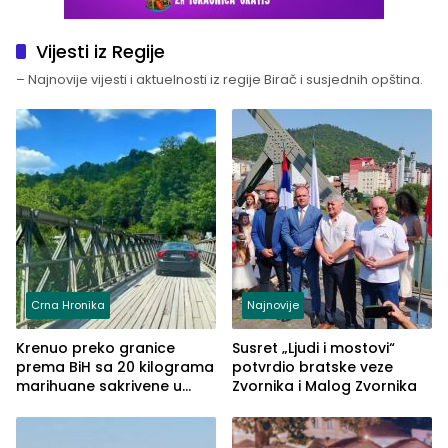
Vijesti iz Regije
– Najnovije vijesti i aktuelnosti iz regije Birač i susjednih opština.
Crna Hronika
Najnovije
Krenuo preko granice
Susret „Ljudi i mostovi“
prema BiH sa 20 kilograma
potvrdio bratske veze
marihuane sakrivene u
Zvornika i Malog Zvornika
automobilu