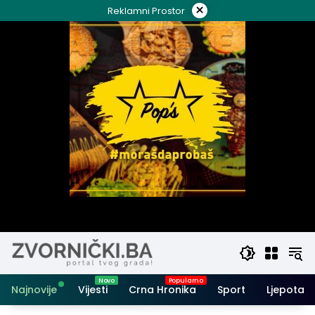
Skip
×
Reklamni Prostor
to
content
Najnovije
Vijesti
Crna Hronika
Sport
Ljepota i 