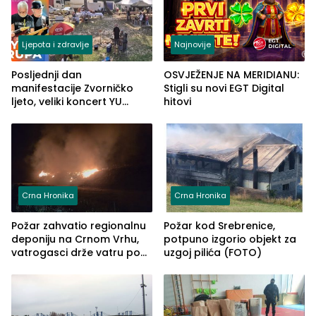
Ljepota i zdravlje
Najnovije
Posljednji dan
OSVJEŽENJE NA MERIDIANU:
manifestacije Zvorničko
Stigli su novi EGT Digital
ljeto, veliki koncert YU
hitovi
grupe zatvara program
ove godine
Crna Hronika
Crna Hronika
Požar zahvatio regionalnu
Požar kod Srebrenice,
deponiju na Crnom Vrhu,
potpuno izgorio objekt za
vatrogasci drže vatru pod
uzgoj pilića (FOTO)
kontrolom (FOTO)