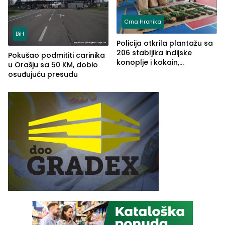
Crna Hronika
BiH
Policija otkrila plantažu sa
206 stabljika indijske
Pokušao podmititi carinika
konoplje i kokain,
u Orašju sa 50 KM, dobio
uhapšena jedna osoba
osuđujuću presudu
(FOTO)