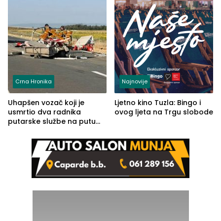
Crna Hronika
Najnovije
Uhapšen vozač koji je
Ljetno kino Tuzla: Bingo i
usmrtio dva radnika
ovog ljeta na Trgu slobode
putarske službe na putu
od Loznice prema Šapcu
(FOTO)