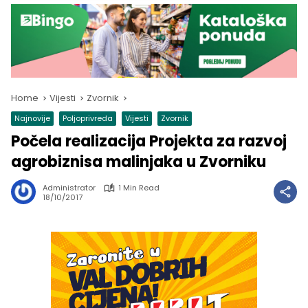
Home
Vijesti
Zvornik
Najnovije
Poljoprivreda
Vijesti
Zvornik
Počela realizacija Projekta za razvoj
agrobiznisa malinjaka u Zvorniku
Administrator
1 Min Read
18/10/2017