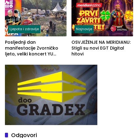
Ljepota i zdravlje
Najnovije
Posljednji dan
OSVJEŽENJE NA MERIDIANU:
manifestacije Zvorničko
Stigli su novi EGT Digital
ljeto, veliki koncert YU
hitovi
grupe zatvara program
ove godine
Odgovori