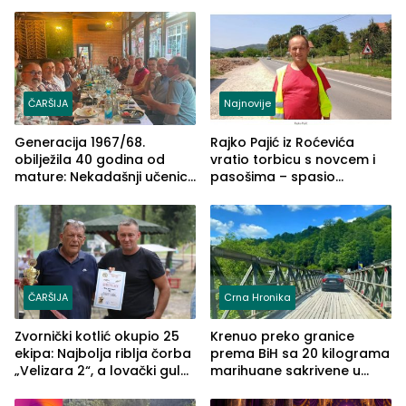
može biti mnogo opasniji
ČARŠIJA
Najnovije
Generacija 1967/68.
Rajko Pajić iz Roćevića
obilježila 40 godina od
vratio torbicu s novcem i
mature: Nekadašnji učenici
pasošima – spasio
TŠC-a okupili se u Zvorniku
porodično ljetovanje u
(FOTO)
Grčkoj
ČARŠIJA
Crna Hronika
Zvornički kotlić okupio 25
Krenuo preko granice
ekipa: Najbolja riblja čorba
prema BiH sa 20 kilograma
„Velizara 2“, a lovački gulaš
marihuane sakrivene u
„Red i Zaprska“ (FOTO)
automobilu