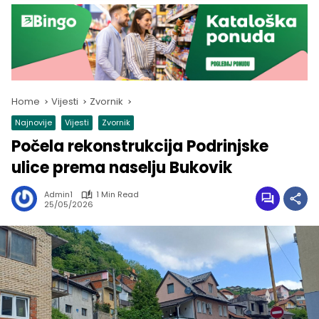
Home
Vijesti
Zvornik
Najnovije
Vijesti
Zvornik
Počela rekonstrukcija Podrinjske
ulice prema naselju Bukovik
Admin1
1 Min Read
25/05/2026