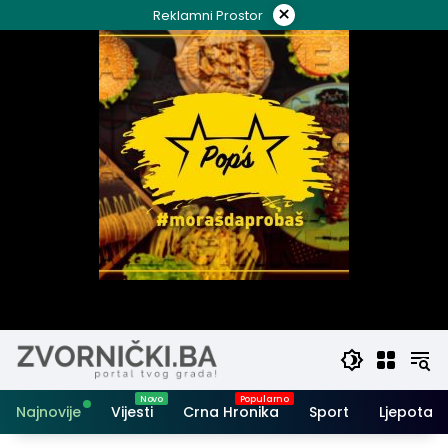
Skip
×
Reklamni Prostor
to
content
Najnovije
Vijesti
Crna Hronika
Sport
Ljepota i 