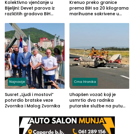
Kolektivno vjenčanje u
Krenuo preko granice
Bijeljini: Devet parova iz
prema BiH sa 20 kilograma
različitih gradova BiH
marihuane sakrivene u
izgovorilo sudbonosno da
automobilu
Najnovije
Crna Hronika
Susret „Ljudi i mostovi“
Uhapšen vozač koji je
potvrdio bratske veze
usmrtio dva radnika
Zvornika i Malog Zvornika
putarske službe na putu
od Loznice prema Šapcu
(FOTO)