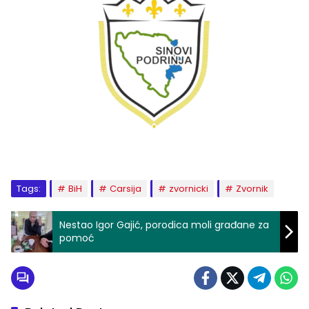
Tags:
BiH
Carsija
zvornicki
Zvornik
Nestao Igor Gajić, porodica moli građane za
pomoć