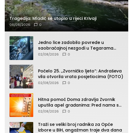
Tragedija: Mladić se utopio u rijeci Krivaji
08/08/2026
0
Jedno lice zadobilo povrede u
saobraćajnoj nezgodi u Tegarama
(FOTO)
02/08/2026
0
Počelo 25. „Zvorničko ljeto“: Andraševa
vila otvorila vrata posjetiocima (FOTO)
02/08/2026
0
Hitna pomoć Doma zdravlja Zvornik
uputila apel građanima: Pred nama su
temperature do 40°C, oprez zbog
02/08/2026
0
toplotnog udara
Traži se veliki broj radnika za Opće
izbore u BiH, angažman traje dva dana