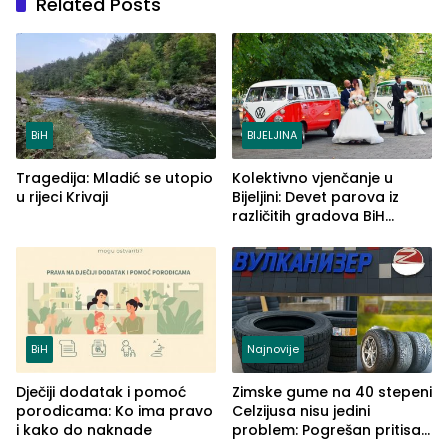
Related Posts
BiH
BIJELJINA
Tragedija: Mladić se utopio
Kolektivno vjenčanje u
u rijeci Krivaji
Bijeljini: Devet parova iz
različitih gradova BiH
izgovorilo sudbonosno da
BiH
Najnovije
Dječiji dodatak i pomoć
Zimske gume na 40 stepeni
porodicama: Ko ima pravo
Celzijusa nisu jedini
i kako do naknade
problem: Pogrešan pritisak