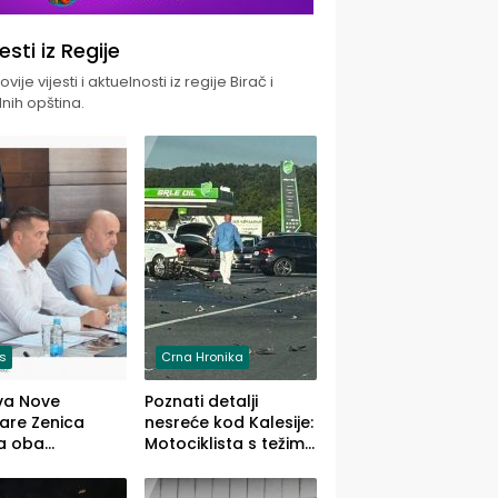
jesti iz Regije
vije vijesti i aktuelnosti iz regije Birač i
nih opština.
is
Crna Hronika
va Nove
Poznati detalji
zare Zenica
nesreće kod Kalesije:
a oba
Motociklista s težim,
dloga Vlade
dvoje vozača s
Ustrajni da je
lakšim povredama