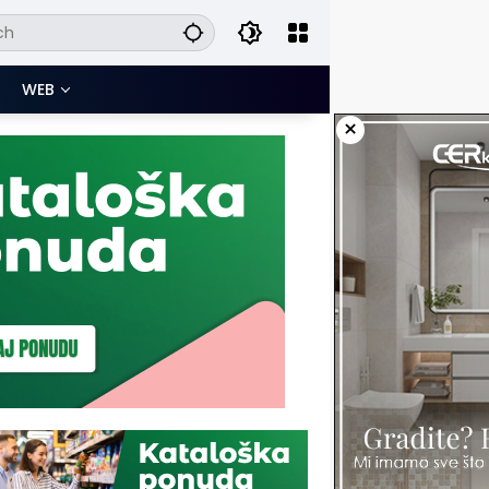
WEB
×