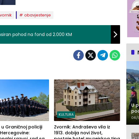
vornik
obavjestenje
nsiran pohod na fond od 2.000 KM
U p
pod
KULTURA
06/
 u Graničnoj policiji
Zvornik: Andraševa vila iz
 Hercegovine:
1913. dobija novi život,
onalni razvoj, rad sa
postaje hotel muzejskog tipa