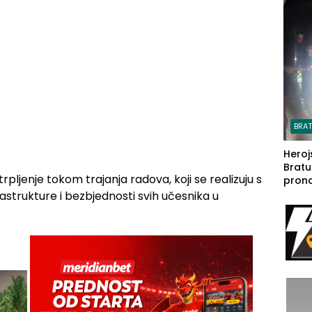
steča
BRA
Heroj
Bratu
rpljenje tokom trajanja radova, koji se realizuju s
pron
seda
strukture i bezbjednosti svih učesnika u
a Iva
rodom