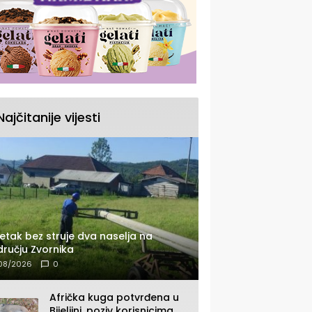
Najčitanije vijesti
etak bez struje dva naselja na
ručju Zvornika
08/2026
0
Afrička kuga potvrđena u
Bijeljini, poziv korisnicima