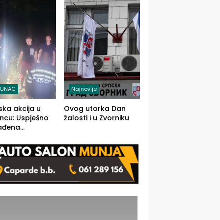
j jedino rješenje
TUNAC
Najnovije
ska akcija u
Ovog utorka Dan
ncu: Uspješno
žalosti i u Zvorniku
ađena
mdesetogodišnj
nka Lazić,
 iz Kravice.