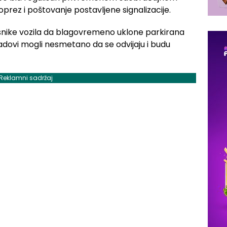
oprez i poštovanje postavljene signalizacije.
snike vozila da blagovremeno uklone parkirana
adovi mogli nesmetano da se odvijaju i budu
Reklamni sadržaj