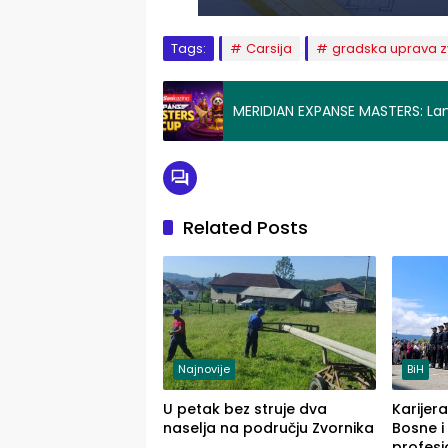
Tags:
Carsija
gradska uprava z
MERIDIAN EXPANSE MASTERS: La
Related Posts
Najnovije
BiH
U petak bez struje dva
Karijera
naselja na području Zvornika
Bosne i
profesi