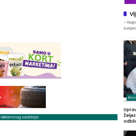
Vi
– Najno
susjed
Bizn
Upra
Želje
j reklamnog sadržaja
odbil
prije
FBiH: 