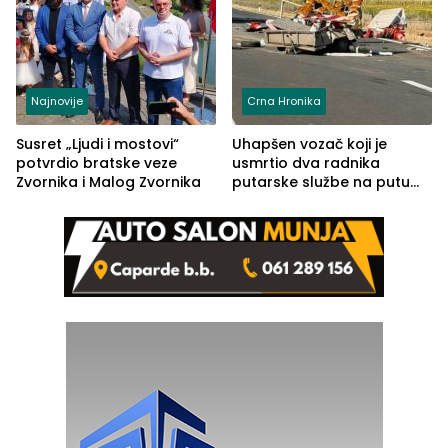
Najnovije
Crna Hronika
Susret „Ljudi i mostovi“
Uhapšen vozač koji je
potvrdio bratske veze
usmrtio dva radnika
Zvornika i Malog Zvornika
putarske službe na putu
od Loznice prema Šapcu
(FOTO)