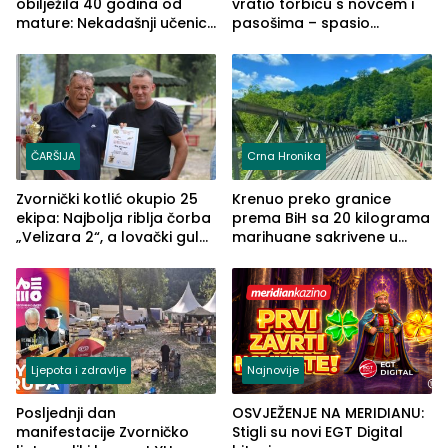
obilježila 40 godina od
vratio torbicu s novcem i
mature: Nekadašnji učenici
pasošima – spasio
TŠC-a okupili se u Zvorniku
porodično ljetovanje u
(FOTO)
Grčkoj
ČARŠIJA
Crna Hronika
Zvornički kotlić okupio 25
Krenuo preko granice
ekipa: Najbolja riblja čorba
prema BiH sa 20 kilograma
„Velizara 2“, a lovački gulaš
marihuane sakrivene u
„Red i Zaprska“ (FOTO)
automobilu
Ljepota i zdravlje
Najnovije
Posljednji dan
OSVJEŽENJE NA MERIDIANU:
manifestacije Zvorničko
Stigli su novi EGT Digital