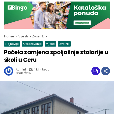
Home
Vijesti
Zvornik
Najnovije
Obrazovanje
Vijesti
Zvornik
Počela zamjena spoljašnje stolarije u
školi u Ceru
Admin1
1 Min Read
06/07/2026