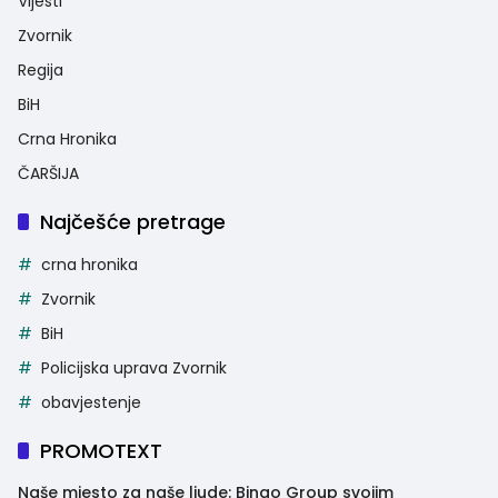
Vijesti
Zvornik
Regija
BiH
Crna Hronika
ČARŠIJA
Najčešće pretrage
crna hronika
Zvornik
BiH
Policijska uprava Zvornik
obavjestenje
PROMOTEXT
Naše mjesto za naše ljude: Bingo Group svojim