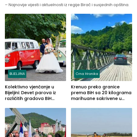
– Najnovije vijesti i aktuelnosti iz regije Birač i susjednih opština.
BIJELJINA
Crna Hronika
Kolektivno vjenčanje u
Krenuo preko granice
Bijeljini: Devet parova iz
prema BiH sa 20 kilograma
različitih gradova BiH
marihuane sakrivene u
izgovorilo sudbonosno da
automobilu