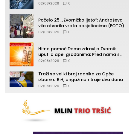
(FOTO)
02/08/2026
0
Počelo 25. „Zvorničko ljeto“: Andraševa
vila otvorila vrata posjetiocima (FOTO)
02/08/2026
0
Hitna pomoć Doma zdravlja Zvornik
uputila apel građanima: Pred nama su
temperature do 40°C, oprez zbog
02/08/2026
0
toplotnog udara
Traži se veliki broj radnika za Opće
izbore u BiH, angažman traje dva dana
02/08/2026
0