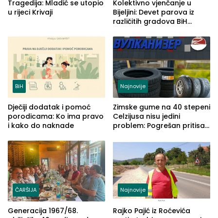
Tragedija: Mladić se utopio
Kolektivno vjenčanje u
u rijeci Krivaji
Bijeljini: Devet parova iz
različitih gradova BiH
izgovorilo sudbonosno da
BiH
Najnovije
Dječiji dodatak i pomoć
Zimske gume na 40 stepeni
porodicama: Ko ima pravo
Celzijusa nisu jedini
i kako do naknade
problem: Pogrešan pritisak
može biti mnogo opasniji
ČARŠIJA
Najnovije
Generacija 1967/68.
Rajko Pajić iz Roćevića