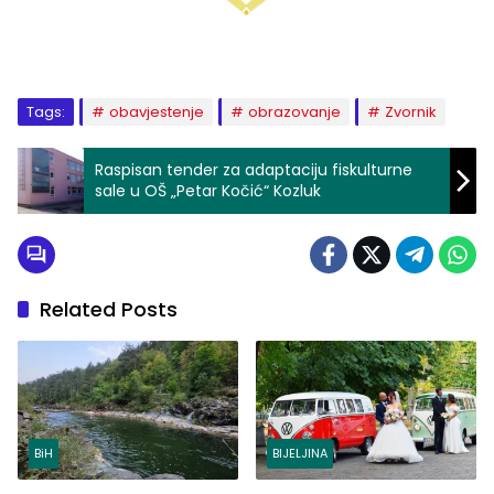
Tags:
obavjestenje
obrazovanje
Zvornik
Raspisan tender za adaptaciju fiskulturne
sale u OŠ „Petar Kočić“ Kozluk
Related Posts
BiH
BIJELJINA