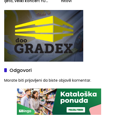
ljeto, veliki koncert YU
hitovi
grupe zatvara program
ove godine
Odgovori
Morate biti
prijavljeni
da biste objavili komentar.