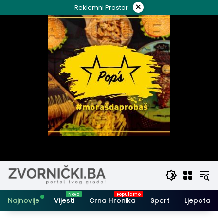
Skip
×
Reklamni Prostor
to
content
Najnovije
Vijesti
Crna Hronika
Sport
Ljepota i 