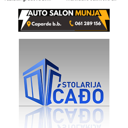
izgovorilo sudbonosno da
automobilu