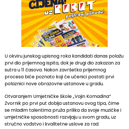
U okviru junskog upisnog roka kandidati danas polažu
prvi dio prijemnog ispita, dok je drugi dio zakazan za
sutra u 11 časova. Nakon završetka prijemnog
procesa biće poznato koji će učenici postati prvi
polaznici nove obrazovne ustanove u gradu.
Otvaranjem Umjetničke škole „Vojin Komadina“
Zvornik po prvi put dobija ustanovu ovog tipa, čime
se mladim talentima pruža prilika da svoje muzičke i
umjetničke sposobnosti razvijaju u svom gradu, uz
stručno vođstvo i kvalitetne uslove za rad.