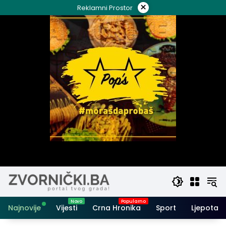
Skip
×
Reklamni Prostor
to
content
Najnovije
Vijesti
Crna Hronika
Sport
Ljepota i 