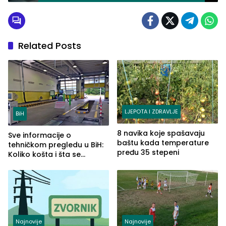
Related Posts
LJEPOTA I ZDRAVLJE
BiH
8 navika koje spašavaju
Sve informacije o
baštu kada temperature
tehničkom pregledu u BiH:
pređu 35 stepeni
Koliko košta i šta se
pregleda
Najnovije
Najnovije