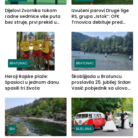
Dijelovi Zvornika tokom
Izvučeni parovi Druge lige
radne sedmice više puta
RS, grupa „Istok“: OFK
bez struje, prvi prekid u
Trnovica debituje pred
ponedjeljak
domaćim navijačima protiv
Drine HE
BRATUNAC
BRATUNAC
Heroji Rajske plaže:
Škobljijada u Bratuncu
Spasioci u jednom danu
proslavila 25. jubilej: Srđan
spasili tri života
Vasić pobjednik sa ulovom
od 2.040 grama (FOTO)
BiH
BIJELJINA