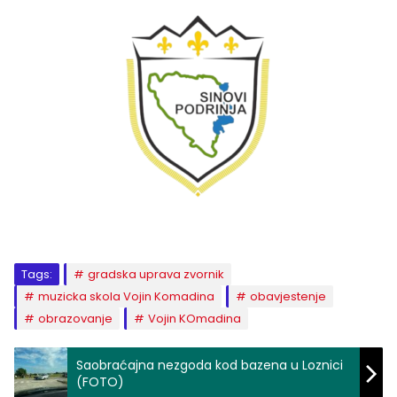
Tags:
gradska uprava zvornik
muzicka skola Vojin Komadina
obavjestenje
obrazovanje
Vojin KOmadina
Saobraćajna nezgoda kod bazena u Loznici
(FOTO)