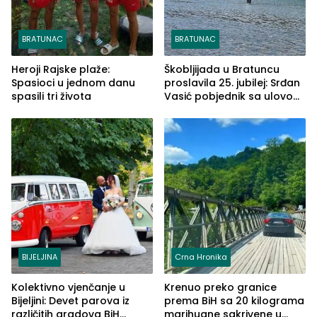
BRATUNAC
BRATUNAC
Heroji Rajske plaže:
Škobljijada u Bratuncu
Spasioci u jednom danu
proslavila 25. jubilej: Srđan
spasili tri života
Vasić pobjednik sa ulovom
od 2.040 grama (FOTO)
BIJELJINA
Crna Hronika
Kolektivno vjenčanje u
Krenuo preko granice
Bijeljini: Devet parova iz
prema BiH sa 20 kilograma
različitih gradova BiH
marihuane sakrivene u