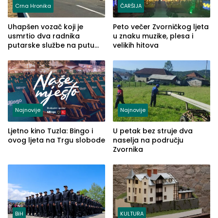
Crna Hronika
ČARŠIJA
Uhapšen vozač koji je
Peto večer Zvorničkog ljeta
usmrtio dva radnika
u znaku muzike, plesa i
putarske službe na putu
velikih hitova
od Loznice prema Šapcu
(FOTO)
Najnovije
Najnovije
Ljetno kino Tuzla: Bingo i
U petak bez struje dva
ovog ljeta na Trgu slobode
naselja na području
Zvornika
BiH
KULTURA