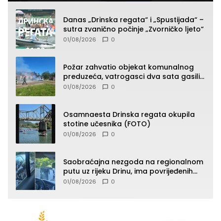
Danas „Drinska regata“ i „Spustijada“ –
sutra zvanično počinje „Zvorničko ljeto“
01/08/2026
0
Požar zahvatio objekat komunalnog
preduzeća, vatrogasci dva sata gasili
vatru (FOTO)
01/08/2026
0
Osamnaesta Drinska regata okupila
stotine učesnika (FOTO)
01/08/2026
0
Saobraćajna nezgoda na regionalnom
putu uz rijeku Drinu, ima povrijeđenih
lica (FOTO)
01/08/2026
0