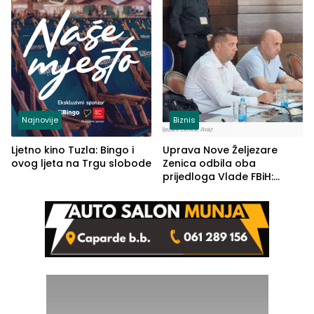
Najnovije
Biznis
Ljetno kino Tuzla: Bingo i
Uprava Nove Željezare
ovog ljeta na Trgu slobode
Zenica odbila oba
prijedloga Vlade FBiH:
Ustrajni da je stečaj jedino
rješenje