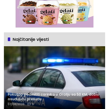
Najčitanije vijesti
Pokušao podmititi carinika u Orašju sa 50 KM, dobio
osuđujuću presudu
07/08/2026
0