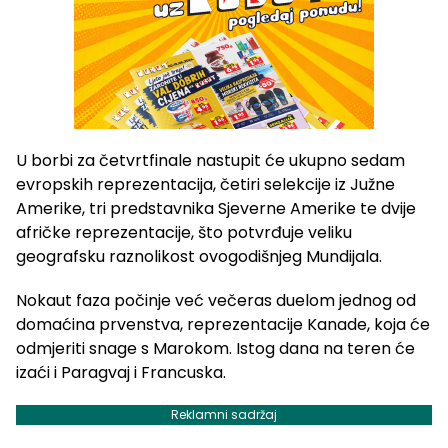
U borbi za četvrtfinale nastupit će ukupno sedam
evropskih reprezentacija, četiri selekcije iz Južne
Amerike, tri predstavnika Sjeverne Amerike te dvije
afričke reprezentacije, što potvrđuje veliku
geografsku raznolikost ovogodišnjeg Mundijala.
Nokaut faza počinje već večeras duelom jednog od
domaćina prvenstva, reprezentacije Kanade, koja će
odmjeriti snage s Marokom. Istog dana na teren će
izaći i Paragvaj i Francuska.
Reklamni sadržaj