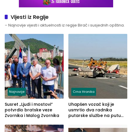
Vijesti iz Regije
– Najnovije vijesti i aktuelnosti iz regije Birač i susjednih opština.
Najnovije
Crna Hronika
Susret „Ljudi i mostovi“
Uhapšen vozač koji je
potvrdio bratske veze
usmrtio dva radnika
Zvornika i Malog Zvornika
putarske službe na putu
od Loznice prema Šapcu
(FOTO)