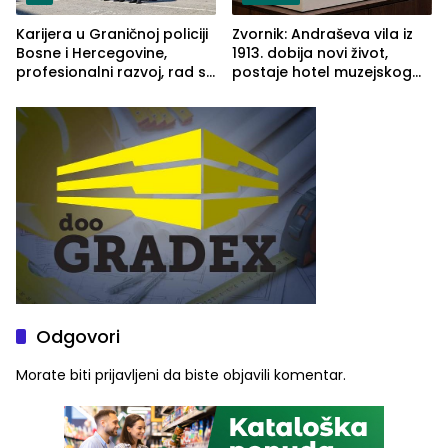
Karijera u Graničnoj policiji
Zvornik: Andraševa vila iz
Bosne i Hercegovine,
1913. dobija novi život,
profesionalni razvoj, rad sa
postaje hotel muzejskog
savremenom opremom i
tipa
služba građanima
Odgovori
Morate biti
prijavljeni
da biste objavili komentar.