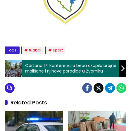
Tags:
fudbal
sport
Održana 17. Konferencija beba okupila brojne
mališane i njihove porodice u Zvorniku
Related Posts