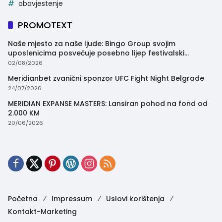
obavjestenje
PROMOTEXT
Naše mjesto za naše ljude: Bingo Group svojim
uposlenicima posvećuje posebno lijep festivalski
trenutak
02/08/2026
Meridianbet zvanični sponzor UFC Fight Night Belgrade
24/07/2026
MERIDIAN EXPANSE MASTERS: Lansiran pohod na fond od
2.000 KM
20/06/2026
Početna
Impressum
Uslovi korištenja
Kontakt-Marketing