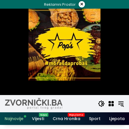
Skip
×
Reklamni Prostor
to
content
Najnovije
Vijesti
Crna Hronika
Sport
Ljepota i 