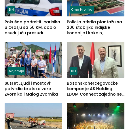
BiH
Crna Hronika
Pokušao podmititi carinika
Policija otkrila plantažu sa
u Orašju sa 50 KM, dobio
206 stabljika indijske
osuđujuću presudu
konoplje i kokain,
uhapšena jedna osoba
(FOTO)
Najnovije
BiH
Susret „Ljudi i mostovi“
Bosanskohercegovačke
potvrdio bratske veze
kompanije AS Holding i
Zvornika i Malog Zvornika
EDOM Connect zajedno se
šire na tržište Maroka