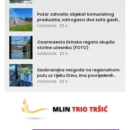
Požar zahvatio objekat komunalnog
preduzeća, vatrogasci dva sata gasili
vatru (FOTO)
01/08/2026
0
Osamnaesta Drinska regata okupila
stotine učesnika (FOTO)
01/08/2026
0
Saobraćajna nezgoda na regionalnom
putu uz rijeku Drinu, ima povrijeđenih
lica (FOTO)
01/08/2026
0