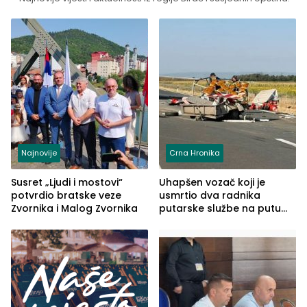
Najnovije
Crna Hronika
Susret „Ljudi i mostovi“
Uhapšen vozač koji je
potvrdio bratske veze
usmrtio dva radnika
Zvornika i Malog Zvornika
putarske službe na putu
od Loznice prema Šapcu
(FOTO)