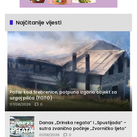
Najčitanije vijesti
Požar kod Srebrenice, potpuno izgorio objekt za
uzgoj pilića (FOTO)
07/08/2026
0
Danas „Drinska regata“ i „Spustijada“ –
sutra zvanično počinje „Zvorničko ljeto“
01/08/2026
0