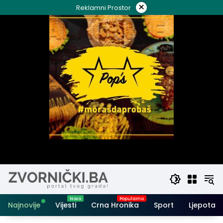
Skip
×
Reklamni Prostor
to
content
Najnovije
Vijesti
Crna Hronika
Sport
Ljepota i 