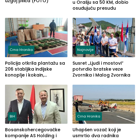
uzgoj pilića (FOTO)
u Orašju sa 50 KM, dobio
osuđujuću presudu
Crna Hronika
Najnovije
Policija otkrila plantažu sa
Susret „Ljudi i mostovi“
206 stabljika indijske
potvrdio bratske veze
konoplje i kokain,
Zvornika i Malog Zvornika
uhapšena jedna osoba
(FOTO)
BiH
Crna Hronika
Bosanskohercegovačke
Uhapšen vozač koji je
kompanije AS Holding i
usmrtio dva radnika