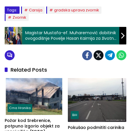
Tags:
Carsija
gradska uprava zvornik
Zvornik
Magistar Mustafa-ef. Muharemović dobitinik
ovogodišnje Povelje Hasan Kaimija za životno
djelo
Related Posts
Crna Hronika
BiH
Požar kod Srebrenice,
potpuno izgorio objekt za
Pokušao podmititi carinika