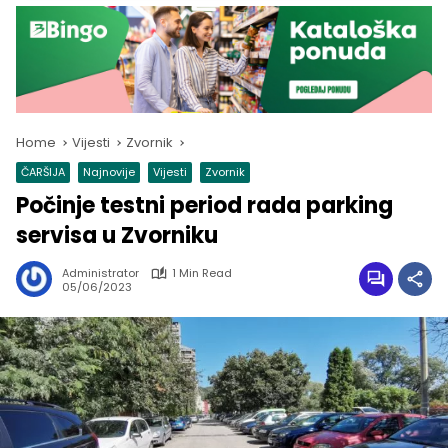
Home
Vijesti
Zvornik
ČARŠIJA
Najnovije
Vijesti
Zvornik
Počinje testni period rada parking
servisa u Zvorniku
Administrator
1 Min Read
05/06/2023