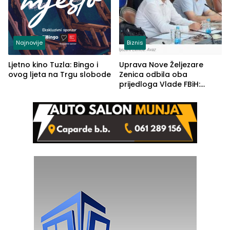
Najnovije
Biznis
Ljetno kino Tuzla: Bingo i
Uprava Nove Željezare
ovog ljeta na Trgu slobode
Zenica odbila oba
prijedloga Vlade FBiH:
Ustrajni da je stečaj jedino
rješenje