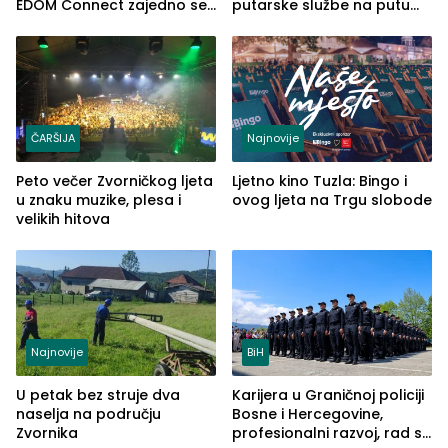
EDOM Connect zajedno se
putarske službe na putu
šire na tržište Maroka
od Loznice prema Šapcu
(FOTO)
ČARŠIJA
Najnovije
Peto večer Zvorničkog ljeta
Ljetno kino Tuzla: Bingo i
u znaku muzike, plesa i
ovog ljeta na Trgu slobode
velikih hitova
Najnovije
BiH
U petak bez struje dva
Karijera u Graničnoj policiji
naselja na području
Bosne i Hercegovine,
Zvornika
profesionalni razvoj, rad sa