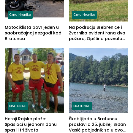
Crna Hronika
Crna Hronika
Motociklista povrijeđen u
Na području Srebrenice i
saobraćajnoj nezgodi kod
Zvornika evidentirana dva
Bratunca
požara, Opština pozvala
na smirivanje tenzija
BRATUNAC
BRATUNAC
Heroji Rajske plaže:
Škobljijada u Bratuncu
Spasioci u jednom danu
proslavila 25. jubilej: Srđan
spasili tri života
Vasić pobjednik sa ulovom