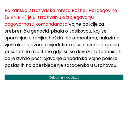
Balkanska istraživačka mreža Bosne i Hercegovine
(BIRN BiH) je u istraživanju o izbjegavanju
odgovornosti komandanata
Vojne policije za
srebrenički genocid, pisala o Jasikovcu, koji se
spominjao u ranijim haškim dokumentima, nalazima
vještaka i izjavama svjedoka koji su navodili da je bio
prisutan na mjestima gdje su se dovozili zatočenici ili
da je izvršio postrojavanje pripadnika Vojne policije i
poslao ih na obezbjeđenje zatočenika u Orahovcu.
Reklamni sadržaj