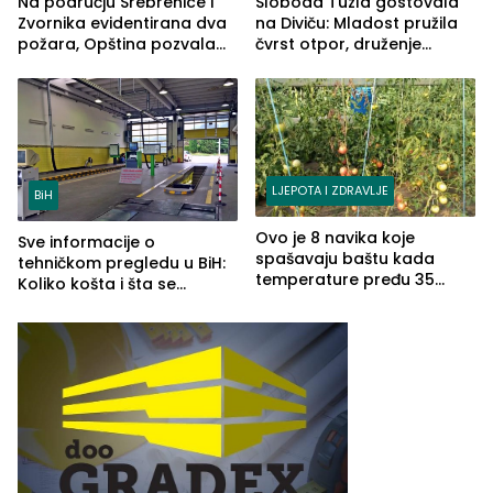
Na području Srebrenice i
Sloboda Tuzla gostovala
Zvornika evidentirana dva
na Diviču: Mladost pružila
požara, Opština pozvala
čvrst otpor, druženje
na smirivanje tenzija
nastavljeno uz obalu
jezera
LJEPOTA I ZDRAVLJE
BiH
Ovo je 8 navika koje
Sve informacije o
spašavaju baštu kada
tehničkom pregledu u BiH:
temperature pređu 35
Koliko košta i šta se
stepeni
pregleda