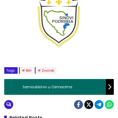
Tags:
BiH
Zvornik
Samoubistvo u Osmacima
Related Posts