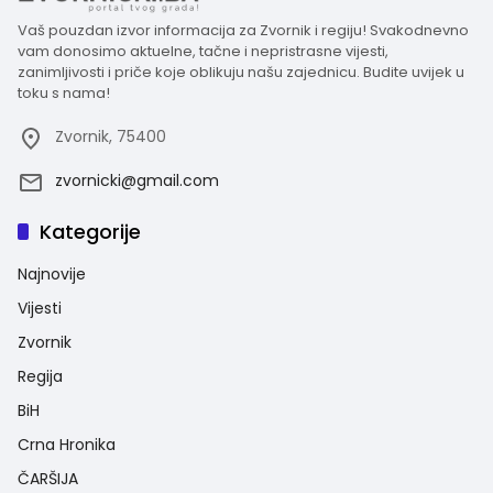
Vaš pouzdan izvor informacija za Zvornik i regiju! Svakodnevno
vam donosimo aktuelne, tačne i nepristrasne vijesti,
zanimljivosti i priče koje oblikuju našu zajednicu. Budite uvijek u
toku s nama!
Zvornik, 75400
zvornicki@gmail.com
Kategorije
Najnovije
Vijesti
Zvornik
Regija
BiH
Crna Hronika
ČARŠIJA