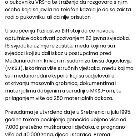
o pukovniku VRS-a te traženja da razgovara s njim,
osoba koja se javila na telefon kazala je da se zaista
radi o pukovniku, ali da nije prisutan.
U saopćenju Tužilaštva BiH stoji da će navode
optužnice dokazivati pozivanjem 83 javna svjedoka,
16 svjedoka uz mjere zaštite, među kojima su i
svjedoci koji su dali iskaz u postupcima pred
Međunarodnim krivičnim sudom za bivšu Jugoslaviju
(MKSJ), iskazima više stručnih vještaka, među kojima
su i međunarodni eksperti koji su sudjelovali u
otkrivanju masovnih grobnica, dokumentima i
materijalima dobijenim u suradnji s MKSJ-om, te
prilaganjem više od 250 materijalnih dokaza.
Presudama je utvrđeno da je u Srebrenici u julu 1995.
godine tokom počinjenja genocida ubijeno više od
7.000 pretežno muškaraca i dječaka, a prognano
više od 40.000 žena, djece i staraca. Prema