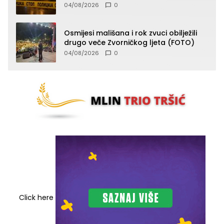
osobu!?
04/08/2026
0
Osmijesi mališana i rok zvuci obilježili
drugo veče Zvorničkog ljeta (FOTO)
04/08/2026
0
Click here