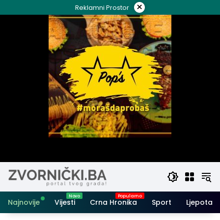
Skip
×
Reklamni Prostor
to
content
Najnovije
Vijesti
Crna Hronika
Sport
Ljepota i 