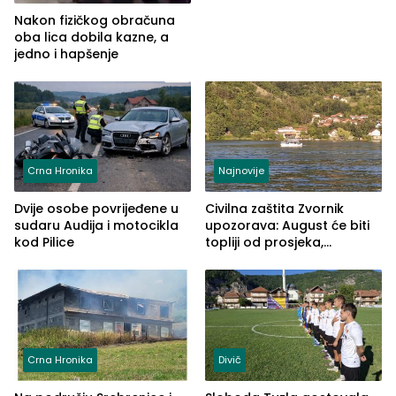
telefon
Nakon fizičkog obračuna
oba lica dobila kazne, a
jedno i hapšenje
Crna Hronika
Najnovije
Dvije osobe povrijeđene u
Civilna zaštita Zvornik
sudaru Audija i motocikla
upozorava: August će biti
kod Pilice
topliji od prosjeka,
povećan rizik od požara i
nestašice vode
Crna Hronika
Divič