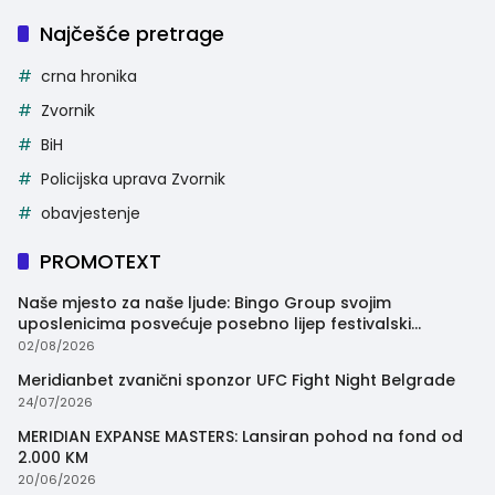
Najčešće pretrage
crna hronika
Zvornik
BiH
Policijska uprava Zvornik
obavjestenje
PROMOTEXT
Naše mjesto za naše ljude: Bingo Group svojim
uposlenicima posvećuje posebno lijep festivalski
trenutak
02/08/2026
Meridianbet zvanični sponzor UFC Fight Night Belgrade
24/07/2026
MERIDIAN EXPANSE MASTERS: Lansiran pohod na fond od
2.000 KM
20/06/2026