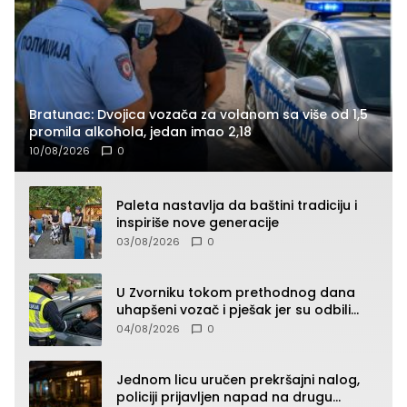
Bratunac: Dvojica vozača za volanom sa više od 1,5
promila alkohola, jedan imao 2,18
10/08/2026
0
Paleta nastavlja da baštini tradiciju i
inspiriše nove generacije
03/08/2026
0
U Zvorniku tokom prethodnog dana
uhapšeni vozač i pješak jer su odbili
testiranje na prisustvo droge
04/08/2026
0
Jednom licu uručen prekršajni nalog,
policiji prijavljen napad na drugu