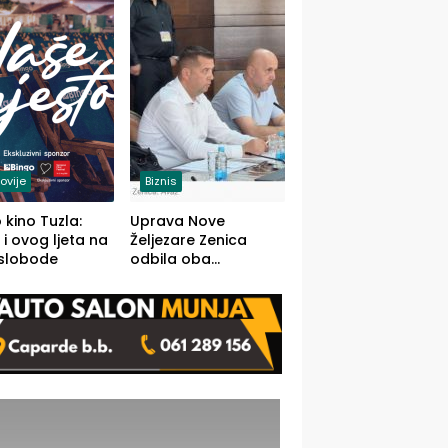
(FOTO)
ovije
Biznis
 kino Tuzla:
Uprava Nove
 i ovog ljeta na
Željezare Zenica
 slobode
odbila oba
prijedloga Vlade
FBiH: Ustrajni da je
stečaj jedino rješenje