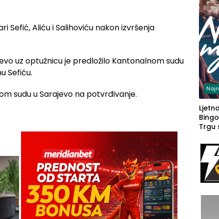
i Sefić, Aliću i Salihoviću nakon izvršenja
evo uz optužnicu je predložilo Kantonalnom sudu
u Sefiću.
Najn
om sudu u Sarajevo na potvrđivanje.
Ljetno
Bingo
Trgu