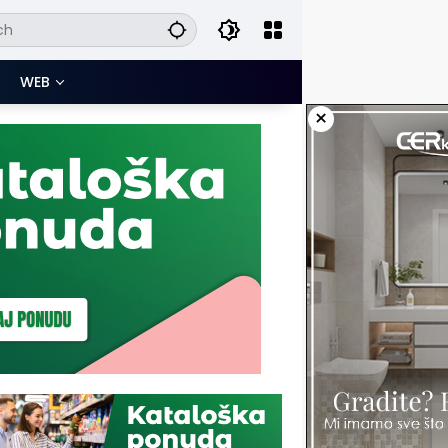
WEB
×