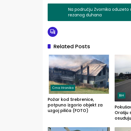
Na području Zvornika oduzeto uk
rezanog duhana
Related Posts
Crna Hronika
BiH
Požar kod Srebrenice,
potpuno izgorio objekt za
Pokušao
uzgoj pilića (FOTO)
Orašju 
osuđuj