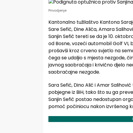
Privodjenje
Kantonalno tužilaštvo Kantona Saraje
Sare Sefić, Dine Alića, Amara Salihovi
Sanjin Sefić tereti se da je 10. oktob
od Bosne, vozeći automobil Golf VI, 
prošavši kroz crveno svjetlo na sema
čega se udaljio s mjesta nezgode, čim
javnog saobraćaja i krivično djelo 
saobraćajne nezgode.
Sara Sefić, Dino Alić i Amar Salihović
pobjegne iz BiH, tako što su ga prev
Sanjin Sefić postao nedostupan organ
pomoć počiniocu nakon izvršenog kri