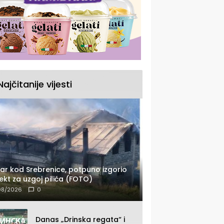
Najčitanije vijesti
ar kod Srebrenice, potpuno izgorio
ekt za uzgoj pilića (FOTO)
08/2026
0
Danas „Drinska regata“ i