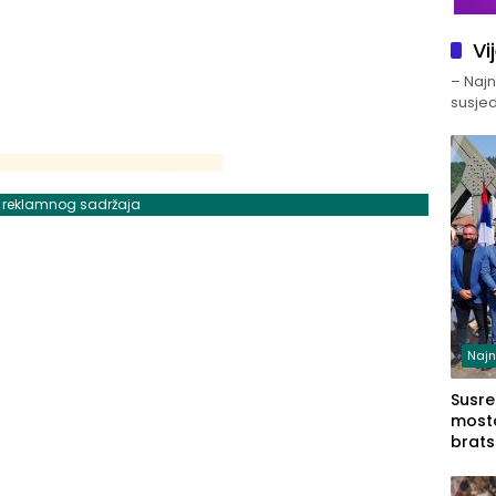
Vi
– Najno
susjed
j reklamnog sadržaja
Najn
Susret
mosto
brats
Zvorn
Zvorn