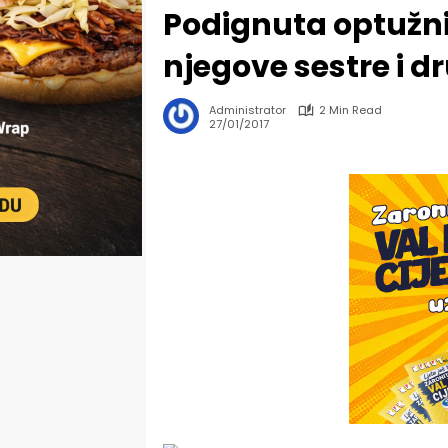
Podignuta optužnic
njegove sestre i d
Administrator
2 Min Read
27/01/2017