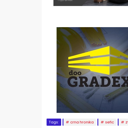
Tags:
crna hronika
sefic
z