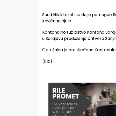
Saud Nišić tereti se da je pomogao Sar
krivičnog djela.
Kantonalno tužilaštvo Kantona Saraj
u Sarajevu produženje pritvora Sanjin
Optužnica je proslijeđena Kantonaln
(klix)