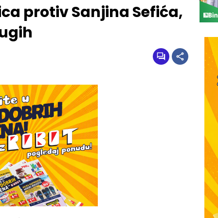
a protiv Sanjina Sefića,
rugih