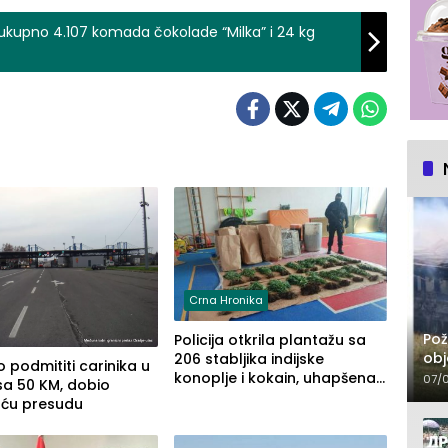
upno 4.107 komada čokolade “Milka” i 24 kg
Crna Hronika
Pož
Policija otkrila plantažu sa
obj
206 stabljika indijske
 podmititi carinika u
konoplje i kokain, uhapšena
07/
sa 50 KM, dobio
jedna osoba (FOTO)
uću presudu