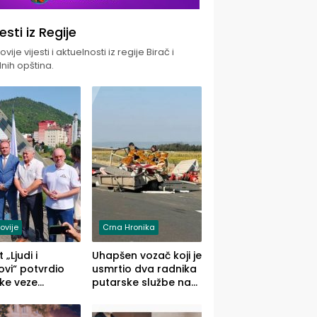
jesti iz Regije
vije vijesti i aktuelnosti iz regije Birač i
nih opština.
ovije
Crna Hronika
 „Ljudi i
Uhapšen vozač koji je
vi“ potvrdio
usmrtio dva radnika
ke veze
putarske službe na
ika i Malog
putu od Loznice
ika
prema Šapcu