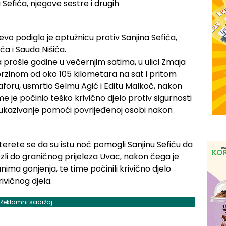
vo podiglo je optužnicu protiv Sanjina Sefića,
ća i Sauda Nišića.
ra prošle godine u večernjim satima, u ulici Zmaja
brzinom od oko 105 kilometara na sat i pritom
foru, usmrtio Selmu Agić i Editu Malkoč, nakon
e je počinio teško krivično djelo protiv sigurnosti
neukazivanje pomoći povrijeđenoj osobi nakon
 terete se da su istu noć pomogli Sanjinu Sefiću da
ezli do graničnog prijeleza Uvac, nakon čega je
ima gonjenja, te time počinili krivično djelo
vičnog djela.
Reklamni sadržaj