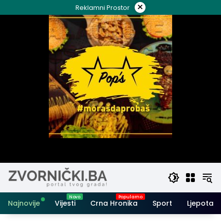
Skip
×
Reklamni Prostor
to
content
Najnovije
Vijesti
Crna Hronika
Sport
Ljepota i 