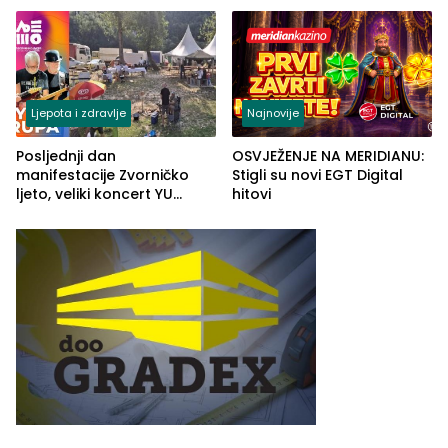
Ljepota i zdravlje
Najnovije
Posljednji dan
OSVJEŽENJE NA MERIDIANU:
manifestacije Zvorničko
Stigli su novi EGT Digital
ljeto, veliki koncert YU
hitovi
grupe zatvara program
ove godine