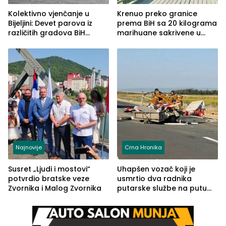
Kolektivno vjenčanje u
Krenuo preko granice
Bijeljini: Devet parova iz
prema BiH sa 20 kilograma
različitih gradova BiH
marihuane sakrivene u
izgovorilo sudbonosno da
automobilu
Najnovije
Crna Hronika
Susret „Ljudi i mostovi“
Uhapšen vozač koji je
potvrdio bratske veze
usmrtio dva radnika
Zvornika i Malog Zvornika
putarske službe na putu
od Loznice prema Šapcu
(FOTO)