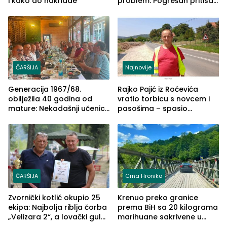
i kako do naknade
problem: Pogrešan pritisak
može biti mnogo opasniji
ČARŠIJA
Najnovije
Generacija 1967/68.
Rajko Pajić iz Roćevića
obilježila 40 godina od
vratio torbicu s novcem i
mature: Nekadašnji učenici
pasošima – spasio
TŠC-a okupili se u Zvorniku
porodično ljetovanje u
(FOTO)
Grčkoj
ČARŠIJA
Crna Hronika
Zvornički kotlić okupio 25
Krenuo preko granice
ekipa: Najbolja riblja čorba
prema BiH sa 20 kilograma
„Velizara 2“, a lovački gulaš
marihuane sakrivene u
„Red i Zaprska“ (FOTO)
automobilu