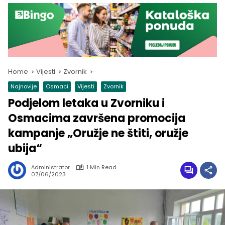
Home
Vijesti
Zvornik
Najnovije
Osmaci
Vijesti
Zvornik
Podjelom letaka u Zvorniku i
Osmacima završena promocija
kampanje „Oružje ne štiti, oružje
ubija“
Administrator
1 Min Read
07/06/2023