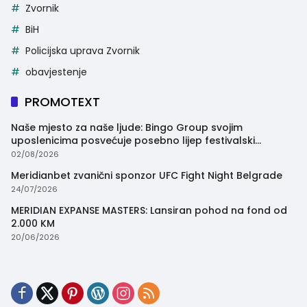
Zvornik
BiH
Policijska uprava Zvornik
obavjestenje
PROMOTEXT
Naše mjesto za naše ljude: Bingo Group svojim
uposlenicima posvećuje posebno lijep festivalski
trenutak
02/08/2026
Meridianbet zvanični sponzor UFC Fight Night Belgrade
24/07/2026
MERIDIAN EXPANSE MASTERS: Lansiran pohod na fond od
2.000 KM
20/06/2026