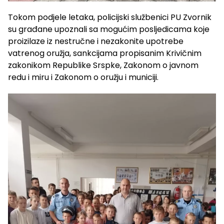
Tokom podjele letaka, policijski službenici PU Zvornik
su građane upoznali sa mogućim posljedicama koje
proizilaze iz nestručne i nezakonite upotrebe
vatrenog oružja, sankcijama propisanim Krivičnim
zakonikom Republike Srspke, Zakonom o javnom
redu i miru i Zakonom o oružju i municiji.