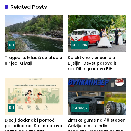
Related Posts
BiH
BIJELJINA
Tragedija: Mladić se utopio
Kolektivno vjenčanje u
u rijeci Krivaji
Bijeljini: Devet parova iz
različitih gradova BiH
izgovorilo sudbonosno da
BiH
Najnovije
Dječiji dodatak i pomoć
Zimske gume na 40 stepeni
porodicama: Ko ima pravo
Celzijusa nisu jedini