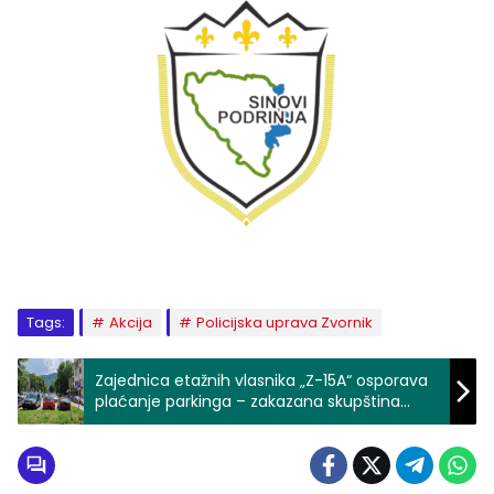
Tags:
Akcija
Policijska uprava Zvornik
Zajednica etažnih vlasnika „Z-15A“ osporava
plaćanje parkinga – zakazana skupština
stanara