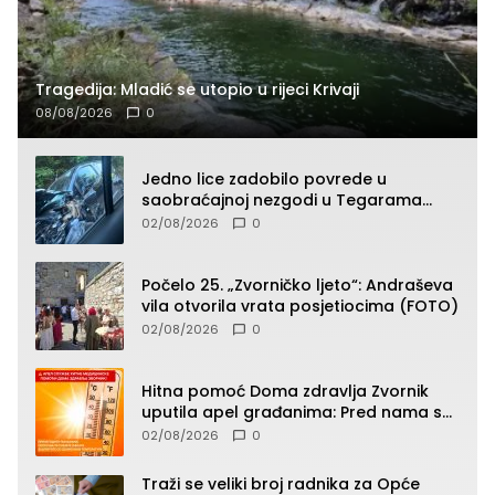
Tragedija: Mladić se utopio u rijeci Krivaji
08/08/2026
0
Jedno lice zadobilo povrede u
saobraćajnoj nezgodi u Tegarama
(FOTO)
02/08/2026
0
Počelo 25. „Zvorničko ljeto“: Andraševa
vila otvorila vrata posjetiocima (FOTO)
02/08/2026
0
Hitna pomoć Doma zdravlja Zvornik
uputila apel građanima: Pred nama su
temperature do 40°C, oprez zbog
02/08/2026
0
toplotnog udara
Traži se veliki broj radnika za Opće