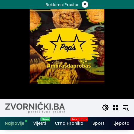
Skip
×
Reklamni Prostor
to
content
Najnovije
Vijesti
Crna Hronika
Sport
Ljepota i 