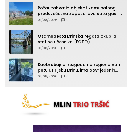
Požar zahvatio objekat komunalnog
preduzeća, vatrogasci dva sata gasili
vatru (FOTO)
01/08/2026
0
Osamnaesta Drinska regata okupila
stotine učesnika (FOTO)
01/08/2026
0
Saobraćajna nezgoda na regionalnom
putu uz rijeku Drinu, ima povrijeđenih
lica (FOTO)
01/08/2026
0