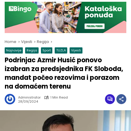
Home
Vijesti
Regija
Najnovije
Regija
Sport
TUZLA
Vijesti
Podrinjac Azmir Husić ponovo
izabran za predsjednika FK Sloboda,
mandat počeo rezovima i porazom
na domaćem terenu
Administrator
1 Min Read
28/09/2024