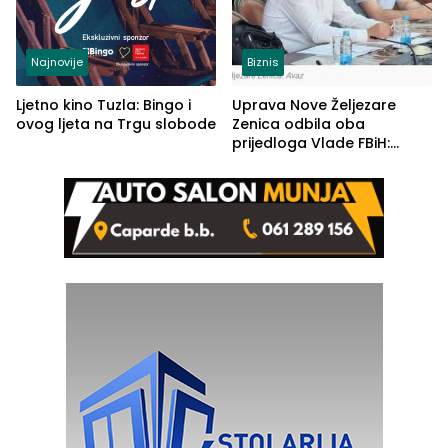
Najnovije
Biznis
Ljetno kino Tuzla: Bingo i
Uprava Nove Željezare
ovog ljeta na Trgu slobode
Zenica odbila oba
prijedloga Vlade FBiH:
Ustrajni da je stečaj jedino
rješenje