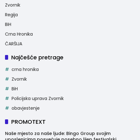
Zvornik
Regija
BiH
Crna Hronika
ČARŠIJA
Najčešće pretrage
crna hronika
Zvornik
BiH
Policijska uprava Zvornik
obavjestenje
PROMOTEXT
Naše mjesto za naše ljude: Bingo Group svojim
uposlenicima posvećuje posebno lijep festivalski