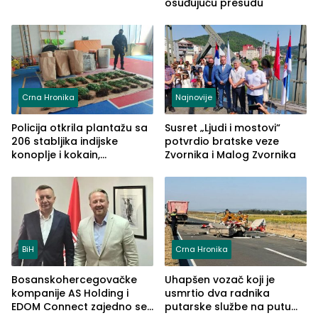
osuđujuću presudu
Crna Hronika
Najnovije
Policija otkrila plantažu sa
Susret „Ljudi i mostovi“
206 stabljika indijske
potvrdio bratske veze
konoplje i kokain,
Zvornika i Malog Zvornika
uhapšena jedna osoba
(FOTO)
BiH
Crna Hronika
Bosanskohercegovačke
Uhapšen vozač koji je
kompanije AS Holding i
usmrtio dva radnika
EDOM Connect zajedno se
putarske službe na putu