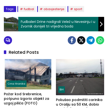
Tags:
fudbal
obavjestenje
sport
Fudbaleri Drine nadigrali Velež u Nevesinju i u
Zvornik donijeli tri vrijedna boda
Related Posts
Crna Hronika
BiH
Požar kod Srebrenice,
potpuno izgorio objekt za
Pokušao podmititi carinika
uzgoj pilića (FOTO)
u Orašju sa 50 KM, dobio