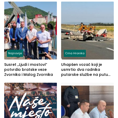
Najnovije
Crna Hronika
Susret „Ljudi i mostovi“
Uhapšen vozač koji je
potvrdio bratske veze
usmrtio dva radnika
Zvornika i Malog Zvornika
putarske službe na putu
od Loznice prema Šapcu
(FOTO)