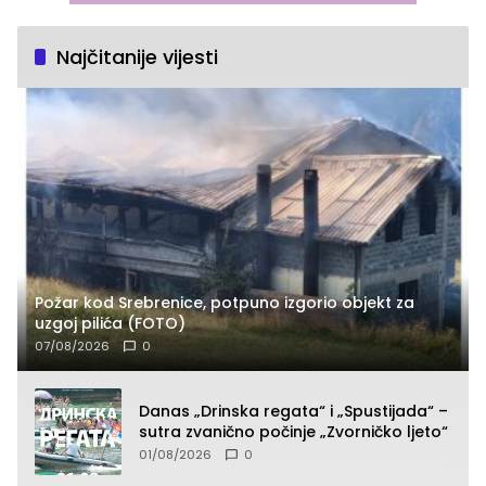
Najčitanije vijesti
Požar kod Srebrenice, potpuno izgorio objekt za
uzgoj pilića (FOTO)
07/08/2026
0
Danas „Drinska regata“ i „Spustijada“ –
sutra zvanično počinje „Zvorničko ljeto“
01/08/2026
0