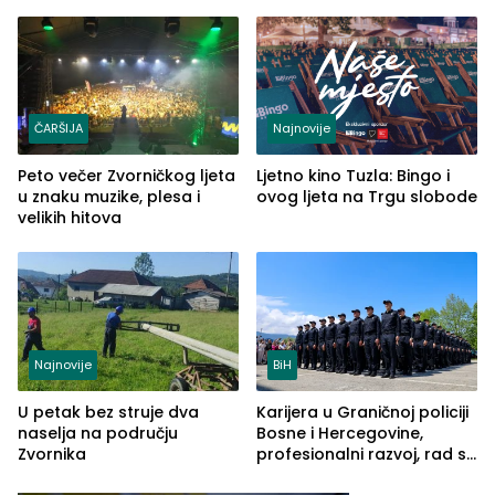
šire na tržište Maroka
od Loznice prema Šapcu
(FOTO)
ČARŠIJA
Najnovije
Peto večer Zvorničkog ljeta
Ljetno kino Tuzla: Bingo i
u znaku muzike, plesa i
ovog ljeta na Trgu slobode
velikih hitova
Najnovije
BiH
U petak bez struje dva
Karijera u Graničnoj policiji
naselja na području
Bosne i Hercegovine,
Zvornika
profesionalni razvoj, rad sa
savremenom opremom i