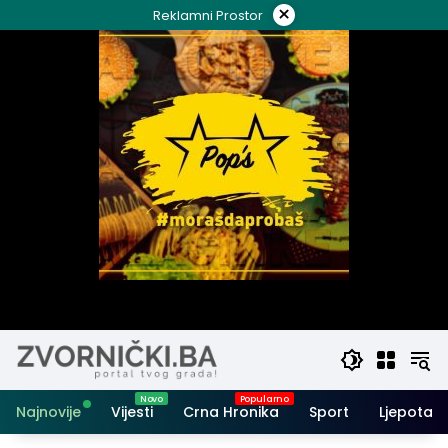
Skip
×
Reklamni Prostor
to
content
Najnovije
Vijesti
Crna Hronika
Sport
Ljepota i 