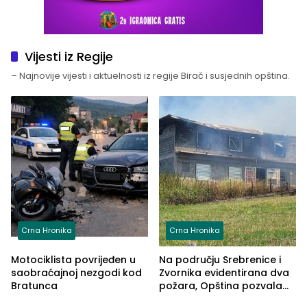
Vijesti iz Regije
– Najnovije vijesti i aktuelnosti iz regije Birač i susjednih opština.
Crna Hronika
Crna Hronika
Motociklista povrijeđen u
Na području Srebrenice i
saobraćajnoj nezgodi kod
Zvornika evidentirana dva
Bratunca
požara, Opština pozvala
na smirivanje tenzija