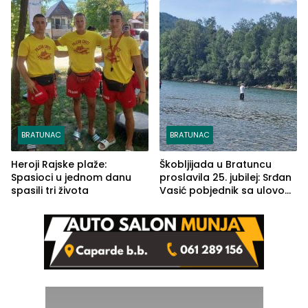
BRATUNAC
BRATUNAC
Heroji Rajske plaže:
Škobljijada u Bratuncu
Spasioci u jednom danu
proslavila 25. jubilej: Srđan
spasili tri života
Vasić pobjednik sa ulovom
od 2.040 grama (FOTO)