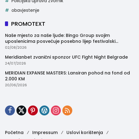
Policijska uprava Zvornik
obavjestenje
PROMOTEXT
Naše mjesto za naše ljude: Bingo Group svojim
uposlenicima posvećuje posebno lijep festivalski
trenutak
02/08/2026
Meridianbet zvanični sponzor UFC Fight Night Belgrade
24/07/2026
MERIDIAN EXPANSE MASTERS: Lansiran pohod na fond od
2.000 KM
20/06/2026
Početna
Impressum
Uslovi korištenja