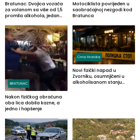
Bratunac: Dvojica vozača
Motociklista povrijeđen u
za volanom sa više od 1,5
saobraćajnoj nezgodi kod
promila alkohola, jedan
Bratunca
imao 2,18
Crna Hronika
Novi fizički napad u
Zvorniku, osumnjičeni u
alkoholisanom stanju
BRATUNAC
udario drugo lice i razbio
telefon
Nakon fizičkog obračuna
oba lica dobila kazne, a
jedno i hapšenje