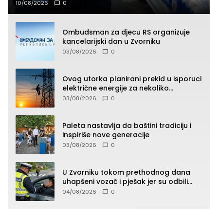
10/08/2026
0
Ombudsman za djecu RS organizuje
kancelarijski dan u Zvorniku
03/08/2026
0
Ovog utorka planirani prekid u isporuci
električne energije za nekoliko
zvorničkih naselja
03/08/2026
0
Paleta nastavlja da baštini tradiciju i
inspiriše nove generacije
03/08/2026
0
U Zvorniku tokom prethodnog dana
uhapšeni vozač i pješak jer su odbili
testiranje na prisustvo droge
04/08/2026
0