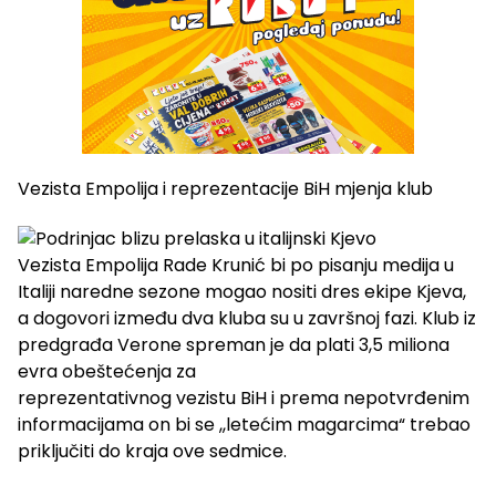
Vezista Empolija i reprezentacije BiH mjenja klub
Vezista Empolija Rade Krunić bi po pisanju medija u
Italiji naredne sezone mogao nositi dres ekipe Kjeva,
a dogovori između dva kluba su u završnoj fazi. Klub iz
predgrađa Verone spreman je da plati 3,5 miliona
evra obeštećenja za
reprezentativnog vezistu BiH i prema nepotvrđenim
informacijama on bi se ,,letećim magarcima“ trebao
priključiti do kraja ove sedmice.