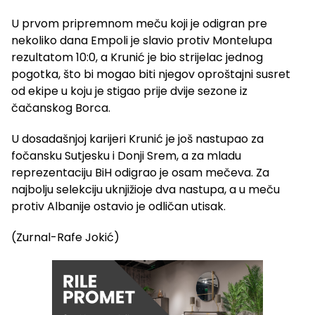
U prvom pripremnom meču koji je odigran pre
nekoliko dana Empoli je slavio protiv Montelupa
rezultatom 10:0, a Krunić je bio strijelac jednog
pogotka, što bi mogao biti njegov oproštajni susret
od ekipe u koju je stigao prije dvije sezone iz
čačanskog Borca.
U dosadašnjoj karijeri Krunić je još nastupao za
fočansku Sutjesku i Donji Srem, a za mladu
reprezentaciju BiH odigrao je osam mečeva. Za
najbolju selekciju uknjižioje dva nastupa, a u meču
protiv Albanije ostavio je odličan utisak.
(Zurnal-Rafe Jokić)