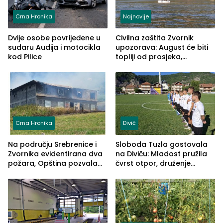
Crna Hronika
Najnovije
Dvije osobe povrijeđene u
Civilna zaštita Zvornik
sudaru Audija i motocikla
upozorava: August će biti
kod Pilice
topliji od prosjeka,
povećan rizik od požara i
nestašice vode
Crna Hronika
Divič
Na području Srebrenice i
Sloboda Tuzla gostovala
Zvornika evidentirana dva
na Diviču: Mladost pružila
požara, Opština pozvala
čvrst otpor, druženje
na smirivanje tenzija
nastavljeno uz obalu
jezera