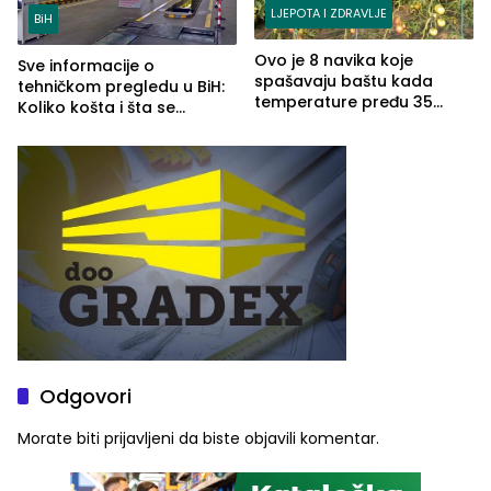
LJEPOTA I ZDRAVLJE
BiH
Ovo je 8 navika koje
Sve informacije o
spašavaju baštu kada
tehničkom pregledu u BiH:
temperature pređu 35
Koliko košta i šta se
stepeni
pregleda
Odgovori
Morate biti
prijavljeni
da biste objavili komentar.