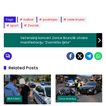
Tags:
fudbal
podrinjac
rade krunic
sport
Zvornik
Večerašnji koncert Zorice Brunclik otvara
manifestaciju “Zvorničko ljeto”
Related Posts
BRATUNAC
Crna Hronika