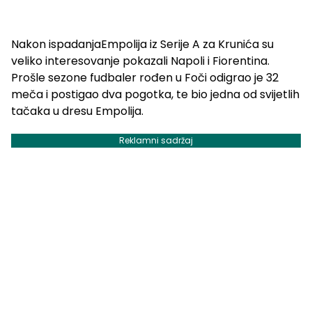
Nakon ispadanjaEmpolija iz Serije A za Krunića su
veliko interesovanje pokazali Napoli i Fiorentina.
Prošle sezone fudbaler rođen u Foči odigrao je 32
meča i postigao dva pogotka, te bio jedna od svijetlih
tačaka u dresu Empolija.
Reklamni sadržaj