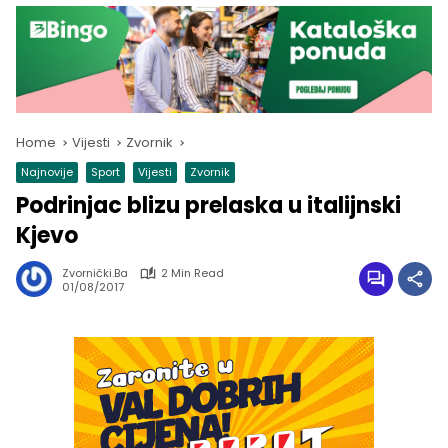
Home
Vijesti
Zvornik
Najnovije
Sport
Vijesti
Zvornik
Podrinjac blizu prelaska u italijnski
Kjevo
Zvornički.ba
2 Min Read
01/08/2017