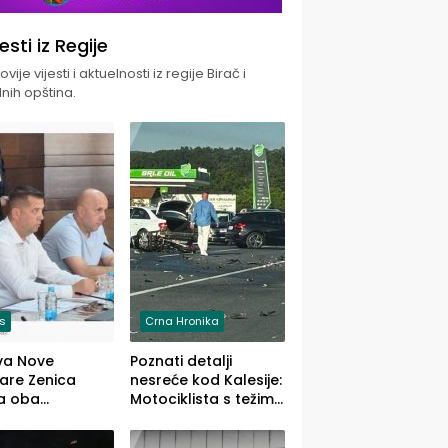
jesti iz Regije
vije vijesti i aktuelnosti iz regije Birač i
nih opština.
is
Crna Hronika
va Nove
Poznati detalji
zare Zenica
nesreće kod Kalesije:
a oba
Motociklista s težim,
dloga Vlade
dvoje vozača s
Ustrajni da je
lakšim povredama