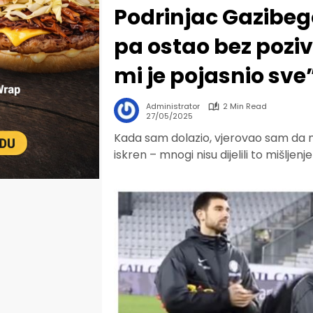
Podrinjac Gazibego
pa ostao bez poziv
mi je pojasnio sve
Administrator
2 Min Read
27/05/2025
Kada sam dolazio, vjerovao sam da m
iskren – mnogi nisu dijelili to mišljenje