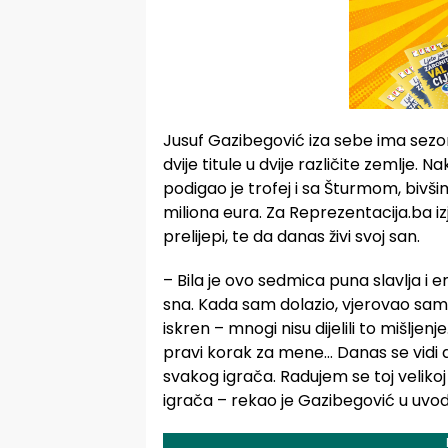
Jusuf Gazibegović iza sebe ima sezon
dvije titule u dvije različite zemlje.
podigao je trofej i sa Šturmom, bivš
miliona eura. Za Reprezentacija.ba izja
prelijepi, te da danas živi svoj san.
– Bila je ovo sedmica puna slavlja i 
sna. Kada sam dolazio, vjerovao sam 
iskren – mnogi nisu dijelili to mišljenj
pravi korak za mene… Danas se vidi 
svakog igrača. Radujem se toj veliko
igrača – rekao je Gazibegović u uvod