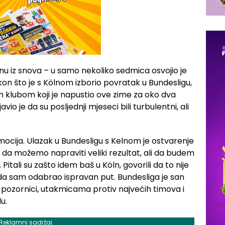
u iz snova – u samo nekoliko sedmica osvojio je
 Nakon što je s Kölnom izborio povratak u Bundesligu,
im klubom koji je napustio ove zime za oko dva
vio je da su posljednji mjeseci bili turbulentni, ali
emocija. Ulazak u Bundesligu s Kelnom je ostvarenje
da možemo napraviti veliki rezultat, ali da budem
e. Pitali su zašto idem baš u Köln, govorili da to nije
da sam odabrao ispravan put. Bundesliga je san
j pozornici, utakmicama protiv najvećih timova i
u.
Reklamni sadržaj