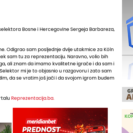
 selektora Bosne i Hercegovine Sergeja Barbareza,
ene. Odigrao sam posljednje dvije utakmice za Köln
k sam tu za reprezentaciju. Naravno, volio bih
a, ali znam da imamo kvalitetne igrače i da sam i
elektor mi je to objasnio u razgovoru i zato sam
im, da se vratim još jači i da svojom igrom budem
rtalu
Reprezentacija.ba.