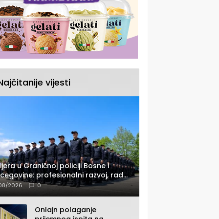
Najčitanije vijesti
ijera u Graničnoj policiji Bosne i
cegovine: profesionalni razvoj, rad
 savremenom opremom i služba
08/2026
0
ađanima
Onlajn polaganje