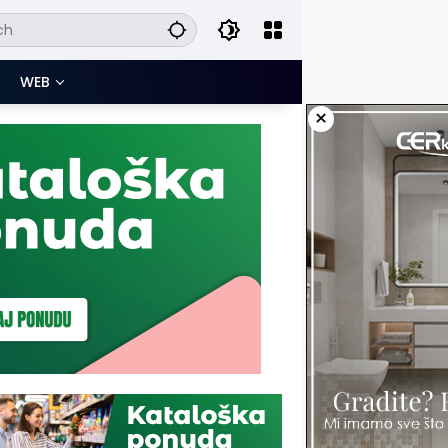
WEB
×