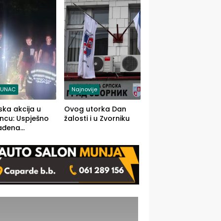
j jedino rješenje
TUNAC
Najnovije
ska akcija u
Ovog utorka Dan
ncu: Uspješno
žalosti i u Zvorniku
ađena
mdesetogodišnj
nka Lazić,
 iz Kravice.