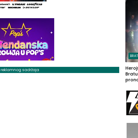
steča
BRA
Heroj
j reklamnog sadržaja
Bratu
pron
seda
a Iva
rodom