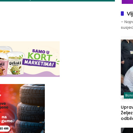
Vi
– Najno
susjed
Bizn
Upra
Želje
odbil
prije
FBiH: 