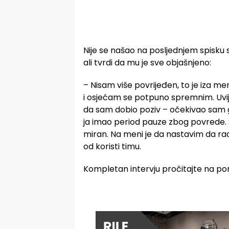
Nije se našao na posljednjem spisku
ali tvrdi da mu je sve objašnjeno:
– Nisam više povrijeđen, to je iza m
i osjećam se potpuno spremnim. Uvije
da sam dobio poziv – očekivao sam g
ja imao period pauze zbog povrede. S
miran. Na meni je da nastavim da rad
od koristi timu.
Kompletan intervju pročitajte na po