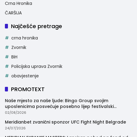
Crna Hronika
ČARŠIJA
Najčešće pretrage
crna hronika
Zvornik
BiH
Policijska uprava Zvornik
obavjestenje
PROMOTEXT
Naše mjesto za naše ljude: Bingo Group svojim
uposlenicima posvećuje posebno lijep festivalski
trenutak
02/08/2026
Meridianbet zvanični sponzor UFC Fight Night Belgrade
24/07/2026