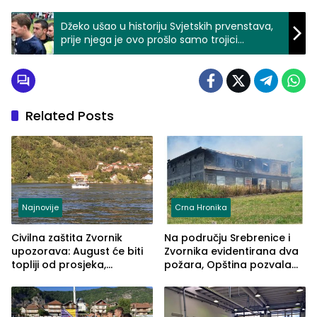
Džeko ušao u historiju Svjetskih prvenstava,
prije njega je ovo prošlo samo trojici
nogometaša
Related Posts
Najnovije
Crna Hronika
Civilna zaštita Zvornik
Na području Srebrenice i
upozorava: August će biti
Zvornika evidentirana dva
topliji od prosjeka,
požara, Opština pozvala
povećan rizik od požara i
na smirivanje tenzija
nestašice vode