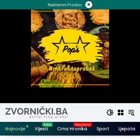
Skip
×
Reklamni Prostor
to
content
Najnovije
Vijesti
Crna Hronika
Sport
Ljepota i 