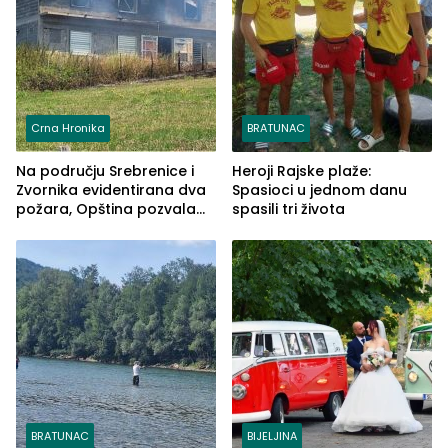
Crna Hronika
BRATUNAC
Na području Srebrenice i
Heroji Rajske plaže:
Zvornika evidentirana dva
Spasioci u jednom danu
požara, Opština pozvala
spasili tri života
na smirivanje tenzija
BRATUNAC
BIJELJINA