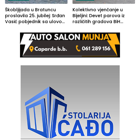
Škobljijada u Bratuncu
Kolektivno vjenčanje u
proslavila 25. jubilej: Srđan
Bijeljini: Devet parova iz
Vasić pobjednik sa ulovom
različitih gradova BiH
od 2.040 grama (FOTO)
izgovorilo sudbonosno da