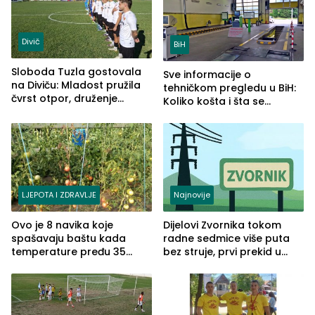
Divič
BiH
Sloboda Tuzla gostovala
Sve informacije o
na Diviču: Mladost pružila
tehničkom pregledu u BiH:
čvrst otpor, druženje
Koliko košta i šta se
nastavljeno uz obalu
pregleda
jezera
LJEPOTA I ZDRAVLJE
Najnovije
Ovo je 8 navika koje
Dijelovi Zvornika tokom
spašavaju baštu kada
radne sedmice više puta
temperature pređu 35
bez struje, prvi prekid u
stepeni
ponedjeljak