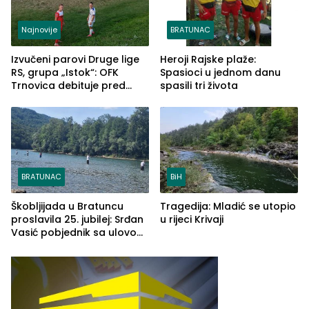
Najnovije
BRATUNAC
Izvučeni parovi Druge lige
Heroji Rajske plaže:
RS, grupa „Istok“: OFK
Spasioci u jednom danu
Trnovica debituje pred
spasili tri života
domaćim navijačima protiv
Drine HE
BRATUNAC
BiH
Škobljijada u Bratuncu
Tragedija: Mladić se utopio
proslavila 25. jubilej: Srđan
u rijeci Krivaji
Vasić pobjednik sa ulovom
od 2.040 grama (FOTO)