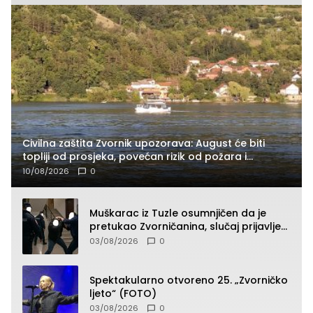
Civilna zaštita Zvornik upozorava: August će biti
topliji od prosjeka, povećan rizik od požara i
nestašice vode
10/08/2026
0
Muškarac iz Tuzle osumnjičen da je
pretukao Zvorničanina, slučaj prijavljen
tužilaštvu
03/08/2026
0
Spektakularno otvoreno 25. „Zvorničko
ljeto“ (FOTO)
03/08/2026
0