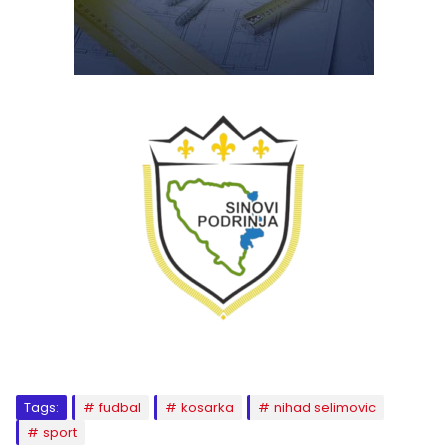
Tags:
fudbal
kosarka
nihad selimovic
sport