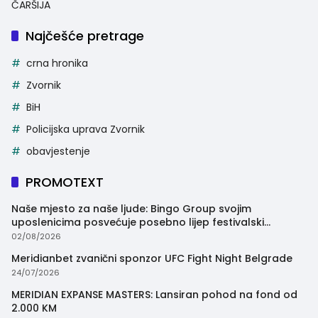
ČARŠIJA
Najčešće pretrage
crna hronika
Zvornik
BiH
Policijska uprava Zvornik
obavjestenje
PROMOTEXT
Naše mjesto za naše ljude: Bingo Group svojim
uposlenicima posvećuje posebno lijep festivalski
trenutak
02/08/2026
Meridianbet zvanični sponzor UFC Fight Night Belgrade
24/07/2026
MERIDIAN EXPANSE MASTERS: Lansiran pohod na fond od
2.000 KM