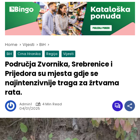
Home
Vijesti
BiH
BiH
Crna Hronika
Regija
Vijesti
Područja Zvornika, Srebrenice i
Prijedora su mjesta gdje se
najintenzivnije traga za žrtvama
rata.
Admin1
4 Min Read
04/01/2025