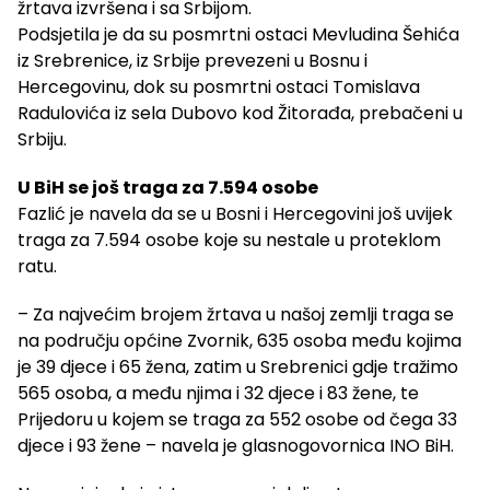
žrtava izvršena i sa Srbijom.
Podsjetila je da su posmrtni ostaci Mevludina Šehića
iz Srebrenice, iz Srbije prevezeni u Bosnu i
Hercegovinu, dok su posmrtni ostaci Tomislava
Radulovića iz sela Dubovo kod Žitorađa, prebačeni u
Srbiju.
U BiH se još traga za 7.594 osobe
Fazlić je navela da se u Bosni i Hercegovini još uvijek
traga za 7.594 osobe koje su nestale u proteklom
ratu.
– Za najvećim brojem žrtava u našoj zemlji traga se
na području općine Zvornik, 635 osoba među kojima
je 39 djece i 65 žena, zatim u Srebrenici gdje tražimo
565 osoba, a među njima i 32 djece i 83 žene, te
Prijedoru u kojem se traga za 552 osobe od čega 33
djece i 93 žene – navela je glasnogovornica INO BiH.