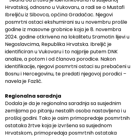
Hrvatskoj, odnosno u Vukovaru, a radi se o Mustafi
Ibreljiću iz Sibovca, općina Gradačac. Njegovi
posmrtni ostaci ekshumirani su u novembru prošle
godine iz masovne grobnice koja je 8. novembra
2024. godine otkrivena na lokalitetu Sramotin lijevi u
Negoslavcima, Republika Hrvatska. Ibreljić je
identificiran u Vukovaru i to najprije putem DNK
analize, a potom i od članova porodice. Nakon
identifikacije, njegovi posmrtni ostaci su prebačeni u
Bosnu i Hercegovinu, te predati njegovoj porodici –
navela je Fazlić.
Regionalna saradnja
Dodala je da je regionalna saradnja sa susjednim
zemljama po pitanju nestalih osoba nastavljena i u
prošloj godini. Tako je osim primopredaje posmrtnih
ostataka žrtve koja je izvršena sa susjednom
Hrvatskom, primopredaja posmrtnih ostataka