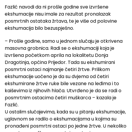
Fazlić navodi da ni prošle godine sve izvršene
ekshumacije nisu imale za rezultat pronalazak
posmrtnih ostataka žrtava, te je više od polovine
ekshumacija bilo bezuspješno.
– Prošle godine, samo u jednom slučaju je otkrivena
masovna grobnica. Radi se o ekshumaciji koja je
izvršena početkom aprila na lokalitetu Donja
Dragotinja, općina Prijedor. Tada su ekshumirani
posmrtni ostaci najmanje četiri žrtve. Prilikom
ekshumacije uočeno je da su dvjema od četiri
ekshumirane žrtve ruke bile vezane na leđima i to
kaiševima iz njihovih hlača. Utvrđeno je da se radi o
posmrtnim ostacima četiri muškarca – kazala je
Fazlić.
U ostalim slučajevima, kada su u pitanju ekshumacije,
uglavnom se radilo o ekshumacijama u kojima su
pronađeni posmrtni ostaci po jedne žrtve. U nekoliko