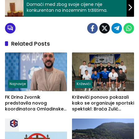
Domaći med zbog svoje cijene nije
konkurentan na inozemnim tržištima.
Related Posts
Najnovije
Križevići
FK Drina Zvornik
Križevići ponovo pokazali
predstavila novog
kako se organizuje sportski
koordinatora Omladinske
spektakl: Braća Zulić
škole
osvojila Križevići kup 2026