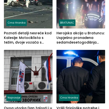
Crna Hronika
BRATUNAC
Poznati detalji nesreće kod
Herojska akcija u Bratuncu:
Kalesije: Motociklista s
Uspješno pronađena
težim, dvoje vozača s
sedamdesetogodišnja
lakšim povredama
Ivanka Lazić, rodom iz
Kravice.
Najnovije
Crna Hronika
Ovog utorka Dan žalosti i u
Vršili fiziološke potrebe i