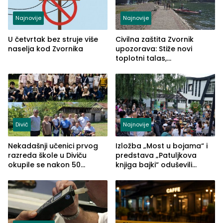
Najnovije
Najnovije
U četvrtak bez struje više
Civilna zaštita Zvornik
naselja kod Zvornika
upozorava: Stiže novi
toplotni talas,
temperature do 41 stepen
Divič
Najnovije
Nekadašnji učenici prvog
Izložba „Most u bojama“ i
razreda škole u Diviču
predstava „Patuljkova
okupile se nakon 50
knjiga bajki“ oduševili
godina, a učitelj Mustafa
posjetioce
Pašić im održao čas
(FOTO)