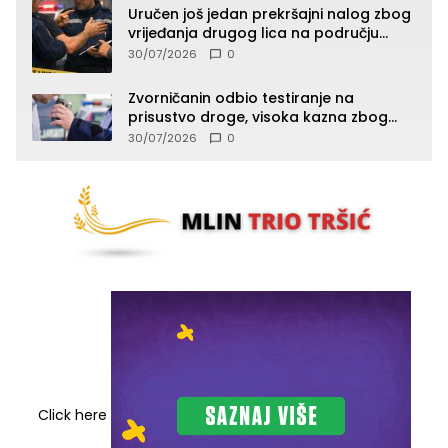
Uručen još jedan prekršajni nalog zbog
vrijeđanja drugog lica na području
Zvornika
30/07/2026
0
Zvorničanin odbio testiranje na
prisustvo droge, visoka kazna zbog
kršenja Zakona o osnovama
30/07/2026
0
bezbjednosti saobraćaja
Click here