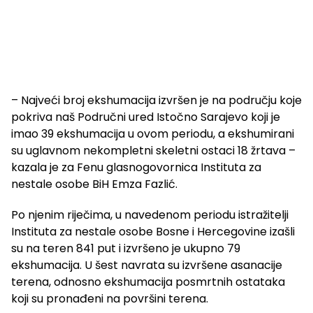
– Najveći broj ekshumacija izvršen je na području koje
pokriva naš Područni ured Istočno Sarajevo koji je
imao 39 ekshumacija u ovom periodu, a ekshumirani
su uglavnom nekompletni skeletni ostaci 18 žrtava –
kazala je za Fenu glasnogovornica Instituta za
nestale osobe BiH Emza Fazlić.
Po njenim riječima, u navedenom periodu istražitelji
Instituta za nestale osobe Bosne i Hercegovine izašli
su na teren 841 put i izvršeno je ukupno 79
ekshumacija. U šest navrata su izvršene asanacije
terena, odnosno ekshumacija posmrtnih ostataka
koji su pronađeni na površini terena.