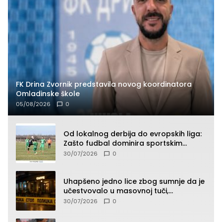
FK Drina Zvornik predstavila novog koordinatora
Omladinske škole
05/08/2026
0
Od lokalnog derbija do evropskih liga:
Zašto fudbal dominira sportskim
klađenjem
30/07/2026
0
Uhapšeno jedno lice zbog sumnje da je
učestvovalo u masovnoj tuči,
maloljetnik zadobio povrede
30/07/2026
0