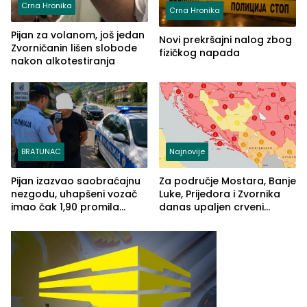
Crna Hronika
Crna Hronika
Pijan za volanom, još jedan
Novi prekršajni nalog zbog
Zvorničanin lišen slobode
fizičkog napada
nakon alkotestiranja
BRATUNAC
Najnovije
Pijan izazvao saobraćajnu
Za područje Mostara, Banje
nezgodu, uhapšeni vozač
Luke, Prijedora i Zvornika
imao čak 1,90 promila
danas upaljen crveni
alkohola u krvi
meteoalarm