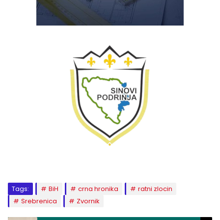
Tags:
BiH
crna hronika
ratni zlocin
Srebrenica
Zvornik