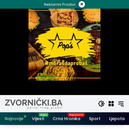
Skip
×
Reklamni Prostor
to
content
Najnovije
Vijesti
Crna Hronika
Sport
Ljepota i 