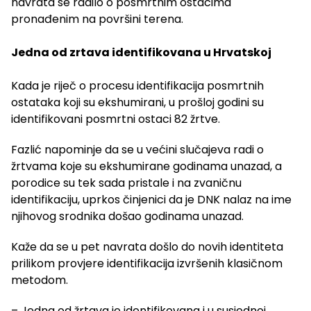
navrata se radilo o posmrtnim ostacima
pronađenim na površini terena.
Jedna od zrtava identifikovana u Hrvatskoj
Kada je riječ o procesu identifikacija posmrtnih
ostataka koji su ekshumirani, u prošloj godini su
identifikovani posmrtni ostaci 82 žrtve.
Fazlić napominje da se u većini slučajeva radi o
žrtvama koje su ekshumirane godinama unazad, a
porodice su tek sada pristale i na zvaničnu
identifikaciju, uprkos činjenici da je DNK nalaz na ime
njihovog srodnika došao godinama unazad.
Kaže da se u pet navrata došlo do novih identiteta
prilikom provjere identifikacija izvršenih klasičnom
metodom.
– Jedna od žrtava je identifikovana i u susjednoj