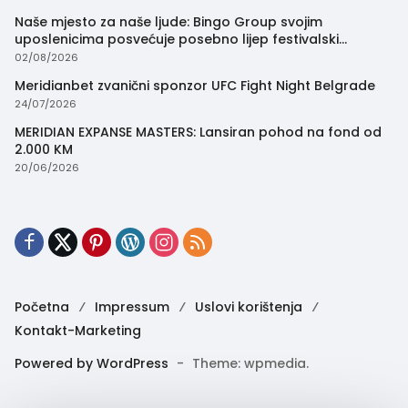
Naše mjesto za naše ljude: Bingo Group svojim
uposlenicima posvećuje posebno lijep festivalski
trenutak
02/08/2026
Meridianbet zvanični sponzor UFC Fight Night Belgrade
24/07/2026
MERIDIAN EXPANSE MASTERS: Lansiran pohod na fond od
2.000 KM
20/06/2026
Početna
Impressum
Uslovi korištenja
Kontakt-Marketing
Powered by WordPress
-
Theme: wpmedia.