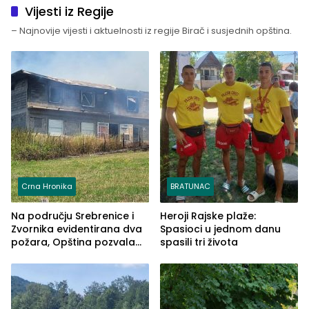
Vijesti iz Regije
– Najnovije vijesti i aktuelnosti iz regije Birač i susjednih opština.
Crna Hronika
BRATUNAC
Na području Srebrenice i
Heroji Rajske plaže:
Zvornika evidentirana dva
Spasioci u jednom danu
požara, Opština pozvala
spasili tri života
na smirivanje tenzija