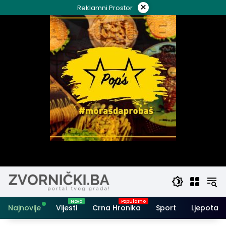
Skip
×
Reklamni Prostor
to
content
Najnovije
Vijesti
Crna Hronika
Sport
Ljepota i 