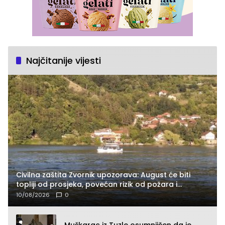
Najčitanije vijesti
Civilna zaštita Zvornik upozorava: August će biti
topliji od prosjeka, povećan rizik od požara i
nestašice vode
10/08/2026
0
Muškarac iz Tuzle osumnjičen da je