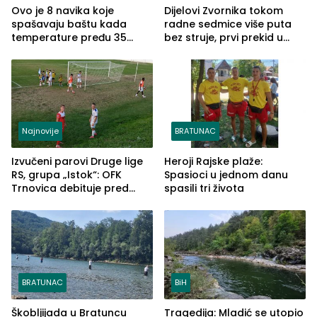
Ovo je 8 navika koje
Dijelovi Zvornika tokom
spašavaju baštu kada
radne sedmice više puta
temperature pređu 35
bez struje, prvi prekid u
stepeni
ponedjeljak
Najnovije
BRATUNAC
Izvučeni parovi Druge lige
Heroji Rajske plaže:
RS, grupa „Istok“: OFK
Spasioci u jednom danu
Trnovica debituje pred
spasili tri života
domaćim navijačima protiv
Drine HE
BRATUNAC
BiH
Škobljijada u Bratuncu
Tragedija: Mladić se utopio