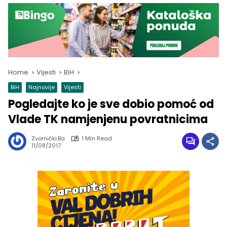
Home
Vijesti
BiH
BiH
Najnovije
Vijesti
Pogledajte ko je sve dobio pomoć od
Vlade TK namjenjenu povratnicima
Zvornički.ba
1 Min Read
11/08/2017