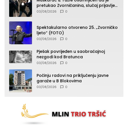
pretukao Zvorničanina, slučaj prijavljen
tužilaštvu
03/08/2026
0
Spektakularno otvoreno 25. „Zvorničko
ljeto“ (FOTO)
03/08/2026
0
Pješak povrijeđen u saobraćajnoj
nezgodi kod Bratunca
03/08/2026
0
Počinju radovi na priključenju javne
garaže u B Blokovima
03/08/2026
0