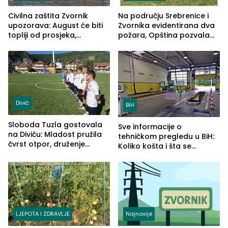
Civilna zaštita Zvornik
Na području Srebrenice i
upozorava: August će biti
Zvornika evidentirana dva
topliji od prosjeka,
požara, Opština pozvala
povećan rizik od požara i
na smirivanje tenzija
nestašice vode
Divič
BiH
Sloboda Tuzla gostovala
Sve informacije o
na Diviču: Mladost pružila
tehničkom pregledu u BiH:
čvrst otpor, druženje
Koliko košta i šta se
nastavljeno uz obalu
pregleda
jezera
LJEPOTA I ZDRAVLJE
Najnovije