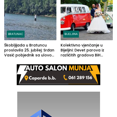
BRATUNAC
BIJELJINA
Škobljijada u Bratuncu
Kolektivno vjenčanje u
proslavila 25. jubilej: Srđan
Bijeljini: Devet parova iz
Vasić pobjednik sa ulovom
različitih gradova BiH
od 2.040 grama (FOTO)
izgovorilo sudbonosno da