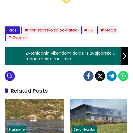
Tags:
ministarstvo za povratak
TK
vlada
Zvornik
Zvorničanin vikendom dolazi iz Švajcarske u
rodno mesto radi lova
Related Posts
Najnovije
Crna Hronika