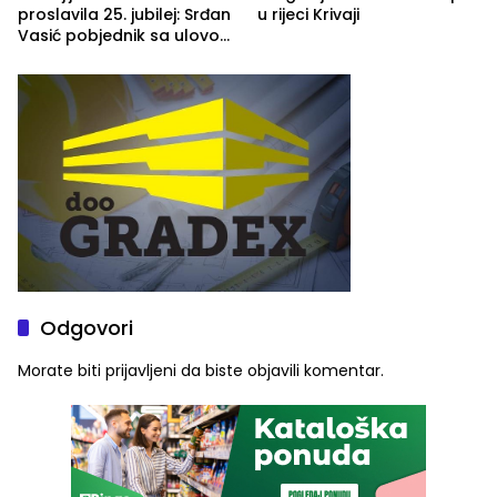
proslavila 25. jubilej: Srđan
u rijeci Krivaji
Vasić pobjednik sa ulovom
od 2.040 grama (FOTO)
Odgovori
Morate biti
prijavljeni
da biste objavili komentar.