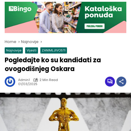
Home
Najnovije
Najnovije
Vijesti
ZANIMLJIVOSTI
Pogledajte ko su kandidati za
ovogodišnjeg Oskara
Admin1
2 Min Read
01/03/2025