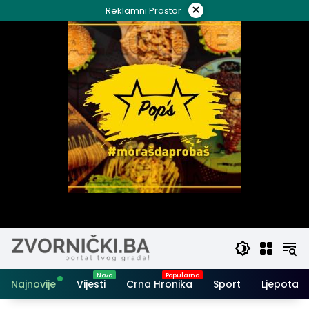
Skip
×
Reklamni Prostor
to
content
Najnovije
Vijesti
Crna Hronika
Sport
Ljepota i 