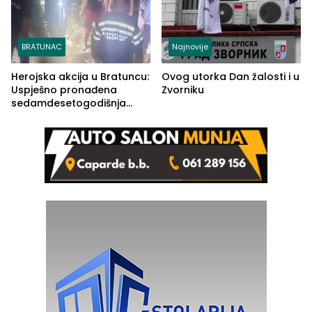
BRATUNAC
Najnovije
Herojska akcija u Bratuncu:
Ovog utorka Dan žalosti i u
Uspješno pronađena
Zvorniku
sedamdesetogodišnja
Ivanka Lazić, rodom iz
Kravice.