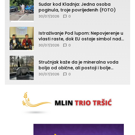
Sudar kod Kladnja: Jedna osoba
poginula, troje povrijeđenih (FOTO)
30/07/2026
0
Istraživanje Pod lupom: Nepovjerenje u
vlasti raste, dok EU ostaje simbol nade
građana
30/07/2026
0
Stručnjak kaže da je mineralna voda
bolja od obične, ali postoji i bolje
rješenje
30/07/2026
0