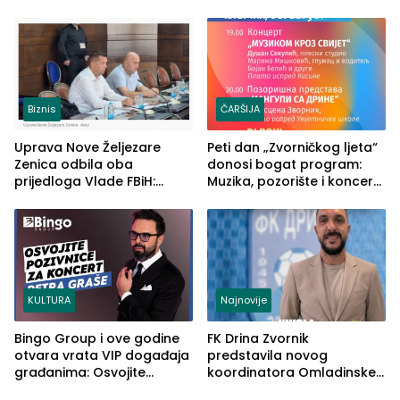
u RS-u
2026. godine
Biznis
ČARŠIJA
Uprava Nove Željezare
Peti dan „Zvorničkog ljeta“
Zenica odbila oba
donosi bogat program:
prijedloga Vlade FBiH:
Muzika, pozorište i koncert
Ustrajni da je stečaj jedino
Stoje
rješenje
KULTURA
Najnovije
Bingo Group i ove godine
FK Drina Zvornik
otvara vrata VIP događaja
predstavila novog
građanima: Osvojite
koordinatora Omladinske
ulaznice za koncert Petra
škole