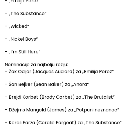
– „Emilija Perez“
– „The Substance“
– „Wicked“
– „Nickel Boys“
– „I’m Still Here“
Nominacije za najbolju režiju:
– Žak Odijar (Jacques Audiard) za „Emilija Perez“
– Šon Bejker (Sean Baker) za „Anora“
– Brejdi Korbet (Brady Corbet) za „The Brutalist“
– Džejms Mangold (James) za „Potpuni neznanac“
– Korali Farža (Coralie Fargeat) za „The Substance“