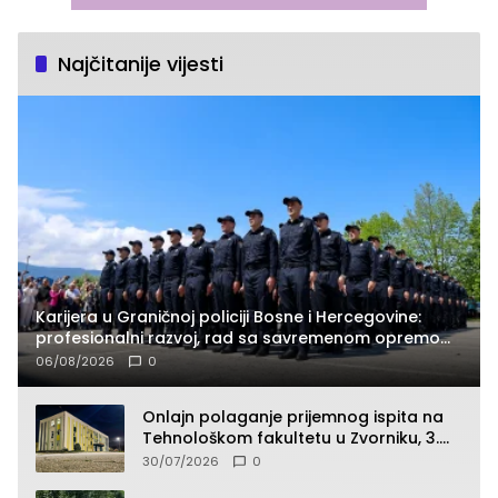
Najčitanije vijesti
Karijera u Graničnoj policiji Bosne i Hercegovine:
profesionalni razvoj, rad sa savremenom opremom
i služba građanima
06/08/2026
0
Onlajn polaganje prijemnog ispita na
Tehnološkom fakultetu u Zvorniku, 3.
septembra u 9.00 časova
30/07/2026
0