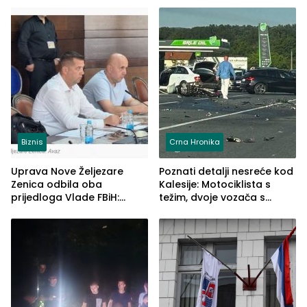
Biznis
Crna Hronika
Uprava Nove Željezare
Poznati detalji nesreće kod
Zenica odbila oba
Kalesije: Motociklista s
prijedloga Vlade FBiH:
težim, dvoje vozača s
Ustrajni da je stečaj jedino
lakšim povredama
rješenje