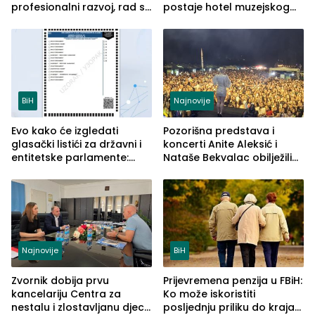
profesionalni razvoj, rad sa
postaje hotel muzejskog
savremenom opremom i
tipa
služba građanima
BiH
Najnovije
Evo kako će izgledati
Pozorišna predstava i
glasački listići za državni i
koncerti Anite Aleksić i
entitetske parlamente:
Nataše Bekvalac obilježili
Najveće izmjene biće
četvrto veče Zvorničkog
vidljive na njima
ljeta (FOTO)
Najnovije
BiH
Zvornik dobija prvu
Prijevremena penzija u FBiH:
kancelariju Centra za
Ko može iskoristiti
nestalu i zlostavljanu djecu
posljednju priliku do kraja