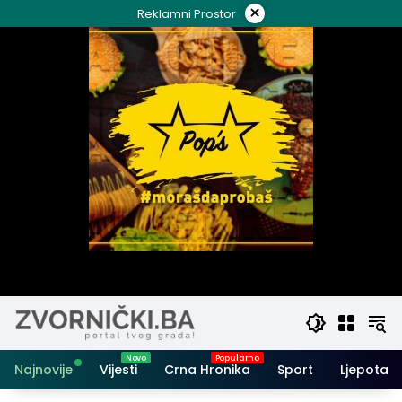
Skip
×
Reklamni Prostor
to
content
Najnovije
Vijesti
Crna Hronika
Sport
Ljepota i 