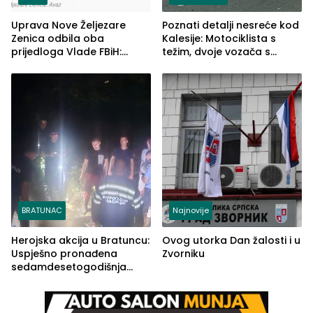
Uprava Nove Željezare
Poznati detalji nesreće kod
Zenica odbila oba
Kalesije: Motociklista s
prijedloga Vlade FBiH:
težim, dvoje vozača s
Ustrajni da je stečaj jedino
lakšim povredama
rješenje
BRATUNAC
Najnovije
Herojska akcija u Bratuncu:
Ovog utorka Dan žalosti i u
Uspješno pronađena
Zvorniku
sedamdesetogodišnja
Ivanka Lazić, rodom iz
Kravice.