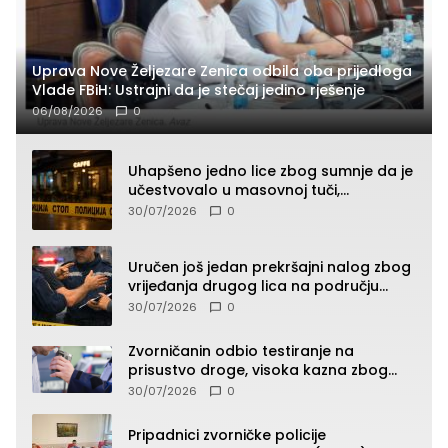
Uprava Nove Željezare Zenica odbila oba prijedloga
Vlade FBiH: Ustrajni da je stečaj jedino rješenje
06/08/2026
0
Uhapšeno jedno lice zbog sumnje da je
učestvovalo u masovnoj tuči,
maloljetnik zadobio povrede
30/07/2026
0
Uručen još jedan prekršajni nalog zbog
vrijeđanja drugog lica na području
Zvornika
30/07/2026
0
Zvorničanin odbio testiranje na
prisustvo droge, visoka kazna zbog
kršenja Zakona o osnovama
30/07/2026
0
bezbjednosti saobraćaja
Pripadnici zvorničke policije