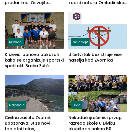
građanima: Osvojite
koordinatora Omladinske
ulaznice za koncert Petra
škole
Graše
Križevići
Najnovije
Križevići ponovo pokazali
U četvrtak bez struje više
kako se organizuje sportski
naselja kod Zvornika
spektakl: Braća Zulić
osvojila Križevići kup 2026
Najnovije
Divič
Civilna zaštita Zvornik
Nekadašnji učenici prvog
upozorava: Stiže novi
razreda škole u Diviču
toplotni talas,
okupile se nakon 50