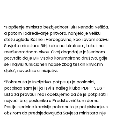
“Hapšenje ministra bezbjednosti BiH Nenada Nešića,
a potom i određivanje pritvora, nanijelo je veliku
štetu ugledu Bosne i Hercegovine, kao i ovom sazivu
Savjeta ministara BiH, kako na lokalnom, tako i na
međunarodnom nivou. Ovaj događaj je još jednom
potvrdio da je BiH visoko korumpirano društvo, gdje
se i najviši funkcioneri hapse zbog teških krivičnih
djela”, navodi se u inicijativi.
“Pokrenuta je inicijativa, potpisuju je poslanici,
potpisao sam je i ja i svi iz našeg kluba PDP – SDS –
Lista za pravdu i red i očekujemo da će je potpisati i
najveći broj poslanika u Predstavničkom domu.
Poslije sjednice komisije pokrenuto je potpisivanje, s
obzirom da predsjedavajuća Savjeta ministara nije