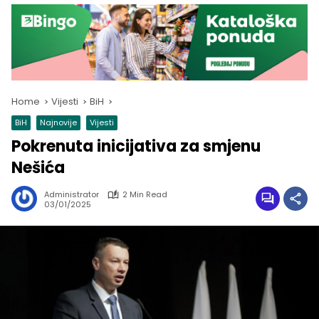
Home
Vijesti
BiH
BiH
Najnovije
Vijesti
Pokrenuta inicijativa za smjenu
Nešića
Administrator
2 Min Read
03/01/2025