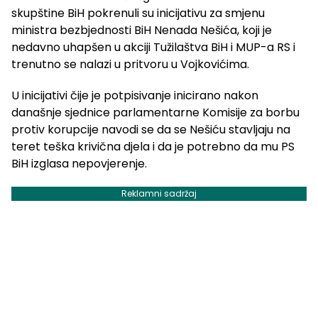
skupštine BiH pokrenuli su inicijativu za smjenu
ministra bezbjednosti BiH Nenada Nešića, koji je
nedavno uhapšen u akciji Tužilaštva BiH i MUP-a RS i
trenutno se nalazi u pritvoru u Vojkovićima.
U inicijativi čije je potpisivanje inicirano nakon
današnje sjednice parlamentarne Komisije za borbu
protiv korupcije navodi se da se Nešiću stavljaju na
teret teška krivična djela i da je potrebno da mu PS
BiH izglasa nepovjerenje.
Reklamni sadržaj