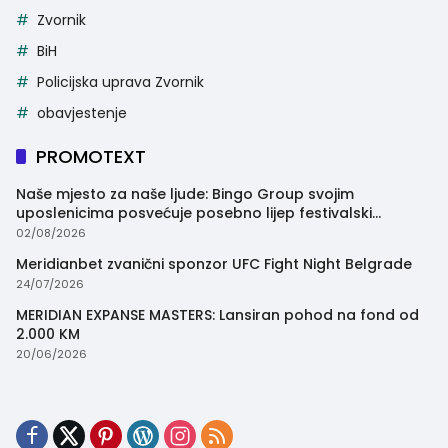
Zvornik
BiH
Policijska uprava Zvornik
obavjestenje
PROMOTEXT
Naše mjesto za naše ljude: Bingo Group svojim
uposlenicima posvećuje posebno lijep festivalski
trenutak
02/08/2026
Meridianbet zvanični sponzor UFC Fight Night Belgrade
24/07/2026
MERIDIAN EXPANSE MASTERS: Lansiran pohod na fond od
2.000 KM
20/06/2026