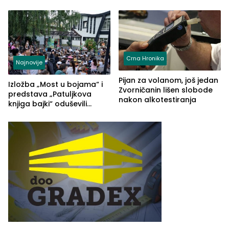
temperature do 41 stepen
godina, a učitelj Mustafa
Pašić im održao čas
(FOTO)
Crna Hronika
Najnovije
Pijan za volanom, još jedan
Izložba „Most u bojama“ i
Zvorničanin lišen slobode
predstava „Patuljkova
nakon alkotestiranja
knjiga bajki“ oduševili
posjetioce