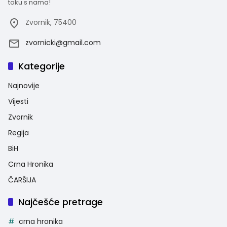
toku s nama!
Zvornik, 75400
zvornicki@gmail.com
Kategorije
Najnovije
Vijesti
Zvornik
Regija
BiH
Crna Hronika
ČARŠIJA
Najčešće pretrage
crna hronika