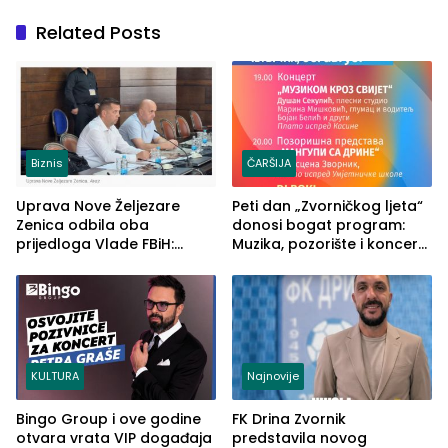
Related Posts
Biznis
ČARŠIJA
Uprava Nove Željezare
Peti dan „Zvorničkog ljeta“
Zenica odbila oba
donosi bogat program:
prijedloga Vlade FBiH:
Muzika, pozorište i koncert
Ustrajni da je stečaj jedino
Stoje
rješenje
KULTURA
Najnovije
Bingo Group i ove godine
FK Drina Zvornik
otvara vrata VIP događaja
predstavila novog