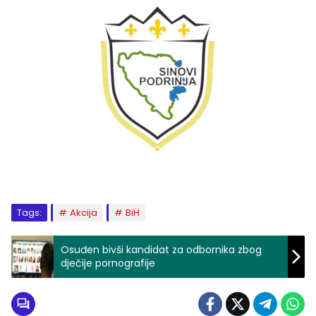
Tags:
Akcija
BiH
Osuđen bivši kandidat za odbornika zbog
dječije pornografije