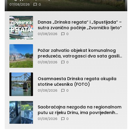
07/08/2026
0
Danas „Drinska regata“ i „Spustijada“ –
sutra zvanično počinje „Zvorničko ljeto“
01/08/2026
0
Požar zahvatio objekat komunalnog
preduzeća, vatrogasci dva sata gasili
vatru (FOTO)
01/08/2026
0
Osamnaesta Drinska regata okupila
stotine učesnika (FOTO)
01/08/2026
0
Saobraćajna nezgoda na regionalnom
putu uz rijeku Drinu, ima povrijeđenih
lica (FOTO)
01/08/2026
0