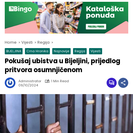
Home
Vijesti
Regija
BIJELJINA
Crna Hronika
Najnovije
Regija
Vijesti
Pokušaj ubistva u Bijeljini, prijedlog
pritvora osumnjičenom
Administrator
1 Min Read
09/10/2024