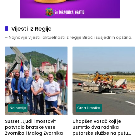
Vijesti iz Regije
– Najnovije vijesti i aktuelnosti iz regije Birač i susjednih opština.
Najnovije
Crna Hronika
Susret „Ljudi i mostovi“
Uhapšen vozač koji je
potvrdio bratske veze
usmrtio dva radnika
Zvornika i Malog Zvornika
putarske službe na putu
od Loznice prema Šapcu