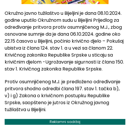
Okružno javno tužilaštvo u Bijeljini je dana 08.10.2024.
godine uputilo Okružnom sudu u Bijeljini Prijedlog za
određivanje pritvora protiv osumnjičenog M.J., zbog
osnovane sumnje da je dana 06.10.2024. godine oko
22.15 časova u Bijeljini, počinio krivično djelo – Pokušaj
ubistva iz člana 124. stav 1. a u vezi sa članom 22.
Krivičnog zakonika Republike Srpske u sticaju sa
krivičnim djelom -Ugrožavanje sigurnosti iz člana 150.
stav 1. Krivičnog zakonika Republike Srpske.
Protiv osumnjičenog M.J. je predloženo određivanje
pritvora shodno odredbi člana 197. stav 1. tačka b),
v) i g) Zakona o krivičnom postupku Republike
Srpske, saopšteno je jutros iz Okružnog javnog
tužilaštva u Bijeljini.
Reklamni sadržaj