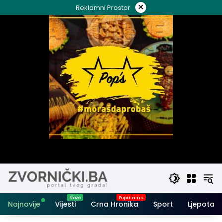
Skip
×
Reklamni Prostor
to
content
Najnovije
Vijesti
Crna Hronika
Sport
Ljepota i 