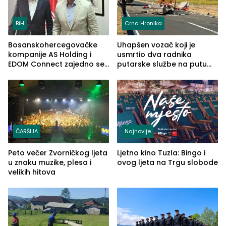
BiH
Crna Hronika
Bosanskohercegovačke
Uhapšen vozač koji je
kompanije AS Holding i
usmrtio dva radnika
EDOM Connect zajedno se
putarske službe na putu
šire na tržište Maroka
od Loznice prema Šapcu
(FOTO)
ČARŠIJA
Najnovije
Peto večer Zvorničkog ljeta
Ljetno kino Tuzla: Bingo i
u znaku muzike, plesa i
ovog ljeta na Trgu slobode
velikih hitova