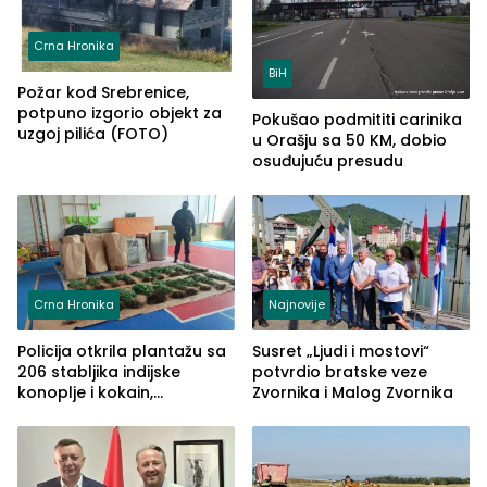
Crna Hronika
BiH
Požar kod Srebrenice,
potpuno izgorio objekt za
Pokušao podmititi carinika
uzgoj pilića (FOTO)
u Orašju sa 50 KM, dobio
osuđujuću presudu
Crna Hronika
Najnovije
Policija otkrila plantažu sa
Susret „Ljudi i mostovi“
206 stabljika indijske
potvrdio bratske veze
konoplje i kokain,
Zvornika i Malog Zvornika
uhapšena jedna osoba
(FOTO)