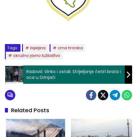
Tags:
bijeljina
crna hronika
okružno javno tužilaštvo
Radović Vinko i ostali: Strijeljanje četiri brata i
oca u Drinjači
Related Posts