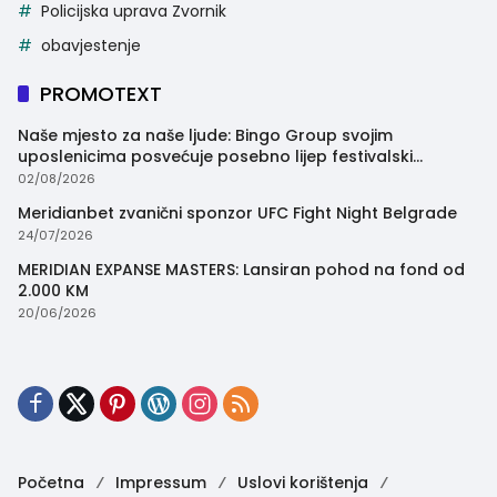
Policijska uprava Zvornik
obavjestenje
PROMOTEXT
Naše mjesto za naše ljude: Bingo Group svojim
uposlenicima posvećuje posebno lijep festivalski
trenutak
02/08/2026
Meridianbet zvanični sponzor UFC Fight Night Belgrade
24/07/2026
MERIDIAN EXPANSE MASTERS: Lansiran pohod na fond od
2.000 KM
20/06/2026
Početna
Impressum
Uslovi korištenja