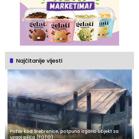
Najčitanije vijesti
Požar kod Srebrenice, potpuno izgorio objekt za
uzgoj pilića (FOTO)