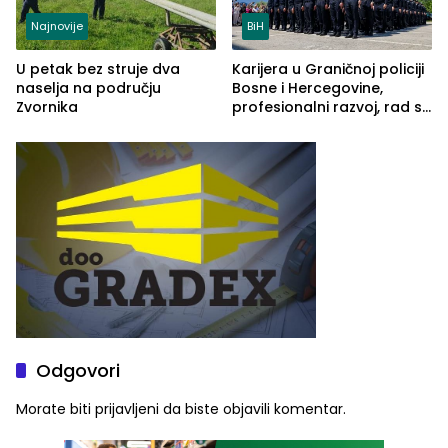
Najnovije
BiH
U petak bez struje dva
Karijera u Graničnoj policiji
naselja na području
Bosne i Hercegovine,
Zvornika
profesionalni razvoj, rad sa
savremenom opremom i
služba građanima
Odgovori
Morate biti
prijavljeni
da biste objavili komentar.