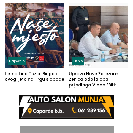
(FOTO)
Najnovije
Biznis
Ljetno kino Tuzla: Bingo i
Uprava Nove Željezare
ovog ljeta na Trgu slobode
Zenica odbila oba
prijedloga Vlade FBiH:
Ustrajni da je stečaj jedino
rješenje