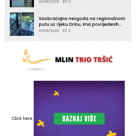
01/08/2026
0
Saobraćajna nezgoda na regionalnom
putu uz rijeku Drinu, ima povrijeđenih
lica (FOTO)
01/08/2026
0
Click here