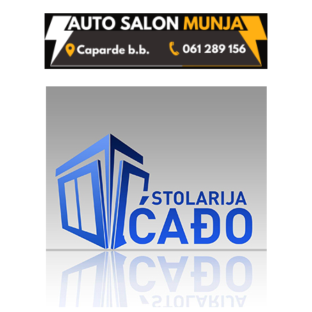
Ustrajni da je stečaj jedino
lakšim povredama
rješenje