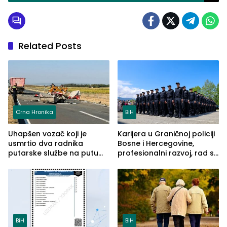
Related Posts
Crna Hronika
BiH
Uhapšen vozač koji je
Karijera u Graničnoj policiji
usmrtio dva radnika
Bosne i Hercegovine,
putarske službe na putu
profesionalni razvoj, rad sa
od Loznice prema Šapcu
savremenom opremom i
(FOTO)
služba građanima
BiH
BiH