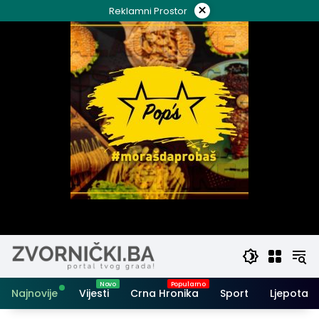
Skip
×
Reklamni Prostor
to
content
Najnovije
Vijesti
Crna Hronika
Sport
Ljepota i 