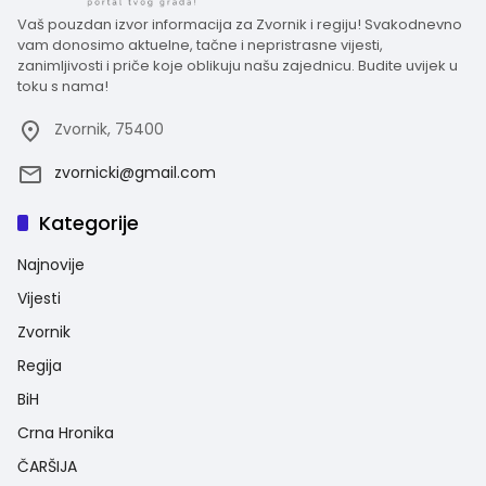
Vaš pouzdan izvor informacija za Zvornik i regiju! Svakodnevno
vam donosimo aktuelne, tačne i nepristrasne vijesti,
zanimljivosti i priče koje oblikuju našu zajednicu. Budite uvijek u
toku s nama!
Zvornik, 75400
zvornicki@gmail.com
Kategorije
Najnovije
Vijesti
Zvornik
Regija
BiH
Crna Hronika
ČARŠIJA