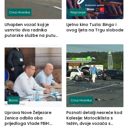
Crna Hronika
Najnovije
Uhapšen vozač koji je
Ljetno kino Tuzla: Bingo i
usmrtio dva radnika
ovog ljeta na Trgu slobode
putarske službe na putu
od Loznice prema Šapcu
(FOTO)
Biznis
Crna Hronika
Uprava Nove Željezare
Poznati detalji nesreće kod
Zenica odbila oba
Kalesije: Motociklista s
prijedloga Vlade FBiH:
težim, dvoje vozača s