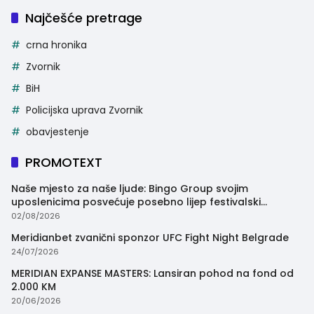
Najčešće pretrage
crna hronika
Zvornik
BiH
Policijska uprava Zvornik
obavjestenje
PROMOTEXT
Naše mjesto za naše ljude: Bingo Group svojim
uposlenicima posvećuje posebno lijep festivalski
trenutak
02/08/2026
Meridianbet zvanični sponzor UFC Fight Night Belgrade
24/07/2026
MERIDIAN EXPANSE MASTERS: Lansiran pohod na fond od
2.000 KM
20/06/2026