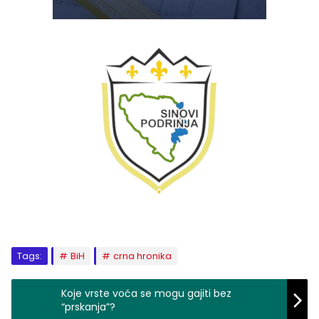
Tags:
BiH
crna hronika
Koje vrste voća se mogu gajiti bez
“prskanja”?