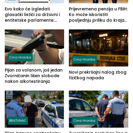
Evo kako će izgledati
Prijevremena penzija u FBiH:
glasački listići za državni i
Ko može iskoristiti
entitetske parlamente:
posljednju priliku do kraja
Najveće izmjene biće
2026. godine
vidljive na njima
Crna Hronika
Crna Hronika
Pijan za volanom, još jedan
Novi prekršajni nalog zbog
Zvorničanin lišen slobode
fizičkog napada
nakon alkotestiranja
BRATUNAC
Crna Hronika