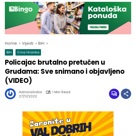
Home
Vijesti
BiH
BiH
Crna Hronika
Policajac brutalno pretučen u
Grudama: Sve snimano i objavljeno
(VIDEO)
Administrator
1 Min Read
27/11/2022