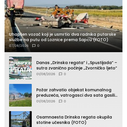
Uhapšen vozač koji je usmrtio dva radnika putarske
službe na putu od Loznice prema Šapcu (FOTO)
07/08/2026
0
Danas „Drinska regata“ i „Spustijada“ –
sutra zvanično počinje „Zvorničko ljeto“
01/08/2026
0
Požar zahvatio objekat komunalnog
preduzeća, vatrogasci dva sata gasili
vatru (FOTO)
01/08/2026
0
Osamnaesta Drinska regata okupila
stotine učesnika (FOTO)