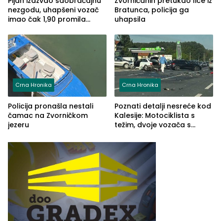
Pijan izazvao saobraćajnu
Zvorničanin pretukao lice iz
nezgodu, uhapšeni vozač
Bratunca, policija ga
imao čak 1,90 promila
uhapsila
alkohola u krvi
Crna Hronika
Crna Hronika
Policija pronašla nestali
Poznati detalji nesreće kod
čamac na Zvorničkom
Kalesije: Motociklista s
jezeru
težim, dvoje vozača s
lakšim povredama