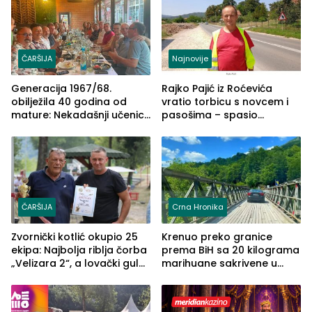
ČARŠIJA
Najnovije
Generacija 1967/68.
Rajko Pajić iz Roćevića
obilježila 40 godina od
vratio torbicu s novcem i
mature: Nekadašnji učenici
pasošima – spasio
TŠC-a okupili se u Zvorniku
porodično ljetovanje u
(FOTO)
Grčkoj
ČARŠIJA
Crna Hronika
Zvornički kotlić okupio 25
Krenuo preko granice
ekipa: Najbolja riblja čorba
prema BiH sa 20 kilograma
„Velizara 2“, a lovački gulaš
marihuane sakrivene u
„Red i Zaprska“ (FOTO)
automobilu