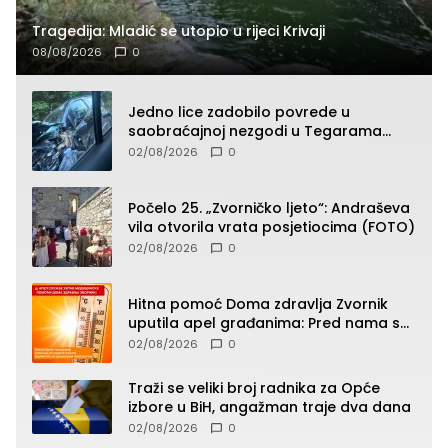
Tragedija: Mladić se utopio u rijeci Krivaji
08/08/2026
0
Jedno lice zadobilo povrede u
saobraćajnoj nezgodi u Tegarama
(FOTO)
02/08/2026
0
Počelo 25. „Zvorničko ljeto“: Andraševa
vila otvorila vrata posjetiocima (FOTO)
02/08/2026
0
Hitna pomoć Doma zdravlja Zvornik
uputila apel građanima: Pred nama su
temperature do 40°C, oprez zbog
02/08/2026
0
toplotnog udara
Traži se veliki broj radnika za Opće
izbore u BiH, angažman traje dva dana
02/08/2026
0