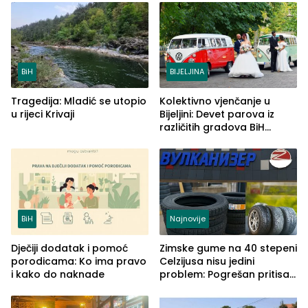
BiH
BIJELJINA
Tragedija: Mladić se utopio
Kolektivno vjenčanje u
u rijeci Krivaji
Bijeljini: Devet parova iz
različitih gradova BiH
izgovorilo sudbonosno da
BiH
Najnovije
Dječiji dodatak i pomoć
Zimske gume na 40 stepeni
porodicama: Ko ima pravo
Celzijusa nisu jedini
i kako do naknade
problem: Pogrešan pritisak
može biti mnogo opasniji