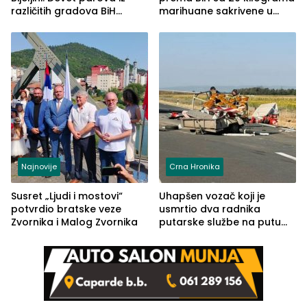
različitih gradova BiH
marihuane sakrivene u
izgovorilo sudbonosno da
automobilu
Najnovije
Crna Hronika
Susret „Ljudi i mostovi“
Uhapšen vozač koji je
potvrdio bratske veze
usmrtio dva radnika
Zvornika i Malog Zvornika
putarske službe na putu
od Loznice prema Šapcu
(FOTO)