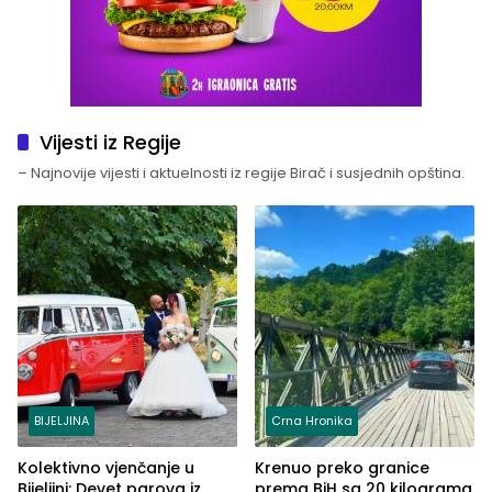
Vijesti iz Regije
– Najnovije vijesti i aktuelnosti iz regije Birač i susjednih opština.
BIJELJINA
Crna Hronika
Kolektivno vjenčanje u
Krenuo preko granice
Bijeljini: Devet parova iz
prema BiH sa 20 kilograma