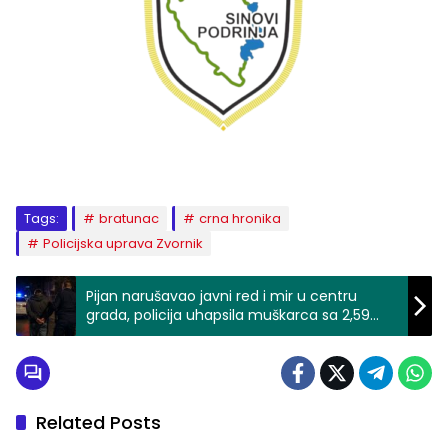
Tags:
bratunac
crna hronika
Policijska uprava Zvornik
Pijan narušavao javni red i mir u centru
grada, policija uhapsila muškarca sa 2,59
promila alkohola
Related Posts