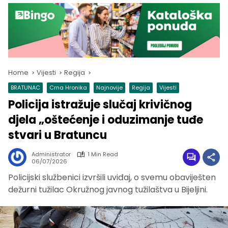
Home
Vijesti
Regija
BRATUNAC
Crna Hronika
Najnovije
Regija
Vijesti
Policija istražuje slučaj krivičnog
djela „oštećenje i oduzimanje tuđe
stvari u Bratuncu
Administrator
1 Min Read
06/07/2026
Policijski službenici izvršili uviđaj, o svemu obaviješten
dežurni tužilac Okružnog javnog tužilaštva u Bijeljini.