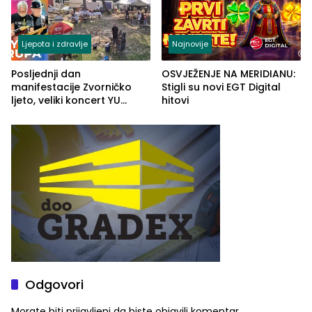
Ljepota i zdravlje
Najnovije
Posljednji dan
OSVJEŽENJE NA MERIDIANU:
manifestacije Zvorničko
Stigli su novi EGT Digital
ljeto, veliki koncert YU
hitovi
grupe zatvara program
ove godine
Odgovori
Morate biti
prijavljeni
da biste objavili komentar.