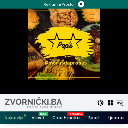
Skip
×
Reklamni Prostor
to
content
Najnovije
Vijesti
Crna Hronika
Sport
Ljepota i 