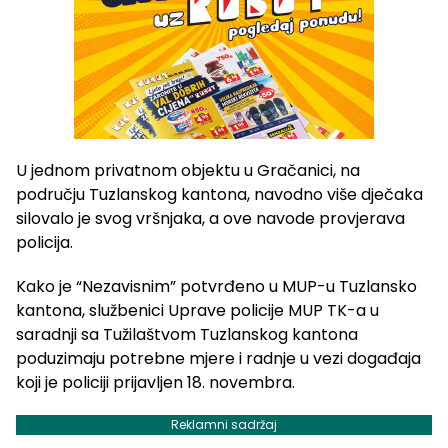
U jednom privatnom objektu u Gračanici, na
području Tuzlanskog kantona, navodno više dječaka
silovalo je svog vršnjaka, a ove navode provjerava
policija.
Kako je “Nezavisnim” potvrđeno u MUP-u Tuzlansko
kantona, službenici Uprave policije MUP TK-a u
saradnji sa Tužilaštvom Tuzlanskog kantona
poduzimaju potrebne mjere i radnje u vezi događaja
koji je policiji prijavljen 18. novembra.
Reklamni sadržaj