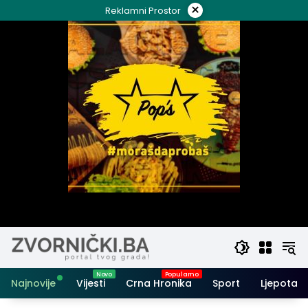
Skip
×
Reklamni Prostor
to
content
Najnovije
Vijesti
Crna Hronika
Sport
Ljepota i 