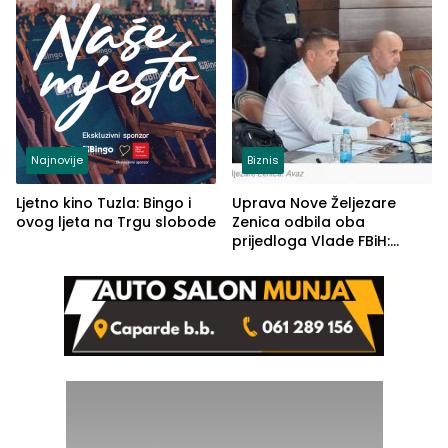
Najnovije
Biznis
Ljetno kino Tuzla: Bingo i
Uprava Nove Željezare
ovog ljeta na Trgu slobode
Zenica odbila oba
prijedloga Vlade FBiH:
Ustrajni da je stečaj jedino
rješenje