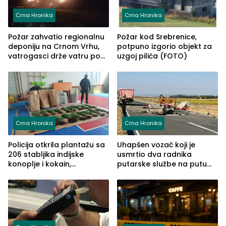
Crna Hronika
Crna Hronika
Požar zahvatio regionalnu
Požar kod Srebrenice,
deponiju na Crnom Vrhu,
potpuno izgorio objekt za
vatrogasci drže vatru pod
uzgoj pilića (FOTO)
kontrolom (FOTO)
Crna Hronika
Crna Hronika
Policija otkrila plantažu sa
Uhapšen vozač koji je
206 stabljika indijske
usmrtio dva radnika
konoplje i kokain,
putarske službe na putu
uhapšena jedna osoba
od Loznice prema Šapcu
(FOTO)
(FOTO)