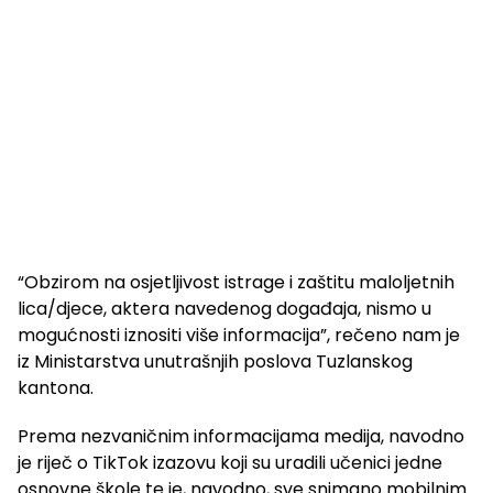
“Obzirom na osjetljivost istrage i zaštitu maloljetnih
lica/djece, aktera navedenog događaja, nismo u
mogućnosti iznositi više informacija”, rečeno nam je
iz Ministarstva unutrašnjih poslova Tuzlanskog
kantona.
Prema nezvaničnim informacijama medija, navodno
je riječ o TikTok izazovu koji su uradili učenici jedne
osnovne škole te je, navodno, sve snimano mobilnim