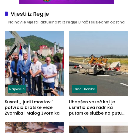
Vijesti iz Regije
– Najnovije vijesti i aktuelnosti iz regije Birač i susjednih opština.
Najnovije
Crna Hronika
Susret „Ljudi i mostovi“
Uhapšen vozač koji je
potvrdio bratske veze
usmrtio dva radnika
Zvornika i Malog Zvornika
putarske službe na putu
od Loznice prema Šapcu
(FOTO)