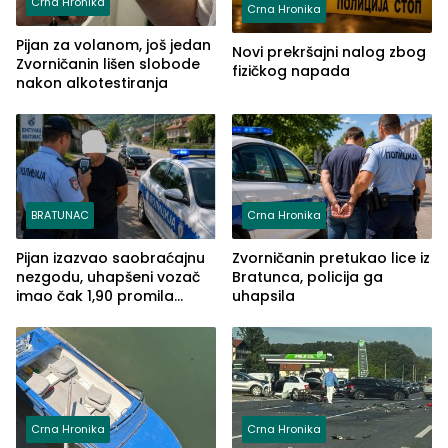
Crna Hronika
Crna Hronika
Pijan za volanom, još jedan
Novi prekršajni nalog zbog
Zvorničanin lišen slobode
fizičkog napada
nakon alkotestiranja
BRATUNAC
Crna Hronika
Pijan izazvao saobraćajnu
Zvorničanin pretukao lice iz
nezgodu, uhapšeni vozač
Bratunca, policija ga
imao čak 1,90 promila
uhapsila
alkohola u krvi
Crna Hronika
Crna Hronika