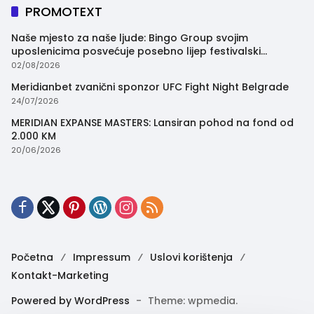
PROMOTEXT
Naše mjesto za naše ljude: Bingo Group svojim
uposlenicima posvećuje posebno lijep festivalski
trenutak
02/08/2026
Meridianbet zvanični sponzor UFC Fight Night Belgrade
24/07/2026
MERIDIAN EXPANSE MASTERS: Lansiran pohod na fond od
2.000 KM
20/06/2026
Početna
Impressum
Uslovi korištenja
Kontakt-Marketing
Powered by WordPress
-
Theme: wpmedia.