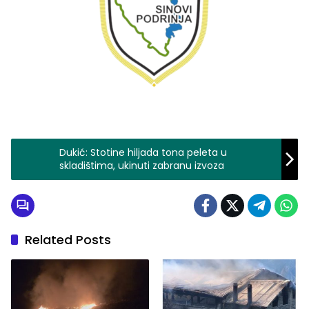
Dukić: Stotine hiljada tona peleta u
skladištima, ukinuti zabranu izvoza
Related Posts