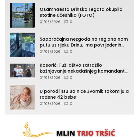
Osamnaesta Drinska regata okupila
stotine učesnika (FOTO)
01/08/2026
0
Saobraćajna nezgoda na regionalnom
putu uz rijeku Drinu, ima povrijeđenih
lica (FOTO)
01/08/2026
0
Kosorić: Tužilaštvo zatražilo
kažnjavanje nekadašnjeg komandanta
Vlaseničke brigade
01/08/2026
0
U porodilištu Bolnice Zvornik tokom jula
rođene 42 bebe
01/08/2026
0