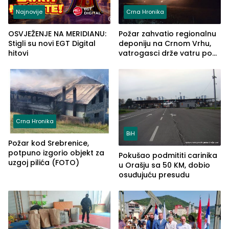
Najnovije
Crna Hronika
OSVJEŽENJE NA MERIDIANU:
Požar zahvatio regionalnu
Stigli su novi EGT Digital
deponiju na Crnom Vrhu,
hitovi
vatrogasci drže vatru pod
kontrolom (FOTO)
Crna Hronika
BiH
Požar kod Srebrenice,
potpuno izgorio objekt za
Pokušao podmititi carinika
uzgoj pilića (FOTO)
u Orašju sa 50 KM, dobio
osuđujuću presudu