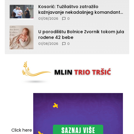
Kosorić: Tužilaštvo zatražilo
kažnjavanje nekadašnjeg komandanta
Vlaseničke brigade
01/08/2026
0
U porodilištu Bolnice Zvornik tokom jula
rođene 42 bebe
01/08/2026
0
Click here