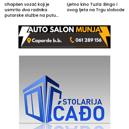
Uhapšen vozač koji je
Ljetno kino Tuzla: Bingo i
usmrtio dva radnika
ovog ljeta na Trgu slobode
putarske službe na putu
od Loznice prema Šapcu
(FOTO)