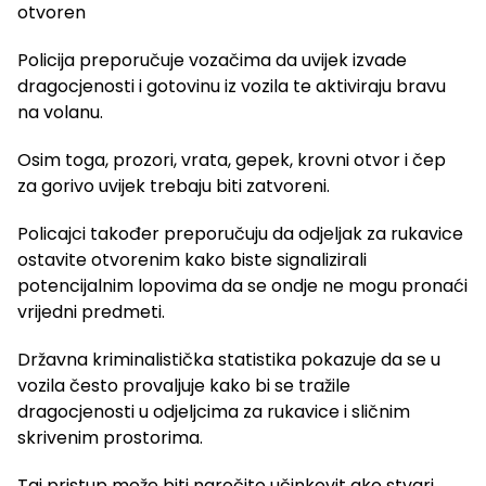
otvoren
Policija preporučuje vozačima da uvijek izvade
dragocjenosti i gotovinu iz vozila te aktiviraju bravu
na volanu.
Osim toga, prozori, vrata, gepek, krovni otvor i čep
za gorivo uvijek trebaju biti zatvoreni.
Policajci također preporučuju da odjeljak za rukavice
ostavite otvorenim kako biste signalizirali
potencijalnim lopovima da se ondje ne mogu pronaći
vrijedni predmeti.
Državna kriminalistička statistika pokazuje da se u
vozila često provaljuje kako bi se tražile
dragocjenosti u odjeljcima za rukavice i sličnim
skrivenim prostorima.
Taj pristup može biti naročito učinkovit ako stvari