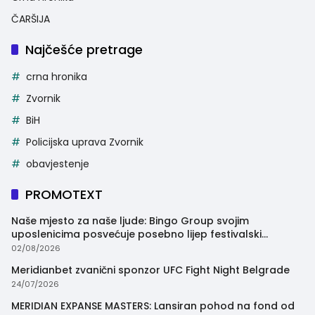
ČARŠIJA
Najčešće pretrage
crna hronika
Zvornik
BiH
Policijska uprava Zvornik
obavjestenje
PROMOTEXT
Naše mjesto za naše ljude: Bingo Group svojim
uposlenicima posvećuje posebno lijep festivalski
trenutak
02/08/2026
Meridianbet zvanični sponzor UFC Fight Night Belgrade
24/07/2026
MERIDIAN EXPANSE MASTERS: Lansiran pohod na fond od