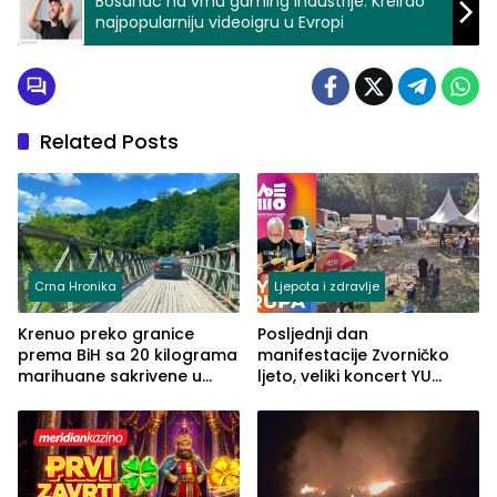
Bosanac na vrhu gaming industrije: Kreirao
najpopularniju videoigru u Evropi
Related Posts
Crna Hronika
Ljepota i zdravlje
Krenuo preko granice
Posljednji dan
prema BiH sa 20 kilograma
manifestacije Zvorničko
marihuane sakrivene u
ljeto, veliki koncert YU
automobilu
grupe zatvara program
ove godine