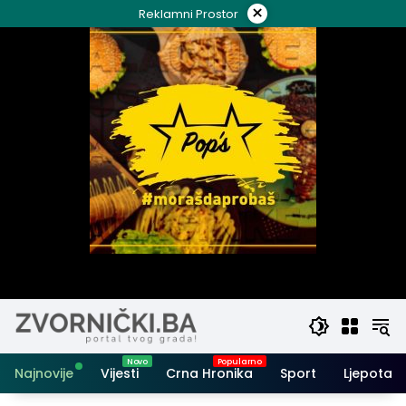
Skip
×
Reklamni Prostor
to
content
Najnovije
Vijesti
Crna Hronika
Sport
Ljepota i 