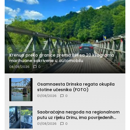
Krenuo preko granice prema BiH sa 20 kilograma
marihuane sakrivene u automobilu
08/08/2026
0
Osamnaesta Drinska regata okupila
stotine učesnika (FOTO)
01/08/2026
0
Saobraćajna nezgoda na regionalnom
putu uz rijeku Drinu, ima povrijeđenih
lica (FOTO)
01/08/2026
0