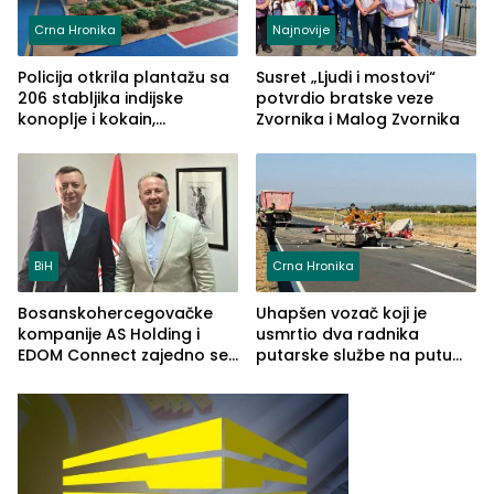
Crna Hronika
Najnovije
Policija otkrila plantažu sa
Susret „Ljudi i mostovi“
206 stabljika indijske
potvrdio bratske veze
konoplje i kokain,
Zvornika i Malog Zvornika
uhapšena jedna osoba
(FOTO)
BiH
Crna Hronika
Bosanskohercegovačke
Uhapšen vozač koji je
kompanije AS Holding i
usmrtio dva radnika
EDOM Connect zajedno se
putarske službe na putu
šire na tržište Maroka
od Loznice prema Šapcu
(FOTO)