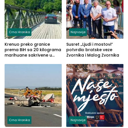
Crna Hronika
Najnovije
Krenuo preko granice
Susret „Ljudi i mostovi“
prema BiH sa 20 kilograma
potvrdio bratske veze
marihuane sakrivene u
Zvornika i Malog Zvornika
automobilu
Crna Hronika
Najnovije